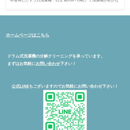
くて困ってると奥さんから相談を受けて2日後に訪問いたしまし
た。 フィルター目詰まり ・日立ドラム洗濯機乾燥不良原因はフ
ィルター目詰まりになります。 フィルター清掃後 ・フィルター
洗浄後になります。フィルター目詰まりもなく透き通っていま
す。 脱水カバー清掃前 ・2年前に分解清掃してるので、汚れも少
ない状態でした。 脱水カバー清掃後 ドラム槽清掃前 ドラム槽清
ホームページはこちら
掃後
驚くほど『ピカピカ』キレイになりました！洗剤カスや
汚れはほとんどなくなり、清潔感が漂っています。これで安心し
て洗濯できますね。 排水経路清掃前 排水経路清掃後
◇◆◇◆◇◆◇◆◇◆◇◆◇◆◇◆◇◆◇◆◇ #ドラム式洗濯機
ドラム式洗濯機の分解クリーニングを承っています。
分解職人 便利屋BUZZ #ドラム式洗濯機分解クリーニング/修理専
まずはお気軽に
お問い合わせ
下さい！
門店 #便利屋BUZZ 問い合わせは公式LINEよりお待ちしていま
す。 ◇◆◇◆◇◆◇◆◇◆◇◆◇◆◇◆◇◆◇◆◇ 公式LINE登
録はこちらから ◇◆◇◆◇◆◇◆◇◆◇◆◇◆◇◆◇◆◇◆◇
深谷市ドラム洗濯機分解クリーニング #便利屋BUZZ #ドラム式洗
公式LINE
もございますのでお気軽にお問い合わせ下さい！
濯機分解清掃 #ドラム式洗濯機完全分解洗浄 #ドラム式洗濯機修
理 #埼玉県ドラム式洗濯機分解クリーニング #東京都ドラム式洗
濯機分解クリーニング #神奈川県ドラム式洗濯機分解クリーニン
グ #群馬県ドラム式洗濯機分解クリーニング #関東全域ドラム式
洗濯機分解清掃対応可能
◇◆◇◆◇◆◇◆◇◆◇◆◇◆◇◆◇◆◇◆◇ 続きを読む