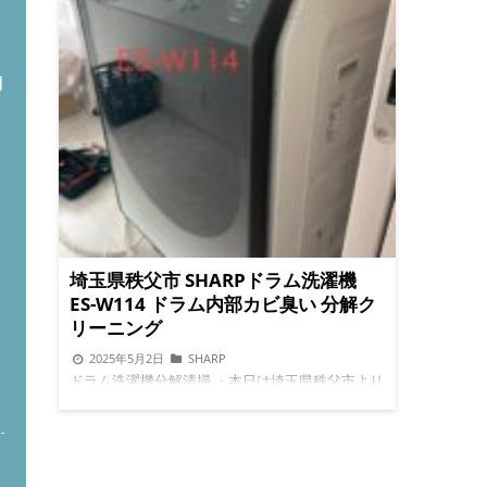
問
埼玉県秩父市 SHARPドラム洗濯機
ES-W114 ドラム内部カビ臭い 分解ク
リーニング
2025年5月2日
SHARP
ト
ドラム洗濯機分解清掃 ・本日は埼玉県秩父市より
2年使用したSHARPドラム洗濯機『ES-W114』で
ドラム内部よりカビ臭いがして、困ってると奥さ
んより相談を受けて、2日後に訪問いたしまし
た。 【ドラム洗濯機でこんな悩みはありません
か？】 排水ができなくなった 給水ができなくな