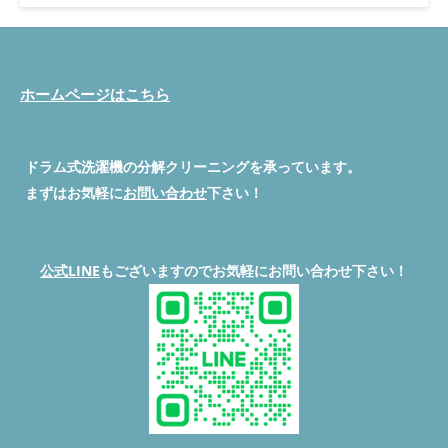
メニュー ① ドラム式洗濯機分解清掃イメージ動画 ② 本日の作業
分解機種 ③ 本日の分解作業報告 ④ 本日の分解作業費用 ⑤ 洗濯
機寿命を縮めるNG行為... ⑥ ドラム式洗濯機お手入れポイント ⑦
まとめ ①ドラム洗濯機分解洗浄イメージ動画です。
https://youtube.com/shorts/RpFiO6lsABc?feature=shared ②本
ホームページはこちら
日の作業機種 メーカーPanasonic品番NA-VX900AL年式2021年式
使用年数約3年異常内容乾燥不良 ③本日の作業内容報告 本日は東
京都多摩市の30代夫妻、お子様2人のお客様から6年使用した
『Panasonic NA-VX900AL』で乾燥不良で困ってると、旦那さん
ドラム式洗濯機の分解クリーニングを承っています。
よりご相談を受けて8日後に訪問いたしました。 ドラム槽清掃前
まずはお気軽に
お問い合わせ
下さい！
汚れ度 ★★★★★ (洗剤カス) 見ての通り、ドラム槽の内側には
洗剤カスやカビのような汚れが見受けられます。このままでは、
洗濯物にも悪影響を及ぼす可能性がありますし、衛生的にも良く
ありません。特に洗濯物からの臭いの原因にもなりかねません。
公式LINE
もございますのでお気軽にお問い合わせ下さい！
ドラム槽清掃前 ドラム槽清掃後 驚くほど『ピカピカ』キレイに
なりました！洗剤カスや汚れはほとんどなくなり、清潔感が漂っ
ています。これで安心して洗濯できますね。 ドラム槽清掃後 ド
ラム槽まとめ
ドラム式洗濯機のドラム槽清掃は、定期的に行
うことが大切です。目に見えないところに汚れがたまっている可
能性があるので、定期的にメンテナンスを行うことで、洗濯物の
質や洗濯機の寿命を延ばすことができます。 脱水カバー清掃前
汚れ度 ★★★
脱水受けカバーを取り外してみました。内部の
汚れ状態になります。埃や髪の毛、そしてカビのようなものまで