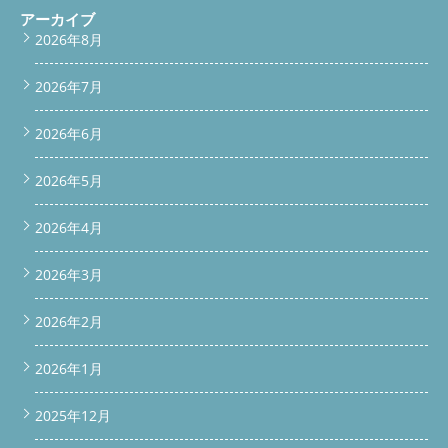
の寿命が縮まってしまうのです。これらの理由から、洗濯機のカ
アーカイブ
ビ掃除は定期的に行う必要があります。清潔な洗濯機で洗濯すれ
2026年8月
ば、衣類を清潔に保ち、洗濯機自体も長く使用でき一石二鳥です
ね。 カビを放っておくと？
これから紹介をする3つの問題を
防ぐためには、定期的なカビ掃除と予防対策が大切です。カビを
2026年7月
放置することなく早めに対策を取り、清潔で快適な洗濯環境を維
持しましょう。 4.臭いが発生する カビが繁殖すると、洗濯機か
2026年6月
ら不快な臭いが発生します。この臭いは洗濯物にも移り、せっか
く洗濯をしても臭いが取れないという状況になります。特に梅雨
や夏場は湿度が高くなるため、カビの繁殖が早く、臭いがより強
2026年5月
くなる傾向があります。 5.健康への悪影響 カビの胞子を吸い込
むことで、アレルギー反応や呼吸器系の問題を引き起こす場合が
2026年4月
あります。特にアレルギー体質の人や喘息持ちの人は注意が必要
です。またカビが繁殖した衣類を着用することで、皮膚トラブル
2026年3月
を引き起こす可能性もあります。 6.洗濯機の故障につながる カ
ビを放置し続けると、洗濯機の内部パーツが劣化し、最悪の場合
には故障につながります。特に排水ホースや排水口がカビで詰ま
2026年2月
ると、水漏れや排水不良などの深刻な問題を引き起こします。カ
ビの繁殖によって洗濯槽の汚れが固着すると、洗浄力の低下にも
2026年1月
つながります。 いかがでしたか？ 面倒に感じる洗濯機のカビ
対策。放置することで、臭いや洗濯機の故障につながる可能性も
あります。快適な洗濯環境のためにも、ぜひ洗濯機のカビ掃除を
2025年12月
行いましょう。 ◇◆◇◆◇◆◇◆◇◆◇◆◇◆◇◆◇◆◇◆◇
公式LINE登録はこちらから