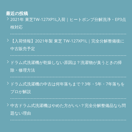
見受けられます。このまま放置しておくと、洗濯物にも影響が出
るかもしれません。 脱水カバー清掃後
清掃が完了した脱水受
けカバーは、見違えるほどきれいになりました！汚れがなくな
最近の投稿
り、ピカピカの状態です。これで安心して洗濯ができます。 脱
2021年 東芝TW-127XP1L入荷｜ヒートポンプ分解洗浄・EP3点
水カバー まとめ
ドラム式洗濯機の脱水受けカバーの清掃は、
検対応
非常に重要です。定期的に清掃することで、洗濯機の性能を保
ち、洗濯物も清潔に保つことができます。皆さんもぜひ、定期的
な清掃を心がけてくださいね！ ④ 本日の作業費用
分解清掃作
【入荷情報】2021年製 東芝 TW-127XP1L｜完全分解整備後に
業¥28.000で完了致しました。
中古販売予定
◇◆◇◆◇◆◇◆◇◆◇◆◇◆◇◆◇◆◇◆◇ 公式LINEより問
い合わせする ◇◆◇◆◇◆◇◆◇◆◇◆◇◆◇◆◇◆◇◆◇
⑤『洗濯機』寿命を縮めるNG行為 『故障する前に清掃を....』
ドラム式洗濯機が乾燥しない原因は？洗濯物が臭うときの掃
掃除が必要な理由は？ 1.衛生面の問題 洗濯機内部にカビが発生
除・修理方法
すると、洗濯物を洗う場所が不衛生になります。カビは胞子を飛
ばして繁殖するため、洗濯機内部だけでなく、洗濯物にも付着す
ドラム式洗濯機の中古は何年落ちまで？3年・5年・7年落ちを
る可能性があります。これでは、清潔なはずの洗濯物が逆に不衛
生になってしまいます。 2.洗濯物への悪影響 カビが繁殖した洗
プロが解説
濯機で洗濯すると、洗濯物に黒い斑点ができたり、不快な臭いが
付着したりすることがあります。特に白い衣類は汚れが目立ちや
中古ドラム式洗濯機はやめた方がいい？完全分解整備品なら問
すいだけではなく、カビによるシミは落としにくいため、衣類が
台無しになる可能性があります 3.洗濯機の寿命が短くなる カビ
題ない理由
が長期間、放置されると洗濯機の内部パーツを劣化させる原因に
なり、特にゴムパッキンやホースなどの柔らかい部分は、カビの
影響を受けやすく早期劣化につながります。結果として、洗濯機