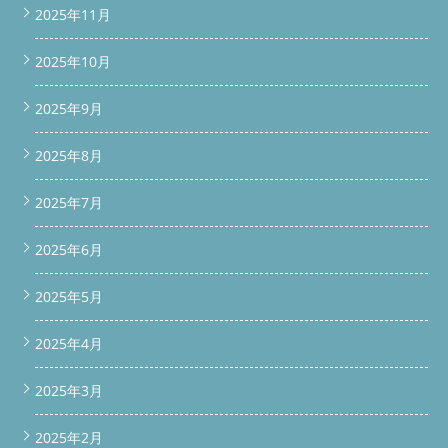
2025年11月
◇◆◇◆◇◆◇◆◇◆◇◆◇◆◇◆◇◆◇◆◇ ⑥ドラム洗濯機
お手入れポイント 洗濯機は日々の生活に欠かせない家電です
が、内部にたまる汚れやカビは見えないところで静かに増殖して
2025年10月
います。定期的な分解クリーニングが大切ですが、日々のメンテ
ナンスで改善はされますので、お手入れポイントをまとめました
2025年9月
ので是非参考にしてください。 ・定期的にドラム槽クリーナー
を実施する ・定期的に乾燥フィルターを清掃する ・洗剤投入口
を清掃する ・糸くずフィルター清掃をする - 洗濯機を使用した後
2025年8月
(外干し、部屋干し)の場合には乾燥機能30分回して内部乾燥する
⑦まとめ ドラム式洗濯機分解クリーニング費用は高いとは思い
2025年7月
ますが、定期的に行うことで洗濯機の性能を保ち、清潔な洗濯物
が実現できます。ぜひ、この記事を参考にして、ドラム式洗濯機
分解清掃を検討してみて下さい。 何かご質問があれば、お気軽
2025年6月
に公式LINEよりお問い合わせしてくださいね！
◇◆◇◆◇◆◇◆◇◆◇◆◇◆◇◆◇◆◇◆◇ #ドラム式洗濯機
2025年5月
分解職人 便利屋BUZZ #ドラム式洗濯機分解クリーニング/修理専
門店 #便利屋BUZZ 問い合わせは公式LINEよりお待ちしていま
す。 ◇◆◇◆◇◆◇◆◇◆◇◆◇◆◇◆◇◆◇◆◇ 公式LINEは
2025年4月
こちらから ◇◆◇◆◇◆◇◆◇◆◇◆◇◆◇◆◇◆◇◆◇ #便利
屋BUZZ #ドラム式洗濯機分解清掃 #ドラム式洗濯機完全分解洗浄
2025年3月
#ドラム式洗濯機修理 #埼玉県ドラム式洗濯機分解クリーニング
#東京都ドラム式洗濯機分解クリーニング #神奈川県ドラム式洗
濯機分解クリーニング #群馬県ドラム式洗濯機分解クリーニング
2025年2月