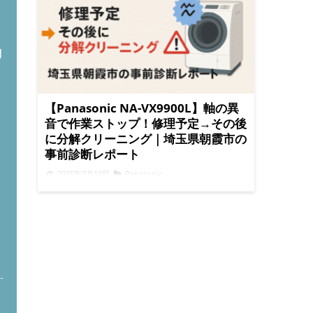
問
【Panasonic NA-VX9900L】軸の異
音で作業ストップ！修理予定→その後
に分解クリーニング｜埼玉県朝霞市の
事前診断レポート
2025年7月19日
Panasonic
お電話でのお問い合わせはこちら ✉ メールで
のお問い合わせ
LINEで簡単問い合わせ
Panasonic NA-VX9900Lってどんな洗濯機？
PanasonicのNA-VX9900Lは、省エネで人気のドラ
ム式洗濯乾燥機。乾燥力に優れ、ヒートポンプ搭
ト
載で電気代の節約にもなるモデルです。 ただし、
使用から5年以上経過すると、内部部品の劣化や
汚れが原因でトラブルが起こることもあります。
事前診断で「異音」を発見、作業は中止に 埼玉県
朝霞市のお客様から、「乾燥効率が落ちてきたの