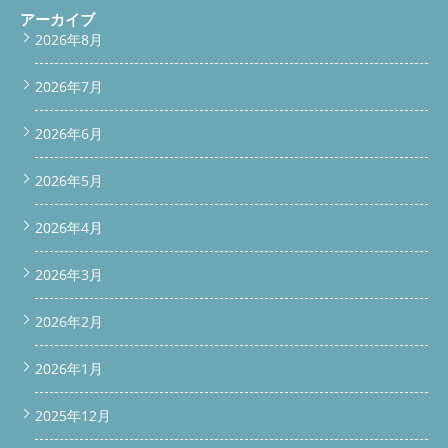
同時に行うと良い予防メンテナンス 内部のホコリ・糸くず除去
アーカイブ
乾燥ダクトの清掃 パッキンやフィルターの洗浄 風呂水使用後の
2026年8月
槽洗浄 これらを同時に行うと、再発予防と乾燥効率の向上が期
待できます。 便利屋BUZZの対応エリアと強み 埼玉県富士見市を
2026年7月
中心に、ふじみ野市・志木市・川越市・朝霞市・所沢市など広範
囲で対応。年間500台以上の分解実績があり、Panasonic・日
立・東芝・シャープなど全メーカー対応可能です。 部品交換と
2026年6月
分解洗浄を同時に行うことで、作業時間の短縮とコスト削減が可
能です。 よくある質問（Q&A） Q. 樹脂破片が出てもすぐ使って
2026年5月
いいですか？A. 小さな破片でも内部の破損が進んでいる可能性が
高いので、使用を控え修理を依頼してください。 Q. 修理と洗浄
は同時にできますか？A. はい、同時に行うことで追加の分解作業
2026年4月
が不要になり、費用も抑えられます。 Q. 富士見市以外でも来て
もらえますか？A. もちろんです。近隣市や東京都内、神奈川、群
2026年3月
馬まで対応可能です。 【お問い合わせ】
タップで電話
メー
ルを送る
公式LINEはこちら 公式LINEスクロールバー #scroll-
bar { position: fixed; top: -60px; /* 最初は画面外 */ left: 0; width:
2026年2月
100%; background-color: #00C73C; /* 緑色 */ padding: 12px
10px; text-align: center; z-index: 9999; box-shadow: 0 2px 5px
2026年1月
rgba(0,0,0,0.2); transition: top 0.3s ease; } #scroll-bar.show { top:
0; /* スクロール時に表示 */ } #scroll-bar a { color: #fff; font-size:
15px; font-weight: bold; text-decoration: none; }
公式LINEで
2025年12月
相談・依頼する window.addEventListener('scroll', function() {