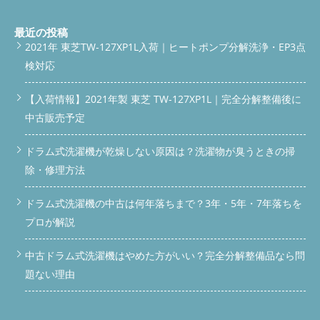
まだ動作していましたが、このままでは乾燥不良になる可能性が
高かったため、即日交換を行いました。 ドラム槽清掃前 ドラム
槽清掃後 分解作業の流れと注意点 電源プラグを抜く 上部パネ
最近の投稿
ル・前面パネルの取り外し 洗濯槽の分解 脱水カバーの確認 破損
2021年 東芝TW-127XP1L入荷｜ヒートポンプ分解洗浄・EP3点
カバーの取り外し 新品カバーの取り付け 試運転で動作確認 初心
検対応
者が分解すると配線やパッキンを傷つけるリスクが高く、必ず専
門業者に依頼するのが安全です。 試運転で分かった異音の原因
分解前の試運転では、脱水時にカバーが擦れて「ガガガッ」とい
【入荷情報】2021年製 東芝 TW-127XP1L｜完全分解整備後に
う大きな異音が発生していました。これは破損したカバーの一部
中古販売予定
が回転中の槽や他の部品に接触していたためです。 異音は回転
数が上がるほど大きく、放置していたら他の部品まで傷つけてし
ドラム式洗濯機が乾燥しない原因は？洗濯物が臭うときの掃
まう危険がありました。 破損部品交換後の変化 交換後は樹脂破
片の混入がなくなり、脱水時の異音も完全に解消。乾燥時の温度
除・修理方法
も安定し、仕上がりがふんわりになりました。 お客様からは
「もっと早くお願いすれば良かった」との声をいただきました。
ドラム式洗濯機の中古は何年落ちまで？3年・5年・7年落ちを
富士見市・ふじみ野市・志木市で同様の症状が増えている理由
最近、同エリアで同機種の依頼が増えています。理由は以下の通
プロが解説
りです。 使用年数が7〜9年経過した機体が多い ペットの毛や細
かい繊維の蓄積 高温乾燥の多用による樹脂劣化 近隣のふじみ野
中古ドラム式洗濯機はやめた方がいい？完全分解整備品なら問
市、志木市、川越市、朝霞市でも同様の事例が出ています。 交
題ない理由
換を先延ばしにすると起こるリスク 部品破損が拡大 洗濯槽のバ
ランス崩れによる異常振動 モーターや軸受けへの負担増 修理費
用の高額化 特に乾燥機能付きのドラム式は部品代と工賃が高額
になりやすいため、早めの対応が結果的に経済的です。 修理と