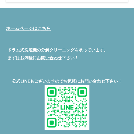
県富士見市） 分解作業の流れと注意点 試運転で分かった異音の
原因 破損部品交換後の変化 富士見市・ふじみ野市・志木市で同
様の症状が増えている理由 交換を先延ばしにすると起こるリス
ク 修理と同時に行うと良い予防メンテナンス 便利屋BUZZの対応
エリアと強み よくある質問（Q&A） 糸くずフィルターから樹脂
ホームページはこちら
破片が出るってどういうこと？ 結論から言うと、樹脂破片は洗
濯物のゴミではなく、洗濯機内部の部品が欠けているサインで
す。 特にPanasonic NA-VX9800Rの場合、脱水カバーやその周辺
ドラム式洗濯機の分解クリーニングを承っています。
部品が劣化して割れることがあり、その破片が糸くずフィルター
に流れ着きます。 この破片を放置すると、部品の欠けが広が
まずはお気軽に
お問い合わせ
下さい！
り、乾燥不良や異音、最悪の場合は運転停止の原因になります。
Panasonic NA-VXシリーズの脱水カバー破損については、こ
ちらの記事でも詳しく解説しています。 【Panasonic NA-VXシリ
ーズ】脱水カバー破損に要注意！構造と対策を徹底解説 脱水カ
公式LINE
もございますのでお気軽にお問い合わせ下さい！
バー破損 脱水カバー交換 脱水カバーが破損すると何が起きるか
脱水カバーは洗濯槽内で高速回転する水流を整える重要なパー
ツ。破損すると以下のような症状が出ます。 異音（ガタガタ音
やこすれる音） 洗濯物への引っ掛かり 糸くずフィルターへの樹
脂破片混入 乾燥効率の低下 つまり、放置すればするほど被害が
大きくなります。 今回のご依頼内容（埼玉県富士見市） 今回の
ご依頼は富士見市在住のお客様。「糸くずフィルターに毎回樹脂
片がたまる」という症状でした。 お客様のご申告時点で既に破
片が大きく、脱水カバーの交換は避けられない状況。乾燥機能は