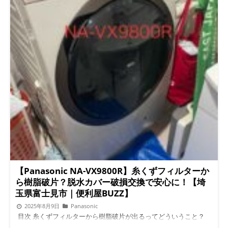
【Panasonic NA-VX9800R】糸くずフィルターか
ら樹脂破片？脱水カバー破損交換で安心に！【埼
玉県富士見市｜便利屋BUZZ】
2025年8月9日
Panasonic
目次 糸くずフィルターから樹脂破片が出るってどういうこと？
脱水カバーが破損すると何が起きるか 今回のご依頼内容（埼玉