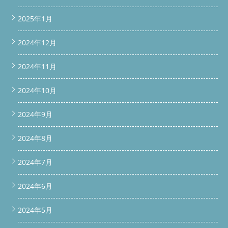
border-radius: 8px; } .price-link-block p { font-size: 16px; margin-
bottom: 12px; color: #333; } .price-link-block .price-button {
2025年1月
display: inline-block; background-color: #FF6600; /* オレンジ色
*/ color: #fff; font-weight: bold; font-size: 16px; padding: 12px
2024年12月
20px; border-radius: 6px; text-decoration: none; transition:
opacity 0.3s; } .price-link-block .price-button:hover { opacity: 0.9;
} 続きを読む
2024年11月
2024年10月
2024年9月
2024年8月
2024年7月
2024年6月
2024年5月