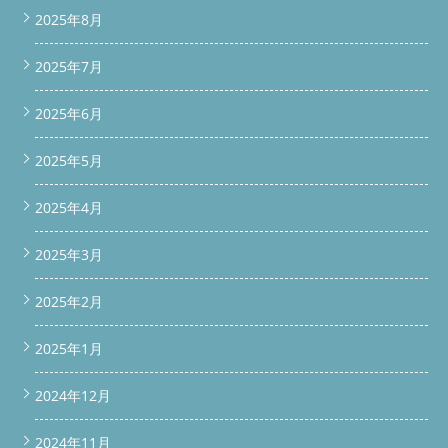
bottomBar.classList.remove('show'); } }); 弊社のドラム式洗濯機
2025年8月
分解クリーニング・修理の料金は、下記ページで詳しくご確認い
ただけます。 作業内容や機種別料金も掲載していますので、ご
2025年7月
予約前にぜひチェックしてください。
料金表を見る .price-
link-block { background-color: #fff8e1; border: 1px solid
#ffd699; padding: 16px; margin: 24px 0; text-align: center;
2025年6月
border-radius: 8px; } .price-link-block p { font-size: 16px; margin-
bottom: 12px; color: #333; } .price-link-block .price-button {
2025年5月
display: inline-block; background-color: #FF6600; /* オレンジ色
*/ color: #fff; font-weight: bold; font-size: 16px; padding: 12px
20px; border-radius: 6px; text-decoration: none; transition:
2025年4月
opacity 0.3s; } .price-link-block .price-button:hover { opacity: 0.9;
} 続きを読む
2025年3月
2025年2月
2025年1月
2024年12月
2024年11月