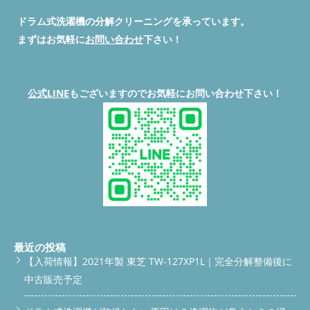
内部の空気の通り道が塞がっていると温風が弱まり、乾燥時間が
延びます。この状態では、いくら時間をかけてもスッキリ乾きま
ドラム式洗濯機の分解クリーニングを承っています。
せん。 糸くずフィルターの目詰まりで水の循環が悪化 糸くずフ
まずはお気軽に
お問い合わせ
下さい！
ィルターが詰まっていると、水がうまく流れず、乾燥の除湿機能
にも影響します。目に見えない細かい埃やペットの毛が内部へ侵
入し、ヒートポンプやセンサーを汚します。特に破損したフィル
ターをそのまま使っている場合、内部汚れの進行が早まります。
公式LINE
もございますのでお気軽にお問い合わせ下さい！
ヒートポンプの熱交換器が汚れると温風が弱くなる ES-Wシリー
ズはヒートポンプで温風を作りますが、内部のアルミフィン（熱
交換器）が埃で覆われると熱の伝わりが悪くなります。結果、温
風がぬるくなり、乾燥効率が一気に低下。この部分は分解しない
と掃除できないため、年数が経った機種ほど分解クリーニングが
必要になります。 水冷除湿部の詰まりで湿気が抜けない SHARP
の乾燥方式は「水冷除湿」。除湿トレイや水路が詰まると、湿気
をうまく取り除けず、生乾きのまま乾燥が終わってしまいます。
また、カビやぬめりの温床になりやすく、臭いの原因にもなりま
す。 センサーの汚れや故障で乾燥制御が狂う 湿度センサーや温
度センサーに埃が付くと、正確な乾燥制御ができません。まだ湿
っているのに終了してしまったり、延々と乾燥が続くことがあり
最近の投稿
ます。長期間使っていると、センサー自体の交換が必要になるケ
【入荷情報】2021年製 東芝 TW-127XP1L｜完全分解整備後に
ースもあります。 風呂水使用後の詰まりトラブル 風呂水を使う
中古販売予定
と、皮脂や石けんカスが水路に蓄積します。これが乾燥経路に悪
影響を与え、乾きが悪くなるだけでなく、臭いの原因にもなりま
す。風呂水を使う場合は、こまめな水路洗浄が欠かせません。