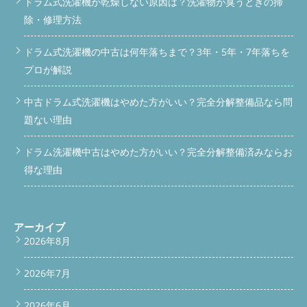
ドラム式洗濯機が乾燥しない原因は？洗濯物が臭うときの掃
便利屋BUZZでの解決方法 当店では、外からの掃除では届かない
除・修理方法
部分まで完全分解し、乾燥不良の原因を根本から取り除きます。
作業内容は以下の通りです。 乾燥フィルター奥のダクト清掃 ヒ
ートポンプ（熱交換器）の分解洗浄 水冷除湿部・水路の清掃 セ
ドラム式洗濯機の中古は何年落ちまで？3年・5年・7年落ちを
ンサーの点検・清掃 必要に応じた部品交換 作業実績は年間500台
プロが解説
以上。埼玉県入間市を拠点に、所沢市・狭山市・青梅市・瑞穂
町・東京都内など幅広く対応しています。 ご依頼・お問い合わ
中古ドラム式洗濯機はやめた方がいい？完全分解整備品なら問
せ スマホの方は下記リンクをタップすると直接お電話できま
す。
電話で問い合わせる メールでのお問い合わせはこちらか
題ない理由
ら：katsu.294019@gmail.com LINEでのお問い合わせはこちら：
公式LINEで相談する Q&A Q. フィルター掃除しても乾かないのは
ドラム洗濯機中古はやめた方がいい？完全分解整備済みならお
なぜ？A. 内部のダクトやヒートポンプが詰まっている可能性があ
ります。外からの掃除では改善しません。 Q. 部品交換が必要な
得な理由
こともある？A. はい。特に湿度センサーやフィルターが破損して
いる場合は交換をおすすめします。 Q. 出張対応エリアは？A. 入
間市を中心に、所沢市・狭山市・青梅市・瑞穂町・東京都全域ま
で対応しています。 まとめ SHARPドラム洗濯機 ES-Wシリーズ
アーカイブ
の乾燥不良は、多くの場合「内部の埃詰まり」と「熱交換器や水
2026年8月
路の汚れ」が原因です。外から見える部分だけ掃除しても改善し
ないケースが多く、プロによる分解クリーニングが最も効果的。
便利屋BUZZでは、年間500台以上の実績で確実に改善へ導きま
2026年7月
す。 公式LINEを登録する 公式LINEスクロールバー #scroll-bar {
position: fixed; top: -60px; /* 最初は画面外 */ left: 0; width:
2026年6月