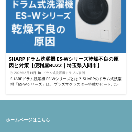
SHARPドラム洗濯機 ES-Wシリーズ乾燥不良の原
因と対策【便利屋BUZZ｜埼玉県入間市】
2025年8月14日
ドラム式洗濯機トラブル事例
SHARPドラム洗濯機 ES-Wシリーズとは？ SHARPのドラム式洗濯
機「ES-Wシリーズ」は、プラズマクラスター搭載やヒートポン
プ乾燥など、高性能で人気のモデルです。しかし、年数が経つと
「乾燥が終わっても生乾き」「以前より乾きが遅い」といったト
ラブルが増えてきます。今回は、実際に便利屋BUZZ（埼玉県入
間市）が現場で対応してきた経験をもとに、原因と対策をわかり
やすく解説します。 フィルターやダクトの埃詰まりが乾燥不良
の一番の原因 乾燥性能が落ちる理由の大半は、内部の埃詰まり
ホームページはこちら
です。特にSHARPのES-Wシリーズは、乾燥フィルターや奥のダ
クトに埃がたまりやすい構造。フィルター表面だけ掃除しても、