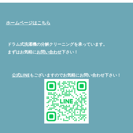
まりやすいです。毛は軽く奥まで入り込みやすいため、2〜3年で
なります。 分解クリーニングが必要なサイン 洗濯物が乾かない
127XH2」。草加市のお客様から「歯ブラシを落とした」とご依
詰まり症状が出ることもあります。 Q. 排水エラーは故障？ 故障
カビ臭い 排水異常や異音が出る フィルター掃除だけでは改善し
頼を受けて伺ったところ、なんと洗濯槽の下から不織布マスクも
の場合もありますが、多くは内部詰まりです。分解清掃で改善す
ない このような場合、修理と一緒にクリーニングを依頼すると
出てきました。 この記事では、実際の分解洗浄の事例をもと
るケースが非常に多いです。 Q. 乾燥が弱くなったら買い替え？
トラブルをまとめて解決できます。 自宅でできる応急処置 電源
に、「歯ブラシ落下」「排水異常」「マスク詰まり」がどのよう
ホームページはこちら
すぐ買い替える必要はありません。内部詰まりが原因なら、清掃
を切り、コードを抜く 排水フィルターを外して目視確認 残水は
なトラブルにつながるのか、どのように解決するかを詳しく解説
でかなり改善します。 Q. どの地域から依頼が多い？ 狭山市、入
バケツで排水 それでも改善しない場合は無理に運転せず、専門
します。 脱水カバー清掃前 脱水カバー清掃後 この記事でわかる
間市、所沢市、川越市、飯能市など埼玉西部を中心に、東京都・
業者に相談 異物混入を防ぐためのポイント 洗濯前にポケットや
こと 東芝 TW-127XH2ってどんな洗濯機？ なぜ歯ブラシが落ちる
神奈川からもご依頼いただいています。 今回のまとめ 日立BD-
洗面台周辺の小物を確認 小物やマスクは洗濯ネットに入れる 子
ドラム式洗濯機の分解クリーニングを承っています。
の？ 排水できない本当の原因 マスクが引き起こす見えない詰ま
SX110Eで 乾燥が弱い 排水エラー 猫の毛が気になる この症状が
どもやペットがいる家庭はドアを閉める 歯ブラシやマスクを落
り 分解洗浄の流れと作業内容 草加市を中心とした対応エリア よ
まずはお気軽に
お問い合わせ
下さい！
出ている場合、内部詰まりの可能性が高いです。 放置すると完
とした場合は使用しない 分解クリーニングの目安を知っておく
くある質問（Q&A） 東芝 TW-127XH2ってどんな洗濯機？ TW-
全に乾かなくなったり、故障につながることもあります。 狭山
よくある質問（Q&A） Q1. 排水できないが異物が見えません→
127XH2は、東芝が販売する上位モデルのドラム式洗濯乾燥機で
市をはじめ、入間市・所沢市・川越市・飯能市など近隣地域から
フィルター奥やホース内部に詰まっている可能性があります。無
す。大容量・自動お手入れ機能・省エネ性などが魅力で、ファミ
のご相談も増えています。 同じ症状で悩んでいる方の参考にな
理せず専門業者に相談してください。 Q2. 自分で分解して掃除し
リー層に人気があります。 ただし、高機能な反面、内部構造は
公式LINE
もございますのでお気軽にお問い合わせ下さい！
れば幸いです。
公式LINEで相談・依頼する
電話する
問
てもいいですか？→ メーカー保証が切れる場合やパーツ破損の
非常に複雑。異物が入り込むと排水トラブルやセンサー誤作動が
い合わせ
サービス一覧を見る 便利屋BUZZのドラム式洗濯機
リスクがあります。安全のため専門業者推奨です。 Q3. マスクや
起こりやすく、「分解できる業者」が少ないという点も特徴で
分解クリーニング・修理のサービス内容や作業内容、機種別料金
小物を洗うときの注意は？→ 洗濯ネットに入れる、脱水前に確
す。 なぜ歯ブラシが落ちるの？ フィルター箇所からの内部の埃
についてはこちらで詳しくご確認いただけます。 ご予約前にぜ
認する、軽いものは単体で入れない。
公式LINEで相談・依頼
が気になり、歯ブラシで清掃している時に、洗濯機内部に落下さ
ひチェックしてください。
料金表を見る /* 上部スクロールバ
する
電話する
問い合わせ
サービス一覧を見る 便利屋
せてしまう事例が多いです。 ドラムの奥に落ちた異物は、排水
ー（スリム仕様） */ #scroll-bar { position: fixed; top: -60px; left:
BUZZのドラム式洗濯機分解クリーニング・修理のサービス内容
ポンプやバルブに流れていき、排水トラブルの原因になります。
0; width: 100%; background-color: #00C73C; padding: 12px
や作業内容、機種別料金についてはこちらで詳しくご確認いただ
排水できない本当の原因 今回のお客様のTW-127XH2は「C1」エ
10px; text-align: center; z-index: 9999; box-shadow: 0 2px 8px
けます。 ご予約前にぜひチェックしてください。
料金表を見
ラーが出ており、排水が途中で止まる状態でした。原因は、排水
rgba(0,0,0,0.3); transition: top 0.3s ease; } #scroll-bar.show { top:
る /* 上部スクロールバー（スリム仕様） */ #scroll-bar {
ホース内部に不織布マスクが詰まり、水の流れを妨げていたこ
0; } #scroll-bar a { color: #fff; font-size: 16px; font-weight: bold;
position: fixed; top: -60px; left: 0; width: 100%; background-
と。 市販のクリーナーではどうにもできず、完全分解による除