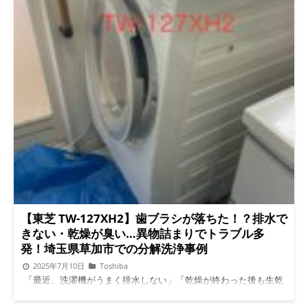
の原因 まず確認したのは乾燥経路です。 表面のフィルターはし
燥経路が密閉されて湿気やホコリがたまりやすい これにより、
っかり掃除されていました。 しかし奥を確認すると、猫の毛と
歯ブラシやマスク、靴下などの小さな異物でも、ポンプ手前やホ
ホコリがびっしり詰まっていました。 ここまで詰まると温風が
ースの曲がり部分に引っかかり排水不良や乾燥不良を引き起こし
うまく循環しません。 つまり風が衣類まで届かず、乾燥時間が
ます。 歯ブラシが落ちた場合のリスク 歯ブラシは細長く硬いた
どんどん長くなります。 フィルター掃除だけでは取れない場所
め、落ちると次のようなトラブルを引き起こします： ポンプ羽
なので、気付かない方がほとんどです。 排水異常の原因は内部
根に挟まって異音や回転停止 排水ホース内で引っかかり排水不
のヘドロ汚れ 次に排水エラー。 ドラム内部に水が残る状態でし
良 モーターに負荷がかかり、保護停止やエラー表示 こうした場
た。 分解して確認すると、 糸くず 猫の毛 洗剤カス これらが混
合、無理に運転すると修理だけでは済まず、部品交換が必要にな
ざり、粘土のように固まっていました。 排水経路が細くなり、
ることもあります。 実際の事例はこちらで確認できます：【東
水が流れにくくなっていた状態です。 このまま使用するとエラ
芝 TW-127XH2】歯ブラシ落下で排水できない事例 マスクを洗う
ーが頻発し、最終的には完全に排水できなくなります。 ドラム
際の注意点 最近はマスクを洗濯して再利用する方もいますが、
内部の汚れは想像以上 さらにドラム内部を確認。 見えない部分
注意が必要です。 マスクのゴムや不織布は軽く、乾燥時に排水
に汚れがかなり溜まっていました。 ここまで蓄積すると、 乾燥
口や乾燥経路に吸い込まれることがあります。 さらに、繊維が
効率低下 臭い 排水不良 すべてに影響します。 「まだ使えるから
フィルターや乾燥経路に絡むと乾燥不良や異臭の原因になりま
大丈夫」と思っていると、ある日一気に症状が出ます。 脱水カ
す。 対策： 必ず洗濯ネットに入れる 脱水前にフタを開けて確認
バー周辺も重要なポイント 脱水カバー周辺も確認。 この部分に
する 軽いものは単体で入れず、他の洗濯物とまとめてネットに
汚れが溜まると水の流れが悪くなります。 普段見えない場所な
入れる 歯ブラシで内部を掃除しても意味がない フィルターのホ
【東芝 TW-127XH2】歯ブラシが落ちた！？排水で
ので、ほとんどの方が気付きません。 分解して初めて分かる場
コリを歯ブラシで掃除しても、表面しかきれいになりません。
きない・乾燥が臭い…異物詰まりでトラブル多
所です。 作業後の変化 分解クリーニング後は 乾燥時間改善 排水
内部のヒートポンプや乾燥ダクトのカバー内の汚れは、専門業者
発！埼玉県草加市での分解洗浄事例
エラー解消 臭い軽減 すべて正常に戻りました。 「新品みたいで
による分解クリーニングでないと取り除けません。 湿気やカビ
すね」 と喜んでいただけました。 よくある質問 Q. フィルター掃
が原因で乾燥不良になることも 内部のカバーやドラム槽の汚れ
2025年7月10日
Toshiba
除していれば大丈夫？ フィルター掃除はとても大切ですが、内
は、湿気を吸うことでカビ汚れになります。 その結果、 洗濯物
「最近、洗濯機がうまく排水しない」「乾燥が終わった後も生乾
部の奥までは取りきれません。数年使用するとどうしても内部に
が乾きにくくなる 臭いが残る 乾燥運転時にエラーが出やすくな
き臭がする…」。 そんな症状でお困りの方は多いのではないでし
汚れが溜まります。 Q. 猫を飼っていると汚れやすい？ かなり溜
る こうした症状は、分解クリーニングのタイミングの目安にも
ょうか。 今回ご紹介するのは、東芝製ドラム式洗濯機「TW-