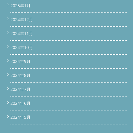
border: 1px solid #FFD699; padding: 24px; margin: 24px 0; text-
2025年1月
align: center; border-radius: 10px; } .vertical-link-block p { font-
size: 16px; color: #333; margin: 20px 0; /* 上下に余白 */ line-
2024年12月
height: 1.5; } /* ボタン共通設定 */ .vertical-link-block .button {
display: inline-block; font-weight: bold; font-size: 16px; padding:
14px 28px; width: 220px; /* 幅統一 */ border-radius: 6px; text-
2024年11月
decoration: none; transition: opacity 0.3s; text-align: center;
margin: 0 auto; /* 中央揃え */ } /* サービス一覧ボタン：緑 */
2024年10月
.vertical-link-block .service-button { background-color: #28A745;
color: #fff; } .vertical-link-block .service-button:hover { opacity:
0.9; } /* 料金表ボタン：オレンジ */ .vertical-link-block .price-
2024年9月
button { background-color: #FF7A2D; color: #fff; } .vertical-link-
block .price-button:hover { opacity: 0.9; } 続きを読む
2024年8月
2024年7月
2024年6月
2024年5月