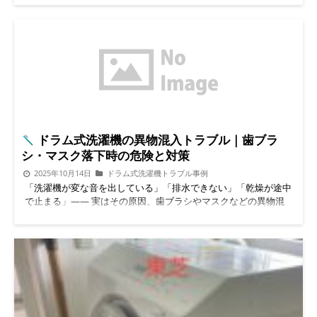
ラム式洗濯機の分解クリーニングを専門に行っている便利屋
BUZZです。 今回は埼玉県狭山市のお客様からご依頼いただい
た、日立BD-SX110Eの施工事例をご紹介します。 ご相談内容は
とても多いパターンでした。 ・乾燥が弱くなった ・排水異常が
出る ・猫の毛が気になる この3つ、実はすべて繋がっています。
結論からお伝えすると、今回の原因は故障ではなく内部の詰まり
でした。 同じ症状で悩んでいる方はとても多いので、できるだ
け分かりやすくお話していきます。 この症状って故障？それと
も汚れ？ 「修理を呼んだ方がいいですか？」 現場で一番よく聞
かれる質問です。 ですが今回のように 乾燥が弱い 排水エラーが
ドラム式洗濯機の異物混入トラブル｜歯ブラ
出る 臭いが気になる このあたりが同時に起きている場合、実際
シ・マスク落下時の危険と対策
は故障ではなく内部の汚れ詰まりが原因のことがほとんどです。
ドラム式洗濯機は外から見えないだけで、内部には少しずつ汚れ
2025年10月14日
ドラム式洗濯機トラブル事例
が溜まっていきます。 糸くず、ホコリ、洗剤カス、皮脂汚れ。
「洗濯機が変な音を出している」「排水できない」「乾燥が途中
そこにペットの毛が加わると、一気に詰まりやすくなります。
で止まる」―― 実はその原因、歯ブラシやマスクなどの異物混
猫を飼っている家庭で起きやすい理由 今回のお客様宅では猫ち
入が原因かもしれません。 ドラム式洗濯機は内部構造が複雑
ゃんを飼われていました。 実はペットがいるご家庭は、ドラム
で、ほんの小さな異物でも排水経路やポンプを詰まらせやすい設
式洗濯機の内部汚れがかなり溜まりやすいです。 衣類に付いた
計です。 この記事では、異物混入トラブルの原因・症状・注意
毛は洗濯中に剥がれ落ち、水と一緒に機械内部へ流れていきま
点・対処方法を初心者向けに解説します。 さらに、実際の施工
す。 フィルターで取りきれなかった細かい毛が、 乾燥経路 排水
事例への内部リンクも紹介しています。 ドラム式洗濯機が異物
経路 ドラム裏 このあたりに蓄積していきます。 最初は問題あり
で詰まりやすい理由 ドラム式洗濯機は見た目以上に内部構造が
ませんが、数年かけて徐々に詰まり、 乾燥が弱い 排水エラー 臭
複雑で、異物が詰まりやすい特徴があります。 排水ホースが長
い こういった症状として表面化します。 乾燥が弱くなった本当
く曲がりが多い ドラム下部にポンプユニットが密集している 乾