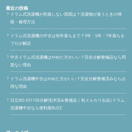
text-decoration: none; display: inline-block; } #scroll-bar a:hover
color: #00C73C; padding: 12px 10px; text-align: center; z-index:
去が必要な状態でした。 マスクが引き起こす見えない詰まり マ
{ opacity: 0.9; } /* 下部固定バー */ #bottom-bar { position: fixed;
9999; box-shadow: 0 2px 8px rgba(0,0,0,0.3); transition: top 0.3s
スクは布や紙の繊維が細かいため、フィルターや排水トラップに
最近の投稿
bottom: -60px; left: 0; width: 100%; display: flex; text-align:
ease; } #scroll-bar.show { top: 0; } #scroll-bar a { color: #fff; font-
絡みやすいです。見た目には見えなくても、内部では水の流れを
ドラム式洗濯機が乾燥しない原因は？洗濯物が臭うときの掃
center; z-index: 9999; transition: bottom 0.3s ease; box-shadow:
size: 16px; font-weight: bold; text-decoration: none; display:
大きく阻害しています。 実際、分解してみると排水ホースの中
除・修理方法
0 -2px 8px rgba(0,0,0,0.3); } #bottom-bar.show { bottom: 0; }
inline-block; } #scroll-bar a:hover { opacity: 0.9; } /* 下部固定バー
に丸まったマスクが固着しており、その周りには黒カビやスライ
#bottom-bar a { flex: 1; padding: 14px 8px; font-size: 16px; font-
*/ #bottom-bar { position: fixed; bottom: -60px; left: 0; width:
ム状の汚れがこびりついていました。これが臭いの原因でもあり
weight: bold; color: #fff; text-decoration: none; } #bottom-bar
100%; display: flex; text-align: center; z-index: 9999; transition:
ます。 こうした「異物＋汚れ」の組み合わせは、乾燥機能にも
ドラム式洗濯機の中古は何年落ちまで？3年・5年・7年落ちを
a.phone { background-color: #007BFF; } #bottom-bar a.contact
bottom 0.3s ease; box-shadow: 0 -2px 8px rgba(0,0,0,0.3); }
悪影響を及ぼします。空気がうまく循環せず、生乾き臭・乾燥時
プロが解説
{ background-color: #FF6600; } #bottom-bar a:hover { opacity:
#bottom-bar.show { bottom: 0; } #bottom-bar a { flex: 1;
間の延長・電気代の増加につながるからです。 今回の事例は歯
0.9; } /* サービス＆料金ブロック */ .vertical-link-block {
padding: 14px 8px; font-size: 16px; font-weight: bold; color: #fff;
ブラシが落ちて排水できなくなったケースです。 日常での注意
background-color: #FFF8E1; border: 1px solid #FFD699;
中古ドラム式洗濯機はやめた方がいい？完全分解整備品なら問
text-decoration: none; } #bottom-bar a.phone { background-
点や予防策については、こちらの解説記事をご覧ください： 歯
padding: 24px; margin: 24px 0; text-align: center; border-radius:
color: #007BFF; } #bottom-bar a.contact { background-color:
ブラシ・マスク落下時の注意と対策 分解洗浄の流れと作業内容
題ない理由
10px; } .vertical-link-block p { font-size: 16px; color: #333;
#FF6600; } #bottom-bar a:hover { opacity: 0.9; } /* サービス＆料
電源・給水・排水ホースを外し、洗濯機を安全な作業スペースへ
margin: 20px 0; line-height: 1.5; } /* ボタン共通設定 */ .vertical-
金ブロック */ .vertical-link-block { background-color: #FFF8E1;
移動 背面パネル・排水ポンプ周辺部品を取り外し 排水経路の異
ドラム洗濯機中古はやめた方がいい？完全分解整備済みならお
link-block .button { display: inline-block; font-weight: bold; font-
border: 1px solid #FFD699; padding: 24px; margin: 24px 0; text-
物（歯ブラシ・マスク）の除去 排水バルブ・フィルター・ホー
size: 16px; padding: 14px 28px; width: 220px; border-radius:
align: center; border-radius: 10px; } .vertical-link-block p { font-
ス内部の高圧洗浄 組み立て・試運転・排水・乾燥動作の確認 異
得な理由
6px; text-decoration: none; transition: opacity 0.3s; text-align:
size: 16px; color: #333; margin: 20px 0; line-height: 1.5; } /* ボタ
物があるだけでなく、経路全体にヘドロのような汚れが蓄積して
center; margin: 0 auto; } .vertical-link-block .service-button {
ン共通設定 */ .vertical-link-block .button { display: inline-block;
おり、分解して正解でした。作業後は排水もスムーズに行われ、
日立BD-SX110E分解洗浄済み整備品｜初メルカリ出品|ドラム
background-color: #28A745; color: #fff; } .vertical-link-block
font-weight: bold; font-size: 16px; padding: 14px 28px; width:
乾燥時のイヤな臭いも解消されました。 草加市を中心とした対
.service-button:hover { opacity: 0.9; } .vertical-link-block .price-
220px; border-radius: 6px; text-decoration: none; transition:
洗濯機中古なら便利屋BUZZ
応エリア 便利屋BUZZでは、草加市を中心に以下のエリアで出張
button { background-color: #FF7A2D; color: #fff; } .vertical-link-
opacity 0.3s; text-align: center; margin: 0 auto; } .vertical-link-
対応を行っています。 埼玉県：草加市・八潮市・越谷市・三郷
block .price-button:hover { opacity: 0.9; } /* スマホ最適化 */
block .service-button { background-color: #28A745; color: #fff; }
市・川口市・さいたま市南部 東京都：足立区・葛飾区・江戸川
@media (max-width: 768px) { #scroll-bar { padding: 10px 8px; }
.vertical-link-block .service-button:hover { opacity: 0.9; }
区 電話で相談するメールで問い合わせLINEで相談する よくある
#scroll-bar a, #bottom-bar a { font-size: 14px; padding: 12px
.vertical-link-block .price-button { background-color: #FF7A2D;
質問（Q&A） Q. 歯ブラシが落ちたかどうか、自分で確認できま