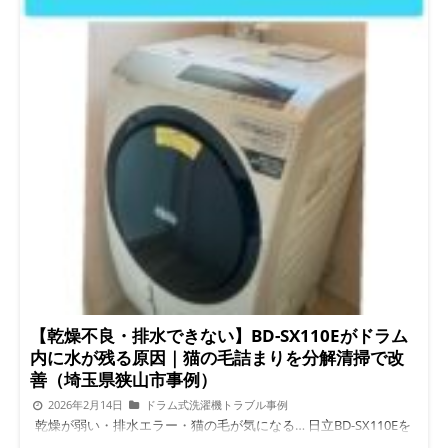
【乾燥不良・排水できない】BD-SX110Eがドラム
内に水が残る原因｜猫の毛詰まりを分解清掃で改
善（埼玉県狭山市事例）
2026年2月14日
ドラム式洗濯機トラブル事例
乾燥が弱い・排水エラー・猫の毛が気になる… 日立BD-SX110Eを
分解して分かった本当の原因【埼玉県狭山市】 こんにちは。ド