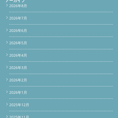
アーカイブ
えた技術研修を常時実施中なので、安心してお任せいただけま
window.addEventListener('scroll', function() { const scrollBar =
2026年8月
す。 お問い合わせ・ご予約は簡単！
電話ですぐに相談 こちら
document.getElementById('scroll-bar'); if(window.scrollY > 100)
をタップして電話する
メールで問い合わせ
{ // 100px以上スクロールしたら表示
2026年7月
katsu.294019@gmail.com
LINEでカンタン問い合わせ 公式
scrollBar.classList.add('show'); } else {
LINEはこちらから よくある質問（Q&A） Q1. 分解清掃ってどれ
scrollBar.classList.remove('show'); } }); 続きを読む
くらい時間がかかるの？ A. 約2〜3時間ほどで完了します。機種
2026年6月
や設置状況によって若干変わります。 Q2. 壊れている部分も直せ
ますか？ A. 修理も対応可能です。部品の在庫があればその場
2026年5月
で、ない場合は取り寄せて後日対応になります。 Q3. 清掃のタイ
ミングは売却直前がいい？ A. できれば内覧前に済ませておくの
がベスト。第一印象が良くなるので、成約につながりやすくなり
2026年4月
ます。 Q4. 出張費はかかりますか？ A. 西東京市は出張費無料エ
リアです。対応エリアは埼玉・東京・神奈川・群馬の広域です。
2026年3月
Q5. 夜でも対応してもらえる？ A. 事前予約いただければ、夜間対
応も可能です！引っ越し直前の忙しいタイミングでもご相談くだ
さい。 最後に｜マンション売却時こそ洗濯機に目を向けて！ 売
2026年2月
却する家に洗濯機を置いていくなら、キレイな状態で次の人にバ
トンを渡しましょう。便利屋BUZZでは、そんなあなたの「気づ
2026年1月
きにくい困りごと」に寄り添います。 西東京市でドラム洗濯機
の分解クリーニングをお探しの方、日立 BD-SX110Fの内部まで
しっかりキレイにしたい方は、ぜひ一度ご相談ください！ 公式
2025年12月
LINEに今すぐ申し込みをする ▶︎
公式LINEで相談・依頼する
電話する
問い合わせ /* 上部スクロールバー（スリム仕
2025年11月