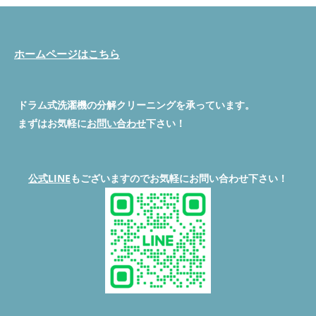
中身”。見た目がキレイでも、中はカビやホコリが溜まりがち。
#bottom-bar { position: fixed; bottom: -60px; left: 0; width:
れが完全に解消し、動作音も安定 お客様からは「買い替えを覚
特に日立のBD-SX110Fなどの高性能モデルは構造が複雑なので、
100%; display: flex; text-align: center; z-index: 9999; transition:
悟していたので助かった」とのお声をいただきました。 弊社の
定期的な分解清掃が必要です。 今回は、東京都西東京市のマン
bottom 0.3s ease; box-shadow: 0 -2px 8px rgba(0,0,0,0.3); }
ドラム式洗濯機分解クリーニング・修理の料金は、下記ページで
ションで、日立 BD-SX110Fの分解クリーニングをご依頼いただ
#bottom-bar.show { bottom: 0; } #bottom-bar a { flex: 1;
ホームページはこちら
詳しくご確認いただけます。 作業内容や機種別料金も掲載して
いた実例をご紹介します。「便利屋BUZZ」がどう対応したの
padding: 14px 8px; font-size: 16px; font-weight: bold; color: #fff;
いますので、ご予約前にぜひチェックしてください。
料金表
か、ビフォーアフター画像付きで詳しく解説していきます！ マ
text-decoration: none; } #bottom-bar a.phone { background-
を見る .price-link-block { background-color: #fff8e1; border: 1px
ンション売却前に洗濯機を掃除するメリット まず結論から言う
color: #007BFF; } #bottom-bar a.contact { background-color:
solid #ffd699; padding: 16px; margin: 24px 0; text-align: center;
ドラム式洗濯機の分解クリーニングを承っています。
と、「高く・早く」売れやすくなります。 不動産売却時に、生
#FF6600; } #bottom-bar a:hover { opacity: 0.9; } /* スマホ最適化
border-radius: 8px; } .price-link-block p { font-size: 16px; margin-
活感が残っていると印象が悪くなりがち。特にドラム式洗濯機
*/ @media (max-width: 768px) { #scroll-bar { padding: 10px 8px;
bottom: 12px; color: #333; } .price-link-block .price-button {
まずはお気軽に
お問い合わせ
下さい！
は、使い方によってはニオイやカビが内部に残ってしまうことも
} #scroll-bar a, #bottom-bar a { font-size: 14px; padding: 12px
display: inline-block; background-color: #FF6600; /* オレンジ色
あります。 家電付きで売る場合、洗濯機が清潔な状態だと買い
6px; } } window.addEventListener('scroll', function() { const
*/ color: #fff; font-weight: bold; font-size: 16px; padding: 12px
手に安心感を与えられますし、「すぐに使える状態」となるため
scrollBar = document.getElementById('scroll-bar'); const
20px; border-radius: 6px; text-decoration: none; transition:
評価もアップ！ 実際に清掃したのはこのタイプ｜日立 BD-
bottomBar = document.getElementById('bottom-bar'); // 上部
opacity 0.3s; } .price-link-block .price-button:hover { opacity: 0.9;
公式LINE
もございますのでお気軽にお問い合わせ下さい！
SX110F 今回ご依頼いただいたのは、日立のドラム式洗濯機 BD-
LINEバー if(window.scrollY > 100) {
} 放置するとどうなる？ 水漏れをそのままにすると、以下のリス
SX110F。乾燥機能も搭載されている人気モデルですが、内部は
scrollBar.classList.add('show'); } else {
クが高まります。 床や周辺のカビ発生 洗濯物が臭う 電装部品の
かなり汚れやすいです。 長く使っていると、 フィルターにホコ
scrollBar.classList.remove('show'); } // 下部バー
故障でエラー多発 最悪の場合、本体交換レベルの高額修理 早め
リがびっしり ホースの内部にヌメリやカビ 脱水カバーの裏に綿
if(window.scrollY > 200) { bottomBar.classList.add('show'); } else
の対応が一番の節約になります。 水漏れを防ぐ日常の使い方 ち
ゴミ ドラム槽に黒カビや洗剤カス こういった汚れが蓄積してし
{ bottomBar.classList.remove('show'); } });
サービス一覧を見
ょっとした意識でトラブルを防げます。 大きな洗濯物は無理に
まいます。 施工前後の写真でチェック！ 下記にビフォーアフタ
る 便利屋BUZZのドラム式洗濯機分解クリーニング・修理のサー
押し込まない ドアを閉めるときはパッキンが挟まっていないか
ー画像のスペースをご用意しました。実際の汚れ具合、清掃後の
ビス内容や作業内容、機種別料金についてはこちらで詳しくご確
確認 月1回はパッキン周りを軽く拭き掃除 この3つを意識するだ
スッキリ感が伝わればと思います。 フィルター・排水口・ホー
認いただけます。 ご予約前にぜひチェックしてください。
料
けで、パッキンの寿命が延びます。 西東京市・近隣エリアの対
ス清掃前 洗濯機の内部は見えない部分ほど汚れがたまっていま
金表を見る .vertical-link-block { background-color: #FFF8E1;
応について 便利屋BUZZは 東京都西東京市を拠点に、以下のエリ
す。特にフィルターや排水口、ホースにはホコリや石けんカス、
border: 1px solid #FFD699; padding: 24px; margin: 24px 0; text-
アへ出張対応しています。 武蔵野市 三鷹市 小平市 東久留米市