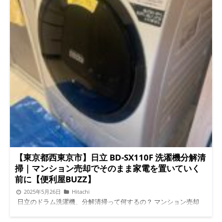
周囲を軽く押して、ワイヤーがしっかり固定されているか確認
らも参考にしてください：日立 BD-SX110F ドアパッキンワイヤ
違和感がある場合は早めに調整・修理 4. 異音・水漏れが出たら
ー外れ・水漏れトラブル 水漏れが起きたらすぐに注意すべきこ
早めに対応 放置すると修理費が大幅に高くなる可能性がありま
と 結論から言うと、そのまま使い続けるのは危険です。 床や壁
す 初期段階で対応することで、部品交換のみで済む場合があり
に水が広がり、カビや傷みの原因になる 内部の基板や電装部品
ます 自分で直せる？それとも業者依頼？ 工具があればDIYでワイ
に水がかかると故障のリスクが高まる 修理費が高額になる可能
ヤーを戻すことは可能です ただし パッキンを傷めるリスク が高
性がある まずは 電源を抜き、タオルで床の水を拭き取ること。
く、失敗すると水漏れが悪化する場合があります 業者に依頼す
応急処置をしても根本解決にはならないため、早めに点検や修理
れば、パッキン・ワイヤー交換を同時に対応 してもらえるため
が必要です。 ドアパッキンワイヤーが外れる原因 主な原因は大
安心です 清掃時の注意ポイント（まとめ） ゴシゴシ強く押さな
きく3つあります。 経年劣化長年の使用でゴムが硬くなり、押さ
い 柔らかいスポンジや布で優しく拭く ワイヤーが外れたまま使
えきれなくなる。 大きな洗濯物の出し入れ布団カバーや毛布を
わない 定期点検で異常を早めに発見する まとめ ドアパッキンワ
無理に出し入れするとパッキンがズレやすくなる。 振動や衝撃
イヤー外れは、洗濯乾燥機でよくある水漏れ原因 清掃時の力加
設置場所の不安定さや内部の振動でワイヤーが外れてしまう。
減が特に重要 予防の基本は「優しい開閉」「正しい清掃」「定
つまり「使い方のクセ＋年数による劣化」が重なって起こること
期点検」 自力で修理することも可能だが、長期的には業者依頼
が多いです。 ドアパッキンワイヤー外れ 自分で直すのは難しい
が安心
トラブル実例はこちらも参考にしてください：日立
理由 一見「ワイヤーを戻せばいいだけ」と思うかもしれませ
BD-SX110F ドアパッキンワイヤー外れ・水漏れトラブル
公式
ん。しかし実際は 専用の工具と正しい手順が必要です。 ワイヤ
LINEで相談・依頼する
電話する
問い合わせ /* 上部スクロ
ーは強い力で均等に張られているため、素手で戻すのは困難。無
【東京都西東京市】日立 BD-SX110F 洗濯機分解清
ールバー（スリム仕様） */ #scroll-bar { position: fixed; top:
理にやるとパッキンを破損させたり、逆に水漏れが悪化すること
掃｜マンション売却でそのまま家電を置いていく
-60px; left: 0; width: 100%; background-color: #00C73C; padding:
もあります。 初心者には危険が多いため、業者に依頼するのが
前に【便利屋BUZZ】
12px 10px; /* 高さスリム */ text-align: center; z-index: 9999;
安全で確実です。 ドアパッキンワイヤー取り付け完了 東京都西
2025年5月26日
Hitachi
box-shadow: 0 2px 8px rgba(0,0,0,0.3); transition: top 0.3s ease;
東京市での施工事例 便利屋BUZZにご依頼いただいた、西東京市
日立のドラム洗濯機、分解清掃って何するの？ マンション売却
} #scroll-bar.show { top: 0; } #scroll-bar a { color: #fff; font-size:
のお客様の事例をご紹介します。 症状：洗濯中にドア下から水
の際に「洗濯機もそのまま置いていく」という方、意外と多いん
16px; font-weight: bold; text-decoration: none; display: inline-
漏れ 状況：ドアパッキンワイヤーが外れ、ゴムが浮いていた 作
です。でも、売却前にチェックしてほしいのが“ドラム洗濯機の
block; } #scroll-bar a:hover { opacity: 0.9; } /* 下部固定バー */
業内容：分解してワイヤー再固定、内部清掃も実施 結果：水漏