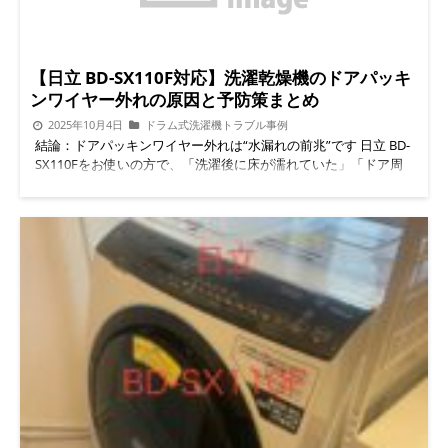
【日立 BD-SX110F対応】洗濯乾燥機のドアパッキ
ンワイヤー外れの原因と予防策まとめ
2025年10月4日
ドラム式洗濯機トラブル事例
結論：ドアパッキンワイヤー外れは“水漏れの前兆”です 日立 BD-
SX110Fをお使いの方で、「洗濯後に床が濡れていた」「ドア周
りから水漏れがある」といったトラブルを経験したことはありま
せんか？その多くの原因は ドアパッキンワイヤーの外れ にあり
ます。 ワイヤーはパッキンをしっかり固定する役割を持ってい
ますが、劣化や清掃時の力加減、ドアの開閉方法によって簡単に
外れてしまうことがあります。放置すると、水漏れはもちろん、
モーターや基板など 高額修理につながる故障 のリスクも高まり
ます。
具体的なトラブル事例はこちらもご覧ください：日立
BD-SX110F ドアパッキンワイヤー外れ・水漏れトラブル ドアパ
ッキンワイヤーとは？ 洗濯機のドア周りにある ゴムパッキンを
固定する金属製ワイヤー のことです。 パッキンがずれないよう
に押さえ、水漏れを防ぐ役割 経年劣化や振動、誤った扱いで外
れやすくなる 特にBD-SX110Fシリーズは、構造上ワイヤーの外
れが起こりやすい ワイヤーが外れると、パッキンが本来の形を
保てなくなり、わずかな水でもドア周りから漏れる原因になりま