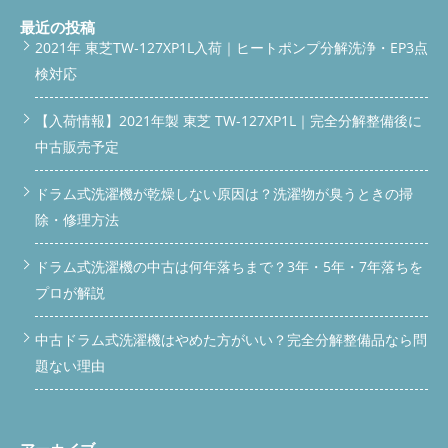
カビがびっしり。ニオイや排水トラブルの原因になります。 フ
align: center; border-radius: 10px; } .vertical-link-block p { font-
練馬区 など 「水漏れが止まらない」「乾燥が弱い」など、どん
ィルター・排水口・ホース清掃後 専用の道具と洗浄剤でしっか
size: 16px; color: #333; margin: 20px 0; /* 上下に余白 */ line-
な小さなお困りごともご相談ください。 便利屋BUZZが選ばれる
最近の投稿
り洗浄！目詰まりも解消され、スムーズに水が流れるようになり
height: 1.5; } /* ボタン共通設定 */ .vertical-link-block .button {
理由 年間500台以上の実績 各メーカーの弱点を把握 分解清掃か
2021年 東芝TW-127XP1L入荷｜ヒートポンプ分解洗浄・EP3点
ました。見た目もスッキリして、イヤなニオイも一掃です。 脱
display: inline-block; font-weight: bold; font-size: 16px; padding:
ら部品交換まで一括対応 出張で持ち込み不要 安心してお任せい
検対応
水カバー清掃前 脱水カバーの内側には、繊維くずやカビがこび
14px 28px; width: 220px; /* 幅統一 */ border-radius: 6px; text-
ただける体制を整えています。 Q&A Q. 作業時間はどのくらいで
りついていました。これが洗濯物の黒いカスやニオイの原因にな
decoration: none; transition: opacity 0.3s; text-align: center;
すか？A. 症状にもよりますが、目安は2〜3時間程度です。 Q. 出
ることもあります。 脱水カバー清掃後 こびりついた汚れを徹底
margin: 0 auto; /* 中央揃え */ } /* サービス一覧ボタン：緑 */
【入荷情報】2021年製 東芝 TW-127XP1L｜完全分解整備後に
張費はかかりますか？A. 西東京市・近隣エリアは無料で対応して
除去し、清潔でピカピカの状態に。これで洗濯物にも汚れがつか
.vertical-link-block .service-button { background-color: #28A745;
います。 Q. 修理とクリーニングを同時にお願いできますか？A.
中古販売予定
なくなります。 ドラム槽清掃前 普段見えないドラムの奥は、実
color: #fff; } .vertical-link-block .service-button:hover { opacity:
はい、可能です。同時に行うことで効率的に改善できます。 ま
は汚れの温床。カビや洗剤カスが固まり、洗濯効率を下げてしま
0.9; } /* 料金表ボタン：オレンジ */ .vertical-link-block .price-
とめ 「日立 BD-SX110F」で多いトラブルはドアパッキンワイヤ
ドラム式洗濯機が乾燥しない原因は？洗濯物が臭うときの掃
います。 ドラム槽清掃後 分解洗浄で隅々までキレイに。新品同
button { background-color: #FF7A2D; color: #fff; } .vertical-link-
ー外れによる水漏れ 応急処置では解決せず、放置すると故障や
様の清潔さを取り戻しました！見た目だけでなく、洗濯物の仕上
block .price-button:hover { opacity: 0.9; } 続きを読む
高額修理につながる 自分で直すのは難しく、業者依頼が安全で
除・修理方法
がりにもハッキリ差が出ます。 清掃後の変化とお客様の反応 清
確実 西東京市・近隣エリアなら便利屋BUZZが出張対応 快適に洗
掃が終わった後、お客様からこんな声をいただきました。 「こ
濯機を使い続けるためにも、違和感を感じたら早めにご相談くだ
ドラム式洗濯機の中古は何年落ちまで？3年・5年・7年落ちを
んなに汚れてるとは思っていなかったのでビックリしました。こ
さい。 お問い合わせはこちらから 洗濯機のトラブルでお困りな
れで安心して次の方にお譲りできます！」 分解清掃後は、ニオ
ら、便利屋BUZZへお気軽にご相談ください。
フォームから問
プロが解説
イが消え、運転音も静かになったとのこと。気になる部分が解消
い合わせる
公式LINEで問い合わせる
電話で問い合わせる
されたことで、スムーズに売却活動へ移れたそうです。 便利屋
公式LINEスクロールバー #scroll-bar { position: fixed; top: -60px;
中古ドラム式洗濯機はやめた方がいい？完全分解整備品なら問
BUZZに頼んでよかった！と思われる理由
年間500台以上の実
/* 最初は画面外 */ left: 0; width: 100%; background-color:
題ない理由
績 ドラム洗濯機の分解クリーニングを専門に行っている「便利
#00C73C; /* 緑色 */ padding: 12px 10px; text-align: center; z-
屋BUZZ」では、年間500台以上の作業実績があります。日立・パ
index: 9999; box-shadow: 0 2px 5px rgba(0,0,0,0.2); transition:
ナソニック・東芝・シャープなど全メーカー対応。
メーカー
top 0.3s ease; } #scroll-bar.show { top: 0; /* スクロール時に表示
ごとのクセも熟知 特に日立製は内部構造が独特で、慣れていな
*/ } #scroll-bar a { color: #fff; font-size: 15px; font-weight: bold;
い業者だと壊すリスクも。当店では各メーカーの中古洗濯機を揃
text-decoration: none; }
公式LINEで相談・依頼する