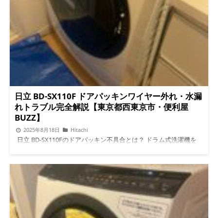
す。 ワイヤーが外れる主な原因 1. 長年の使用による劣化 ゴムパ
ッキンは時間とともに硬化や柔軟性低下が進みます。その結果、
ワイヤーがしっかり固定されず、簡単に外れてしまうことがあり
ます。特に 10年以上使用している洗濯機 は要注意です。 2. ドア
の強い開閉 勢いよくドアを閉めたり、洗濯物を挟んで閉めると
ワイヤーに大きな負荷がかかります。「ドアは力を入れず、そっ
と閉める」ことが長持ちのコツです。 3. 誤った分解や清掃 自宅
でパッキン清掃をする際、ワイヤーを外したまま戻し方を間違え
ると外れやすくなります。DIYで無理に押し込むとパッキンやワ
イヤーを傷める原因になります。 4. パッキンのカビ・汚れによ
る膨張 長期間清掃していないと、カビや石けんカスでパッキン
日立 BD-SX110F ドアパッキンワイヤー外れ・水漏
が膨張します。ゴムが膨らむことでワイヤーの固定が不安定にな
れトラブル完全解説【東京都西東京市・便利屋
り、水漏れにつながります。 5. 清掃時の力加減 掃除中にゴシゴ
BUZZ】
シ強く押し付けると、ワイヤーが簡単に外れることがあります。
⚠ 清掃時は 柔らかい布やスポンジで優しく拭く ことが重要で
2025年8月18日
Hitachi
す。 外れたときの症状 ドア周りから 水漏れ が発生 洗濯後に床
日立 BD-SX110Fのドアパッキン不具合とは？ ドラム式洗濯機を
が濡れている ドアを閉めても「隙間がある」「閉まりが甘い」
使っていて「ドアのあたりから水が漏れている…？」と感じたこ
使用中に異音がする 放置すると、ワイヤーが外れたままの状態
とはありませんか？特に 日立 BD-SX110F をお使いの方から多い
で洗濯を続けることで、 基板やモーターに水が侵入 するリスク
相談が、ドアパッキンのワイヤー外れによる水漏れです。 ドア
が高まります。 予防のためにできること 1. ドアの開閉は優しく
パッキンワイヤーとは？ 洗濯機のドア周りにある ゴムパッキン
強く閉めず、物を挟まないようにしましょう。 2. 定期的にパッ
を固定する金属製ワイヤー のことです。 ドアパッキンはゴム状
キン清掃（強く押し付けない） カビ・汚れは柔らかいスポンジ
の部品で、水漏れを防ぐ重要なパーツ。その押さえ役がワイヤー
や布で優しく拭き取る ゴシゴシこするとワイヤーが外れやすく
です。このワイヤーが外れてしまうと、ドア周辺に隙間ができて
なるので注意 3. 点検時にワイヤーのズレをチェック パッキンの
しまい、水漏れにつながります。
実際のトラブル事例はこち