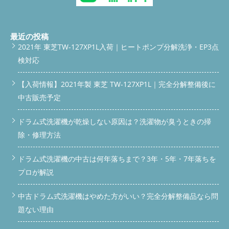
談・依頼する
電話する
問い合わせ /* 上部スクロールバー
（スリム仕様） */ #scroll-bar { position: fixed; top: -60px; left: 0;
width: 100%; background-color: #00C73C; padding: 12px 10px;
/* 高さスリム */ text-align: center; z-index: 9999; box-shadow: 0
最近の投稿
2px 8px rgba(0,0,0,0.3); transition: top 0.3s ease; } #scroll-
2021年 東芝TW-127XP1L入荷｜ヒートポンプ分解洗浄・EP3点
bar.show { top: 0; } #scroll-bar a { color: #fff; font-size: 16px;
検対応
font-weight: bold; text-decoration: none; display: inline-block; }
#scroll-bar a:hover { opacity: 0.9; } /* 下部固定バー */ #bottom-
bar { position: fixed; bottom: -60px; left: 0; width: 100%; display:
【入荷情報】2021年製 東芝 TW-127XP1L｜完全分解整備後に
flex; text-align: center; z-index: 9999; transition: bottom 0.3s
中古販売予定
ease; box-shadow: 0 -2px 8px rgba(0,0,0,0.3); } #bottom-
bar.show { bottom: 0; } #bottom-bar a { flex: 1; padding: 14px
8px; font-size: 16px; font-weight: bold; color: #fff; text-
ドラム式洗濯機が乾燥しない原因は？洗濯物が臭うときの掃
decoration: none; } #bottom-bar a.phone { background-color:
除・修理方法
#007BFF; } #bottom-bar a.contact { background-color: #FF6600;
} #bottom-bar a:hover { opacity: 0.9; } /* スマホ最適化 */
ドラム式洗濯機の中古は何年落ちまで？3年・5年・7年落ちを
@media (max-width: 768px) { #scroll-bar { padding: 10px 8px; }
#scroll-bar a, #bottom-bar a { font-size: 14px; padding: 12px
プロが解説
6px; } } window.addEventListener('scroll', function() { const
scrollBar = document.getElementById('scroll-bar'); const
中古ドラム式洗濯機はやめた方がいい？完全分解整備品なら問
bottomBar = document.getElementById('bottom-bar'); // 上部
LINEバー if(window.scrollY > 100) {
題ない理由
scrollBar.classList.add('show'); } else {
scrollBar.classList.remove('show'); } // 下部バー