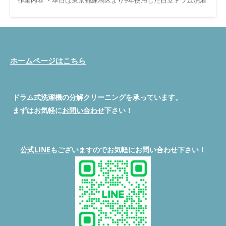
機『BD-S8700L』で臭いが気になるので分解クリーニングをした
いと、奥さんより相談を受けて、5日後に訪問いたしました。 ド
ラム槽清掃前
見ての通り、ドラム槽の内側には黒ずみやカビ
のような汚れが見受けられます。このままでは、洗濯物にも悪影
響を及ぼす可能性がありますし、衛生的にも良くありません。特
に洗濯物からの臭いの原因にもなりかねません。 ドラム槽清掃
ホームページはこちら
後 脱水カバー清掃前 ・カバーに埃、汚れが見られます。洗濯
機、洗濯物の臭い、乾燥不良原因になります。 脱水カバー清掃
後 ・洗浄後状態になります。2-3年目安に分解清掃をおすすめし
ます。 バランサー清掃前 バランサー清掃後
ドラム式洗濯機の分解クリーニングを承っています。
◇◆◇◆◇◆◇◆◇◆◇◆◇◆◇◆◇◆◇◆◇ #ドラム式洗濯機
まずはお気軽に
お問い合わせ
下さい！
分解職人 便利屋BUZZ #ドラム式洗濯機分解クリーニング/修理専
門店 #便利屋BUZZ 問い合わせは公式LINEよりお待ちしていま
す。 ◇◆◇◆◇◆◇◆◇◆◇◆◇◆◇◆◇◆◇◆◇ 公式LINEは
こちら ◇◆◇◆◇◆◇◆◇◆◇◆◇◆◇◆◇◆◇◆◇ 練馬区ド
公式LINE
もございますのでお気軽にお問い合わせ下さい！
ラム洗濯機分解清掃 #便利屋BUZZ #ドラム式洗濯機分解清掃 #ド
ラム式洗濯機完全分解洗浄 #ドラム式洗濯機修理 #埼玉県ドラム
式洗濯機分解クリーニング #東京都ドラム式洗濯機分解クリーニ
ング #神奈川県ドラム式洗濯機分解クリーニング #群馬県ドラム
式洗濯機分解クリーニング #関東全域ドラム式洗濯機分解清掃対
応可能 #洗濯機の黒カビ #洗濯物が臭う #ドラム式乾燥不良 #洗
濯機ほこり詰まり #洗濯機の汚れ
◇◆◇◆◇◆◇◆◇◆◇◆◇◆◇◆◇◆◇◆◇
公式LINEで相