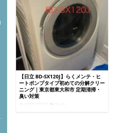
問
【日立 BD-SX120J】らくメンテ・ヒ
ートポンプタイプ初めての分解クリー
ニング｜東京都東大和市 定期清掃・
臭い対策
ト
2025年10月22日
Hitachi
こんにちは！ドラム式洗濯機専門店「便利屋
BUZZ」です。今回は東京都東大和市にて、日立
BD-SX120J（らくメンテ・ヒートポンプタイプ）
の定期清掃・臭い改善のご依頼をいただきまし