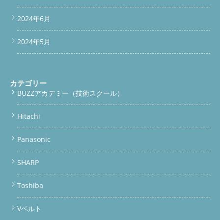
padding: 10px 8px; } #scroll-bar a, #bottom-bar a { font-size:
14px; padding: 12px 6px; } } window.addEventListener('scroll',
2024年6月
function() { const scrollBar = document.getElementById('scroll-
bar'); const bottomBar = document.getElementById('bottom-
bar'); if(window.scrollY > 100) { scrollBar.classList.add('show'); }
2024年5月
else { scrollBar.classList.remove('show'); } if(window.scrollY >
200) { bottomBar.classList.add('show'); } else {
bottomBar.classList.remove('show'); } }); 続きを読む
カテゴリー
BUZZアカデミー（技術スクール）
Hitachi
Panasonic
SHARP
Toshiba
Vベルト