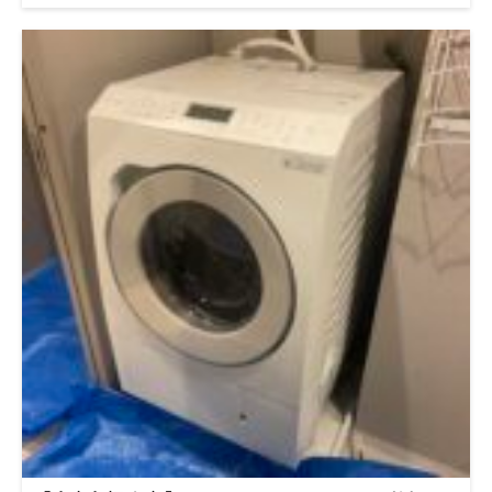
い」「洗濯が終わったあとに中が臭い」というご相談をいただき
ました。 使用されていたのは、東芝 TW-127X7というドラム式洗
濯機。乾燥機能付きで人気の機種ですが、分解してみて初めてわ
かるトラブルが多いのも事実です。 今回は、実際の作業を通し
て見えた以下の症状について解説していきます。 乾燥不良の原
因 ニオイの元 ダクトの埃詰まり 脱水カバーの汚れの蓄積 どれも
見た目では判断しづらいですが、放置すると乾燥機能の故障や異
臭トラブルにつながります。お使いの洗濯機が同じ型番の方、似
たような症状でお困りの方はぜひ参考にしてください。 乾燥不
良の原因は「ダクトの埃」と「湿気のこもり」 乾燥がうまくい
かない場合、内部の空気の流れが悪くなっている可能性が高いで
す。この東芝 TW-127X7のようなモデルでは、ヒートポンプ乾燥
式が採用されており、空気の通り道となるダクトに埃が溜まりや
すい構造になっています。 今回の現場でも、乾燥用の送風ダク
トがホコリでぎっしり詰まっていました。それにより空気の流れ
が止まり、熱がこもっても水分が逃げず、衣類が乾かない状態に
なっていました。 乾燥にかかる時間が長くなった場合、洗濯物
の量を疑う前に、ダクトの埃詰まりを疑うべきです。 【ダクト
詰まり】 洗濯機が臭いのは「カビ」と「雑菌」が原因 「乾いた
はずなのに生乾きのニオイがする」「ドアを開けたときにむわっ
と臭う」 このようなニオイの正体は、内部にこびりついたカビ
や雑菌の繁殖です。特に東芝TW-127X7のように乾燥機能を日常
的に使う機種では、湿気のこもりや水滴の残留が起こりやすくな