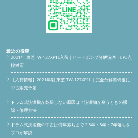
雑菌が繁殖していることも…。 とくに「無添加石けん」や「エコ
ど） 埼玉県・東京都・神奈川県・群馬県の広い範囲で対応して
洗剤」を使っているご家庭は、石けんカスの蓄積が早い傾向にあ
いますので、「うちも一度点検してほしい…」と思った方はお気
ります。 分解クリーニングで解決！ 今回の施工では、以下の対
軽にご相談ください。 お問い合わせ・ご予約方法（クリックで
応を行いました： 脱水カバー・ドラム槽・乾燥ダクト・排水ホ
発信・送信OK）
【電話でのお問い合わせ】こちらをタップし
ースなどの徹底分解クリーニング 作業後、乾燥時間が大幅に短
て電話する
【メールでのお問い合わせ】こちらをタップして
縮され、嫌な臭いも消えて、まるで新品のようにリフレッシュさ
メールを送る
【LINEでのご相談】こちらをタップしてLINEで
れました。 ビフォーアフターでご覧ください ▼脱水カバー清掃
相談する ※訪問前に「設置状況の写真」「メーカー・型番」
清掃前：「脱水カバーの裏にはホコリと汚れがびっしり。これが
「症状」をお聞きしています。スムーズな対応のため、事前にご
乾燥不良や嫌なニオイの原因になることも。」 清掃後：「内部
準備いただけると助かります。 よくある質問（Q&A） Q. 分解し
最近の投稿
までピカピカに清掃！空気の通りが改善され、乾燥効率もアップ
ないと直せないですか？A. はい。今回のような症状は、分解して
2021年 東芝TW-127XP1L入荷｜ヒートポンプ分解洗浄・EP3点
しました。」 ▼ドラム槽内部 清掃前：「ドラムの内側に洗剤カ
内部清掃しないと改善されません。 Q. どのくらいの頻度で清掃
検対応
スや黒カビが付着。洗濯物が臭う原因はここに潜んでいます。」
が必要？A. 1年～2年に一度が目安ですが、ペットがいるご家庭
清掃後：「洗剤カスもカビもスッキリ除去！洗濯後の衣類も気持
や乾燥を頻繁に使う方はもっと早くなる場合も。 Q. 市販の洗濯
ちよく仕上がります。」 ▼排水ホース内部 清掃前：「一見キレ
【入荷情報】2021年製 東芝 TW-127XP1L｜完全分解整備後に
槽クリーナーではダメですか？A. 表面的な洗浄はできますが、ダ
イに見えても、ホース内部には水アカやカビが蓄積。気づきにく
クトや脱水カバー内部までは届かないため根本解決にはなりませ
中古販売予定
い部分です。」 清掃後：「内部までしっかり洗浄。排水もスム
ん。 Q. 修理もお願いできますか？A. 状況によりますが、部品交
ーズになり、ニオイの発生も抑えられます。」 調布市でも対応
換や応急処置も対応しております。ご相談ください。 まとめ 東
ドラム式洗濯機が乾燥しない原因は？洗濯物が臭うときの掃
OK！ 便利屋BUZZは入間市を拠点に、東京都内も対応中！ 調布
芝TW-127X7は人気の高いドラム式洗濯機ですが、乾燥機能の性
市・三鷹市・府中市・狛江市など、出張料無料の対応エリアもあ
能を維持するためには内部のメンテナンスが欠かせません。 乾
除・修理方法
ります。 作業は経験豊富なスタッフが訪問し、丁寧かつスピー
燥がうまくいかない、臭いが気になるという場合は、埃詰まりや
ディーに対応します。 ご相談・お見積りは無料です 「ちょっと
カビ汚れが原因かもしれません。 埼玉県さいたま市北区をはじ
ドラム式洗濯機の中古は何年落ちまで？3年・5年・7年落ちを
臭いが気になるかも…」「乾燥に時間がかかってきた…」 そんな
め、関東全域で対応しております。分解クリーニングのご相談
時は、トラブルになる前にご相談を！
携帯で今すぐ相談（タ
は、便利屋BUZZへお気軽にどうぞ。 公式LINEから問い合わせす
プロが解説
ップで発信）
メールで問い合わせる LINEで簡単相談（タップ