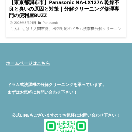
っています。 ダクト内、フィルター、脱水カバーなど、水分が
【東京都調布市】Panasonic NA-LX127A 乾燥不
残りやすい場所に菌が繁殖しやすくなるのです。 市販の洗濯槽
良と臭いの原因と対策｜分解クリーニング修理専
クリーナーでは落としきれないため、定期的な分解清掃が必要で
門の便利屋BUZZ
す。 【ドラム槽清掃前 カビ付着】 【ドラム槽清掃後】 ダクトに
2025年5月24日
Panasonic
詰まった埃が乾燥効率を著しく下げる 今回のケースでは、送風
こんにちは！入間市発、出張対応のドラム洗濯機分解クリーニン
ダクトの内部にホコリとペットの毛が大量に詰まっていました。
グ・修理専門「便利屋BUZZ」です。 今回は、東京都調布市にお
お客様のお宅では小型犬を飼われており、衣類に付着した毛がダ
住まいのお客様からご依頼いただいた、Panasonic NA-LX127Aの
クトに流れ込み、乾燥時の熱風によって絡まり、どんどん蓄積さ
「乾燥機能が弱い」「洗濯後に臭いが残る」といったお悩みを解
れていたようです。 ダクト内部の通気性がほぼゼロになると、
決した事例をご紹介します。 プロの分解清掃・パーツ清掃で、
乾燥運転しても空気の逃げ場がなくなり、エラーが出る前に「乾
見違えるように快適になりました！ Panasonic NA-LX127Aと
きにくいな」と感じるようになります。 これは、機械の故障で
は？ PanasonicのNA-LX127Aは、近年人気の高機能ドラム式洗濯
ホームページはこちら
はなく“詰まり”による自然な乾燥効率の低下です。しかし、放っ
乾燥機です。 節水性や乾燥力、洗浄力に優れている一方で、長
ておくと本当に乾燥機が故障するので、早めの対応が重要です。
年使用すると以下のような不具合が起こりがちです： 乾燥が終
脱水カバーの汚れがひどいとニオイ戻りが起きる 乾燥だけでな
わっても洗濯物が湿っている 洗濯物や庫内にイヤな臭いが残る
く、脱水時のニオイが気になる場合は脱水カバーの裏側に汚れが
ドラム式洗濯機の分解クリーニングを承っています。
運転音が大きくなってきた これらの多くは、内部のホコリや汚
溜まっていることがあります。 この部分は分解しないと見えな
れ、部品劣化が原因です。 乾燥不良の主な原因はヒートポンプ
い場所で、ホコリ、髪の毛、皮脂、洗剤カスなどが混ざって、厚
まずはお気軽に
お問い合わせ
下さい！
とホコリ詰まり 乾燥不良は、ヒートポンプユニットの目詰まり
くこびりついた層のように蓄積していました。 この汚れが洗濯
や通気ダクトの汚れが主な原因です。 内部に湿気を含んだホコ
時の水でふやけて、雑菌が増えたり、悪臭が洗濯物に移ったりす
リが溜まることで、温風の流れが悪くなり、乾燥力が落ちます。
ることもあります。 【脱水カバー清掃前】 【脱水カバー清掃
分解してみると、想像以上にホコリが蓄積しており、一般的な掃
後】 埼玉県さいたま市北区・周辺エリアも対応可能です 今回ご
公式LINE
もございますのでお気軽にお問い合わせ下さい！
除では取り切れません。 臭いの原因はドラム槽とホース内の汚
依頼いただいたのは【埼玉県さいたま市北区】のお客様でした
れ 洗濯後の臭いが気になる原因は、ドラム槽の裏側や排水ホー
が、便利屋BUZZでは以下のエリアにも対応しています。 上尾市
ス内のカビ・洗剤カスです。 見た目はキレイでも、実は内部で
蓮田市 桶川市 伊奈町 さいたま市全域（見沼区・大宮区・西区な