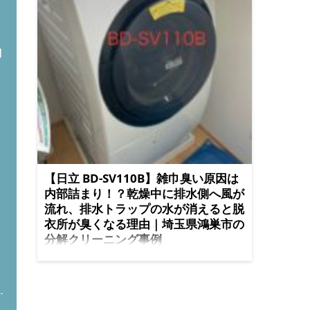
問
【日立 BD-SV110B】雑巾臭い原因は
内部詰まり！？乾燥中に排水側へ風が
流れ、排水トラップの水が消えると脱
衣所が臭くなる理由｜埼玉県鴻巣市の
分解クリーニング事例
2025年7月15日
Hitachi
今すぐ電話で相談する
LINEで無料相談する
メールで問い合わせ BD-SV110Bの「雑巾臭
い」って何？ 洗濯機から「雑巾みたいなニオイ」