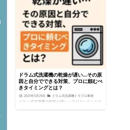
問
ドラム式洗濯機の乾燥が遅い…その原
因と自分でできる対策、プロに頼むべ
きタイミングとは？
2025年5月29日
ドラム式洗濯機トラブル事例
ト
ドラム式洗濯機の乾燥が遅いってどういうこと？
最近、洗濯物がいつまでも乾かなくて困っていま
せんか？乾燥機能付きのドラム式洗濯機を使って
いるのに、乾燥に時間がかかる…。そんな声をよ
く聞きます。 実はこれ、故障ではないケースが意
外と多いんです。原因を知れば、自分で解決でき