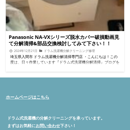
組み立て後、試運転で水漏れ・乾燥確認 作業後の使用上の注意
しても大丈夫？ A. 表面は問題ありませんが、奥に押し込むと逆
点説明 安心保証： 作業後1か月以内の初期不具合対応保証付き
効果になることがあります。 まとめ｜「分解したかどうか」よ
脱水カバー破損交換前 脱水カバー交換後 脱水カバー破損を放置
り「どこまで見たか」 今回のNA-VX8700Lのように、一度分解ク
するとどうなる？ 衣類が引っかかる 異音・振動が発生 故障が拡
リーニングをしていても、問題が残るケースは少なくありませ
大して高額修理に 特に9900シリーズは樹脂劣化が起きやすく、
ん。 大切なのは、 本当に必要な部分まで確認しているか 部品の
早めの交換が安心です。 内部カビの原因ベスト3 風呂水使用 →
状態を正しく判断しているか 便利屋BUZZでは、「やらない方が
雑菌増殖 乾燥を使わない → 湿気が残る 洗剤過剰 → すすぎ残り
Panasonic NA-VXシリーズ脱水カバー破損動画見
いい作業」は正直にお伝えします。伊勢崎市周辺でドラム式洗濯
がカビの餌 特に「天気悪い日だけ乾燥」は臭い増加の典型で
機の不調にお困りの方は、お気軽にご相談ください。
公式
て分解清掃&部品交換検討してみて下さい！！
す。 長持ちさせる日常の予防法 使用後はドアを開けて湿気を逃
LINEで相談・依頼する
電話する
問い合わせ
サービス一
2024年12月21日
ドラム洗濯機分解クリーニング修理
がす 月1回程度の軽い清掃（柔らかい布でパッキン表面拭き） 乾
覧を見る 便利屋BUZZのドラム式洗濯機分解クリーニング・修理
埼玉県入間市 ドラム洗濯機分解清掃専門店 ・こんにちは！この
燥フィルター奥のホコリ確認 柔軟剤の使い過ぎ注意 臭いが出た
のサービス内容や作業内容、機種別料金についてはこちらで詳し
度は、日々作業しています『ドラム式洗濯機分解清掃』ブログを
ら早めに専門業者に相談 お客様の声（豊島区） 「洗濯物がすぐ
くご確認いただけます。 ご予約前にぜひチェックしてくださ
ご覧いただきありがとうございます。 なぜ？ドラム式洗濯機分
臭うのがストレスでした。分解してもらって内部のカビを見てび
い。
料金表を見る /* 上部スクロールバー（スリム仕様） */
解洗浄専門店なの？ ・ドラム式洗濯機の分解クリーニング/修理
っくり。今は乾燥したタオルが本当にいい匂いです！」 対応エ
#scroll-bar { position: fixed; top: -60px; left: 0; width: 100%;
専門店として、サービスを提供しているかといいますと、ドラム
リア 便利屋BUZZは東京都豊島区・板橋区・北区・練馬区・中野
background-color: #00C73C; padding: 12px 10px; text-align:
式洗濯機『分解クリーニング作業』を受けてるうちに、『洗濯機
区・新宿区など周辺市にも対応可能。関東全域の出張も承ります
center; z-index: 9999; box-shadow: 0 2px 8px rgba(0,0,0,0.3);
の故障』『部品の不具合』『各種機能不良』が多くある事から、
（距離に応じて出張費あり）。 よくある質問（Q&A） Q1. 脱水
transition: top 0.3s ease; } #scroll-bar.show { top: 0; } #scroll-bar
他社との差別化を図る為に『分解清掃』『修理』『部品販売』の
カバー交換だけで臭いは消えますか？ A1. 破損が原因の場合は改
ホームページはこちら
a { color: #fff; font-size: 16px; font-weight: bold; text-decoration:
ドラム洗濯機一括のサービス提供出来る会社を目指してドラム洗
善しますが、内部汚れが広がっている場合は分解洗浄も必要で
none; display: inline-block; } #scroll-bar a:hover { opacity: 0.9; }
濯機専門店にしています。 Panasonic NA-VXシリーズ不具合動画
す。 Q2. 作業時間は？ A2. 約3〜4時間です。設置状況によって前
/* 下部固定バー */ #bottom-bar { position: fixed; bottom:
を見る https://youtube.com/shorts/AQUpFL1I_8I?
後します。 Q3. 料金は？ A3. 部品代＋作業費です。型番でお問い
-60px; left: 0; width: 100%; display: flex; text-align: center; z-
feature=shared ◇◆◇◆◇◆◇◆◇◆◇◆◇◆◇◆◇◆◇◆◇
合わせください。 Q4. 豊島区以外でも依頼できますか？ A4. 板橋
ドラム式洗濯機の分解クリーニングを承っています。
index: 9999; transition: bottom 0.3s ease; box-shadow: 0 -2px
脱水カバー交換依頼する
区・北区・練馬区・中野区・新宿区など近隣市も対応可能です。
8px rgba(0,0,0,0.3); } #bottom-bar.show { bottom: 0; } #bottom-
まずはお気軽に
お問い合わせ
下さい！
◇◆◇◆◇◆◇◆◇◆◇◆◇◆◇◆◇◆◇◆◇ 『洗濯機』寿命
関東全域出張OK。
公式LINEで相談・依頼する
電話する