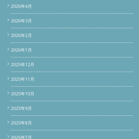
門店 #便利屋BUZZ 問い合わせは公式LINEよりお待ちしていま
2026年4月
す。 ◇◆◇◆◇◆◇◆◇◆◇◆◇◆◇◆◇◆◇◆◇ 公式LINEよ
り問い合わせ ◇◆◇◆◇◆◇◆◇◆◇◆◇◆◇◆◇◆◇◆◇ #便
2026年3月
利屋BUZZ #ドラム式洗濯機分解清掃 #ドラム式洗濯機完全分解洗
浄 #ドラム式洗濯機修理 #埼玉県ドラム式洗濯機分解クリーニン
グ #東京都ドラム式洗濯機分解クリーニング #神奈川県ドラム式
2026年2月
洗濯機分解クリーニング #群馬県ドラム式洗濯機分解クリーニン
グ #関東全域ドラム式洗濯機分解清掃対応可能
2026年1月
◇◆◇◆◇◆◇◆◇◆◇◆◇◆◇◆◇◆◇◆◇ 続きを読む
2025年12月
2025年11月
2025年10月
2025年9月
2025年8月
2025年7月