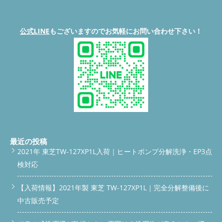
bar a { flex: 1; padding: 14px 8px; font-size: 16px; font-weight:
を縮めるNG行為 『故障する前に掃除を』 掃除が必要ない理
問い合わせ
サービス一覧を見る 便利屋BUZZのドラム式洗
bold; color: #fff; text-decoration: none; } #bottom-bar a.phone {
由？ 1.衛生面の問題 洗濯機内部にカビが発生すると、洗濯物を
濯機分解クリーニング・修理のサービス内容や作業内容、機種別
background-color: #007BFF; } #bottom-bar a.contact {
洗う場所が不衛生になります。カビは胞子を飛ばして繁殖するた
料金についてはこちらで詳しくご確認いただけます。 ご予約前
background-color: #FF6600; } #bottom-bar a:hover { opacity:
公式LINE
もございますのでお気軽にお問い合わせ下さい！
め、洗濯機内部だけでなく、洗濯物にも付着する可能性がありま
にぜひチェックしてください。
料金表を見る /* 上部スクロー
0.9; } /* サービス＆料金ブロック */ .vertical-link-block {
す。これでは、清潔なはずの洗濯物が逆に不衛生になってしまい
ルバー（スリム仕様） */ #scroll-bar { position: fixed; top: -60px;
background-color: #FFF8E1; border: 1px solid #FFD699;
ます。 2.洗濯物への悪影響 カビが繁殖した洗濯機で洗濯する
left: 0; width: 100%; background-color: #00C73C; padding: 12px
padding: 24px; margin: 24px 0; text-align: center; border-radius:
と、洗濯物に黒い斑点ができたり、不快な臭いが付着したりする
10px; text-align: center; z-index: 9999; box-shadow: 0 2px 8px
10px; } .vertical-link-block p { font-size: 16px; color: #333;
ことがあります。特に白い衣類は汚れが目立ちやすいだけではな
rgba(0,0,0,0.3); transition: top 0.3s ease; } #scroll-bar.show { top:
margin: 20px 0; line-height: 1.5; } /* ボタン共通設定 */ .vertical-
く、カビによるシミは落としにくいため、衣類が台無しになる可
0; } #scroll-bar a { color: #fff; font-size: 16px; font-weight: bold;
link-block .button { display: inline-block; font-weight: bold; font-
能性があります 3.洗濯機の寿命が短くなる カビが長期間、放置
text-decoration: none; display: inline-block; } #scroll-bar a:hover
size: 16px; padding: 14px 28px; width: 220px; border-radius:
されると洗濯機の内部パーツを劣化させる原因になり、特にゴム
{ opacity: 0.9; } /* 下部固定バー */ #bottom-bar { position: fixed;
6px; text-decoration: none; transition: opacity 0.3s; text-align:
パッキンやホースなどの柔らかい部分は、カビの影響を受けやす
bottom: -60px; left: 0; width: 100%; display: flex; text-align:
center; margin: 0 auto; } .vertical-link-block .service-button {
く早期劣化につながります。結果として、洗濯機の寿命が縮まっ
center; z-index: 9999; transition: bottom 0.3s ease; box-shadow:
background-color: #28A745; color: #fff; } .vertical-link-block
てしまうのです。これらの理由から、洗濯機のカビ掃除は定期的
0 -2px 8px rgba(0,0,0,0.3); } #bottom-bar.show { bottom: 0; }
.service-button:hover { opacity: 0.9; } .vertical-link-block .price-
に行う必要があります。清潔な洗濯機で洗濯すれば、衣類を清潔
#bottom-bar a { flex: 1; padding: 14px 8px; font-size: 16px; font-
最近の投稿
button { background-color: #FF7A2D; color: #fff; } .vertical-link-
に保ち、洗濯機自体も長く使用でき一石二鳥ですね。 カビを放
weight: bold; color: #fff; text-decoration: none; } #bottom-bar
block .price-button:hover { opacity: 0.9; } /* スマホ最適化 */
2021年 東芝TW-127XP1L入荷｜ヒートポンプ分解洗浄・EP3点
っておくと？ これから紹介をする3つの問題を防ぐためには、定
a.phone { background-color: #007BFF; } #bottom-bar a.contact
@media (max-width: 768px) { #scroll-bar { padding: 10px 8px; }
検対応
期的なカビ掃除と予防対策が大切です。カビを放置することなく
{ background-color: #FF6600; } #bottom-bar a:hover { opacity:
#scroll-bar a, #bottom-bar a { font-size: 14px; padding: 12px
早めに対策を取り、清潔で快適な洗濯環境を維持しましょう。 1.
0.9; } /* サービス＆料金ブロック */ .vertical-link-block {
6px; } } window.addEventListener('scroll', function() { const
臭いが発生する カビが繁殖すると、洗濯機から不快な臭いが発
background-color: #FFF8E1; border: 1px solid #FFD699;
【入荷情報】2021年製 東芝 TW-127XP1L｜完全分解整備後に
scrollBar = document.getElementById('scroll-bar'); const
生します。この臭いは洗濯物にも移り、せっかく洗濯をしても臭
padding: 24px; margin: 24px 0; text-align: center; border-radius:
bottomBar = document.getElementById('bottom-bar');
中古販売予定
いが取れないという状況になります。特に梅雨や夏場は湿度が高
10px; } .vertical-link-block p { font-size: 16px; color: #333;
if(window.scrollY > 100) { scrollBar.classList.add('show'); } else {
くなるため、カビの繁殖が早く、臭いがより強くなる傾向があり
margin: 20px 0; line-height: 1.5; } /* ボタン共通設定 */ .vertical-
scrollBar.classList.remove('show'); } if(window.scrollY > 200) {