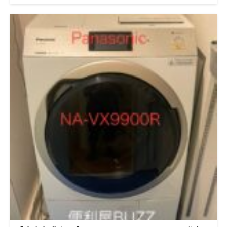
グをしたはずなのに、最近になって異音がする」「ドア周りにホ
コリが溜まりやすい」とのご相談でした。 ドラム式洗濯機の異
音や振動、放置するとどうなる？ 結論からお伝えすると、異音
や違和感を放置すると、部品破損が連鎖します。今回のNA-
VX8700Lでも、原因は脱水カバーの破損でした。 脱水カバーは
回転時に重要な役割を持つ部品です。ここが割れたり、ズレたま
ま使われると、 回転時の異音 洗濯物の片寄り 内部パーツへの接
触 といった症状が徐々に強くなっていきます。 脱水カバー破損
脱水カバー交換 今回の機種 Panasonic NA-VX8700L の特徴 NA-
VX8700Lは、パナソニックの中でも人気の高いヒートポンプ式ド
ラム洗濯機です。乾燥性能が高い反面、内部構造が複雑で、分解
の精度が仕上がりを大きく左右します。 特に注意が必要なの
が、 脱水カバー周辺 ドアパッキン裏 ドア内部の縁 この3点で
す。 ドアパッキンとドア内部に大量の埃が溜まっていた理由 結
論はシンプルです。内部の空気とホコリの流れが正常に処理され
ていなかったためです。 今回の洗濯機では、 ドアパッキンの溝
にびっしり埃 ドア内側の縁にも目に見えるホコリ が確認できま
した。 これは「使い方が悪い」わけではありません。分解時に
チェックすべきポイントが見落とされていた可能性が高い状態で
した。 パッキン埃 パッキン清掃後 ドア付着埃 ドア清掃後 1年前
に分解クリーニングしているのに、なぜ？ 今回、お客様から「1
年前に別の業者で分解クリーニングをした」と伺いました。そこ
で内部を確認したところ、気になる点がありました。 ホース固