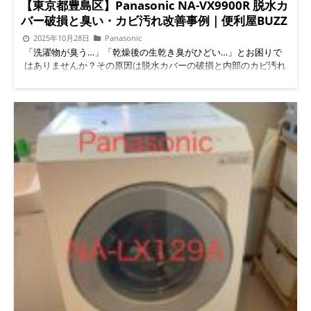
定バンドが、出荷時のままの状態だったのです。 通常、NA-
【東京都豊島区】Panasonic NA-VX9900R 脱水カ
VX8700Lクラスの分解クリーニングでは、 ホースを外す 内部の
バー破損と臭い・カビ汚れ改善事例｜便利屋BUZZ
汚れを確認 再固定時に位置調整を行う という工程が入ります。
2025年10月28日
Panasonic
しかし今回は、ホースを外した形跡が見当たりませんでした。
「洗濯物が臭う…」「乾燥後の生乾き臭がひどい…」とお困りで
ドラム槽清掃前 ドラム槽清掃後 フィルター目詰まり フィルター
はありませんか？その原因は脱水カバーの破損と内部のカビ汚れ
清掃後 脱水カバーが破損したまま使われていた影響 脱水カバー
かもしれません。 今回は東京都豊島区にて、Panasonic NA-
の破損は、徐々に症状が出るため見逃されがちです。今回も、
VX9900Rの脱水カバー交換＋分解クリーニングを実施。板橋区・
最初は軽い音 次第に回転時の違和感 最終的に異音がはっきり出
北区・練馬区・中野区・新宿区など近隣市も対応可能ですので、
る という経過でした。 破損した脱水カバーは修理ではなく交換
同じ症状でお困りの方は参考にしてください。 洗濯機の臭いは
が必須です。今回は純正部品を使用し、適正な位置で交換してい
どこから？初心者向け解説 ドラム式洗濯機の臭いの原因は、ほ
ます。 便利屋BUZZの作業で重視しているポイント 便利屋BUZZ
ぼ内部にこびりついたカビと湿気に残るホコリです。特に
では、ただ分解して洗うだけの作業は行いません。「なぜこの症
Panasonicのドラム式は空気の通り道にホコリが溜まりやすく、
状が出たのか」まで確認することを重視しています。 具体的に
放置すると臭いの元になります。 使用後のドラム内部が乾きに
は、 過去の作業履歴を想定した内部チェック 固定バンドやネジ
くい 洗剤・柔軟剤を多く使いすぎる 風呂水使用が多い この条件
位置の確認 今後トラブルになりそうな部分の事前説明 を必ず行
が揃うと、カビが増殖しやすくなります。 今回の施工内容（豊
います。 伊勢崎市・太田市・前橋市など近隣エリアも対応 便利
島区・板橋区・北区周辺） 施工地：東京都豊島区メーカー：
屋BUZZは、群馬県伊勢崎市を含む近隣エリアにも対応していま
Panasonic機種：NA-VX9900R症状：脱水カバー破損 / 臭い / カビ
す。 伊勢崎市 太田市 前橋市 桐生市 さらに、埼玉・東京・神奈
付着 現地で確認した症状 脱水カバーにひび割れ ドラム奥に黒カ
川・群馬を含む関東全域対応のドラム式洗濯機専門店です。 よ
ビびっしり 乾燥フィルター奥にもホコリ詰まり この状態では表
くある質問（Q&A） Q. 分解クリーニングをしても意味がない場
面掃除だけでは改善が難しいです。 ビフォーアフター
合はありますか？ A. はい。部品破損や組み付け不良がある場
Before（ドラム槽) After（清掃後） 分解クリーニングと脱水カバ
合、洗浄だけでは改善しません。 Q. 脱水カバーが壊れているか
ー交換の流れ 部品の品番確認・手配 フロントパネル・ドラム周
自分で判断できますか？ A. 異音や振動が出ている場合は要注意
りの分解 古いカバー取り外し・カビ除去 新しいカバー取り付け
です。内部確認が必要になります。 Q. ドアパッキンの埃は掃除