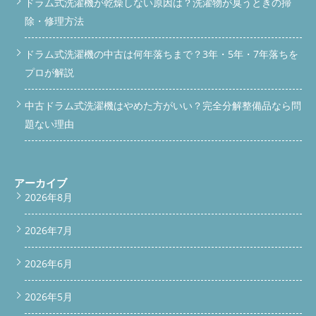
ます。 2.健康への悪影響 カビの胞子を吸い込むことで、アレル
ドラム式洗濯機が乾燥しない原因は？洗濯物が臭うときの掃
link-block .button { display: inline-block; font-weight: bold; font-
bottomBar.classList.add('show'); } else {
ギー反応や呼吸器系の問題を引き起こす場合があります。特にア
size: 16px; padding: 14px 28px; width: 220px; border-radius:
bottomBar.classList.remove('show'); } }); 続きを読む
除・修理方法
レルギー体質の人や喘息持ちの人は注意が必要です。またカビが
6px; text-decoration: none; transition: opacity 0.3s; text-align:
繁殖した衣類を着用することで、皮膚トラブルを引き起こす可能
center; margin: 0 auto; } .vertical-link-block .service-button {
ドラム式洗濯機の中古は何年落ちまで？3年・5年・7年落ちを
性もあります。 3.洗濯機の故障につながる カビを放置し続ける
background-color: #28A745; color: #fff; } .vertical-link-block
と、洗濯機の内部パーツが劣化し、最悪の場合には故障につなが
.service-button:hover { opacity: 0.9; } .vertical-link-block .price-
プロが解説
ります。特に排水ホースや排水口がカビで詰まると、水漏れや排
button { background-color: #FF7A2D; color: #fff; } .vertical-link-
水不良などの深刻な問題を引き起こします。カビの繁殖によって
block .price-button:hover { opacity: 0.9; } /* スマホ最適化 */
中古ドラム式洗濯機はやめた方がいい？完全分解整備品なら問
洗濯槽の汚れが固着すると、洗浄力の低下にもつながります。
@media (max-width: 768px) { #scroll-bar { padding: 10px 8px; }
ドラム洗濯機お手入れポイント 洗濯機は日々の生活に欠かせな
#scroll-bar a, #bottom-bar a { font-size: 14px; padding: 12px
題ない理由
い家電ですが、内部にたまる汚れやカビは見えないところで静か
6px; } } window.addEventListener('scroll', function() { const
に増殖しています。定期的な分解クリーニングが大切ですが、
scrollBar = document.getElementById('scroll-bar'); const
日々のメンテナンスで改善はされますので、お手入れポイントを
bottomBar = document.getElementById('bottom-bar');
まとめましたので是非参考にしてください。 ・定期的にドラム
if(window.scrollY > 100) { scrollBar.classList.add('show'); } else {
アーカイブ
槽クリーナーを実施する ・定期的に乾燥フィルターを清掃する
scrollBar.classList.remove('show'); } if(window.scrollY > 200) {
2026年8月
・洗剤投入口を清掃する ・糸くずフィルター清掃をする - 洗濯機
bottomBar.classList.add('show'); } else {
を使用した後(外干し、部屋干し)の場合には乾燥機能30分回して
bottomBar.classList.remove('show'); } }); 続きを読む
内部乾燥する まとめ ドラム式洗濯機分解クリーニング費用は高
2026年7月
いとは思いますが、定期的に行うことで洗濯機の性能を保ち、清
潔な洗濯物が実現できます。ぜひ、この記事を参考にして、ドラ
2026年6月
ム式洗濯機分解清掃を検討してみて下さい。 何かご質問があれ
ば、お気軽に公式LINEよりお問い合わせしてくださいね！
◇◆◇◆◇◆◇◆◇◆◇◆◇◆◇◆◇◆◇◆◇ #ドラム式洗濯機
2026年5月
分解職人 便利屋BUZZ #ドラム式洗濯機分解クリーニング/修理専