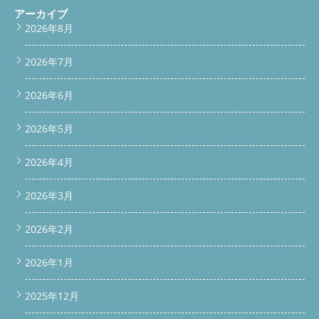
満足いただけました。 作業完了後も安心のアフターフォロー 作
アーカイブ
業後には、清掃・交換したパーツの写真をお見せしながら、今後
2026年8月
の使い方やお手入れ方法をアドバイス。 必要に応じて、次回の
クリーニング時期や注意点もお伝えしています。お客様からは
2026年7月
「こんなに丁寧にやってもらえるとは思わなかった」とのお声
も。 今回の施工エリア：東京都世田谷区 本事例は東京都世田谷
区マンションのお客様宅で対応させていただきました。 当店で
2026年6月
は、入間市を拠点に、東京・神奈川・埼玉・群馬エリアまで対応
しております。「Panasonicのドラム式で困っている」「同じ症
2026年5月
状かも…」という方も、どうぞお気軽にご相談ください！ お問い
合わせはこちら（タップで発信・送信OK）
お電話でのお問い
合わせこちらをタップで電話する
メールでのお問い合わせこ
2026年4月
ちらをタップでメール送信
LINEで簡単相談こちらをタップで
LINE相談 よくあるご質問（Q&A） Q. フィルター掃除してるのに
2026年3月
乾かないのはなぜ？A. フィルターだけでなく、内部のダクトやフ
ァン、さらには脱水カバーの不具合が原因になっていることがあ
ります。外側から見えない場所の汚れが乾燥力を落とすケースが
2026年2月
多いです。 Q. 乾燥だけの不調でも分解クリーニングは必要？A.
はい、乾燥機能はダクト・ファン・センサーなど複数の部分に依
2026年1月
存しているため、乾燥不良＝分解清掃が必要なサインとも言えま
す。 Q. 脱水カバーの交換費用はどのくらい？A. 部品代や交換作
業込みで、機種や状態により異なりますが、事前見積りにてご案
2025年12月
内可能です。メールやLINEでお気軽にご相談ください。 まとめ