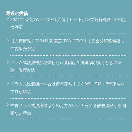
の基本機能にも支障が出てしまいます。 施工ビフォーアフター
以下のビフォーアフター画像で、清掃・交換前後の違いをご確認
いただけます： 洗濯機本体 ダクト埃詰まり ダクト内はホコリが
最近の投稿
ぎっしり。これでは温風が通らず、乾燥できないのも当然です。
2021年 東芝TW-127XP1L入荷｜ヒートポンプ分解洗浄・EP3点
カバーダクト内部埃詰まり 内部はホコリの塊がびっしり。乾燥
検対応
中の焦げ臭さや効きの悪さの原因です。 ダクト清掃後 詰まりを
すべて除去し、内部までピカピカに。風の通り道が復活しまし
た！ 脱水カバー不具合箇所 カバーに破損が見られ、脱水のバラ
【入荷情報】2021年製 東芝 TW-127XP1L｜完全分解整備後に
ンスが崩れやすくなっていました。これが臭いの元にも。 脱水
中古販売予定
カバー交換前 脱水カバー交換後 新品の脱水カバーに交換。安定
して水が排出されるようになり、異音や臭いも解消です。 脱水
ドラム式洗濯機が乾燥しない原因は？洗濯物が臭うときの掃
カバー切断処理 ドラム槽清掃前 洗濯槽の裏側には見えないカビ
や汚れが…。ここが臭いの温床になります。 ドラム槽清掃後 分
除・修理方法
解してしっかり丸洗い！見えない部分まで徹底的に清掃しまし
た。 脱水カバーは早めの交換がカギ Panasonic NA-VX900AR
ドラム式洗濯機の中古は何年落ちまで？3年・5年・7年落ちを
は、脱水カバーのトラブルが地味に多い機種です。 今回も、部
品の一部が欠けており、脱水時にしっかり水が抜けきらない状態
プロが解説
でした。これが原因で湿気が溜まり、臭い・乾燥不良を招いてい
たわけです。 脱水カバーはパーツ交換で直せるので、「乾かな
中古ドラム式洗濯機はやめた方がいい？完全分解整備品なら問
い・臭い」が気になる方は早めの対処をおすすめします。 クリ
題ない理由
ーニングで新品のような乾燥力が復活！ 内部ダクト・ファン周
り・フィルター・ドラム槽の徹底清掃により、乾燥時間は通常通
りに戻り、臭いもスッキリ解消！ 実際にお客様にも試運転して
いただき、「風量が全然違う！」「においがしない！」と大変ご