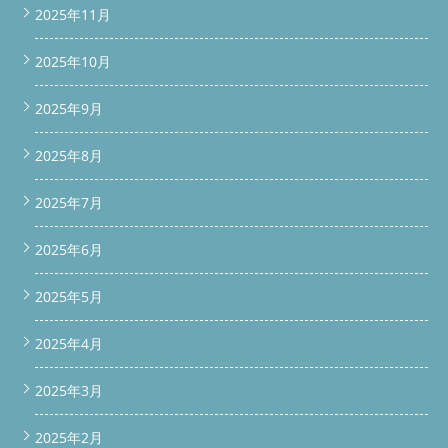
｜乾燥しない・臭うと思ったら、まずは分解点検を 乾燥機能が
2025年11月
弱くなってきた、洗濯機から臭いがする。それ、Panasonic NA-
VX900ARの内部にホコリや不具合があるサインかもしれません。
今回のように、脱水カバーの劣化やダクト詰まりが乾燥力を大き
2025年10月
く落とす原因になります。気になる症状があれば、まずは分解診
断・クリーニングで根本から解決してみませんか？ ご不明点や
2025年9月
お見積りのご希望は、電話・メール・LINEからお気軽にどう
ぞ！ 公式LINEより今すぐ申し込みをする ▶︎
公式LINEで相
談・依頼する
電話する
問い合わせ /* 上部スクロールバー
2025年8月
（スリム仕様） */ #scroll-bar { position: fixed; top: -60px; left: 0;
width: 100%; background-color: #00C73C; padding: 12px 10px;
2025年7月
/* 高さスリム */ text-align: center; z-index: 9999; box-shadow: 0
2px 8px rgba(0,0,0,0.3); transition: top 0.3s ease; } #scroll-
bar.show { top: 0; } #scroll-bar a { color: #fff; font-size: 16px;
2025年6月
font-weight: bold; text-decoration: none; display: inline-block; }
#scroll-bar a:hover { opacity: 0.9; } /* 下部固定バー */ #bottom-
2025年5月
bar { position: fixed; bottom: -60px; left: 0; width: 100%; display:
flex; text-align: center; z-index: 9999; transition: bottom 0.3s
ease; box-shadow: 0 -2px 8px rgba(0,0,0,0.3); } #bottom-
2025年4月
bar.show { bottom: 0; } #bottom-bar a { flex: 1; padding: 14px
8px; font-size: 16px; font-weight: bold; color: #fff; text-
2025年3月
decoration: none; } #bottom-bar a.phone { background-color:
#007BFF; } #bottom-bar a.contact { background-color: #FF6600;
2025年2月
} #bottom-bar a:hover { opacity: 0.9; } /* スマホ最適化 */