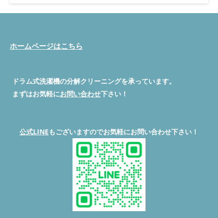
ドラム式洗濯機です。多くのご家庭で愛用されている人気モデル
ですが、使い続けるうちに「乾かない」「臭う」「フィルター掃
除しても改善しない」など、気になる症状が出ることも。 今回
は、東京都世田谷区のお客様から「乾燥不良と臭いが気になる」
とのご相談を受けた事例をご紹介します。特にこの型番で起きや
ホームページはこちら
すい「脱水カバーの不具合」も含め、分かりやすく解説します！
結論：乾燥不良の原因はダクトと脱水カバーの汚れと破損でした
今回のケースでは、乾燥がうまくいかない主な原因は以下の3つ
ドラム式洗濯機の分解クリーニングを承っています。
でした： ダクトの詰まり（ホコリの蓄積） フィルター部分に風
が通っていない 脱水カバーの劣化による動作不良 この3点をしっ
まずはお気軽に
お問い合わせ
下さい！
かりクリーニング・部品交換することで、乾燥力が元通りに復
活！さらに気になっていた臭いも解消されました。 事前診断で
不具合を特定できたので安心してスタート 今回のお客様は、弊
社ブログ記事をご覧になってホームページからご連絡くださいま
公式LINE
もございますのでお気軽にお問い合わせ下さい！
した。 お写真と症状をメールでお送りいただき、こちらで事前
にチェックしたところ、脱水カバーの不具合が疑われたため部品
のお見積りを先にご案内。 事前診断があることで、お客様にも
「当日どうなるか不安」という気持ちを減らしていただけます。
作業前の状態をチェック｜乾燥ができず臭いも発生 現地での確
認では、下記のような状態でした： 乾燥フィルターは掃除して
も風がほとんど出ていない ダクト内部に大量のホコリが詰まっ
ている ドラム槽内から湿ったような生乾き臭 脱水カバーが破損
し、うまく排水できていない状態 これでは乾燥どころか、洗濯