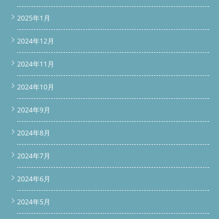
@media (max-width: 768px) { #scroll-bar { padding: 10px 8px; }
#scroll-bar a, #bottom-bar a { font-size: 14px; padding: 12px
2025年1月
6px; } } window.addEventListener('scroll', function() { const
scrollBar = document.getElementById('scroll-bar'); const
2024年12月
bottomBar = document.getElementById('bottom-bar'); // 上部
LINEバー if(window.scrollY > 100) {
scrollBar.classList.add('show'); } else {
2024年11月
scrollBar.classList.remove('show'); } // 下部バー
if(window.scrollY > 200) { bottomBar.classList.add('show'); } else
2024年10月
{ bottomBar.classList.remove('show'); } }); 続きを読む
2024年9月
2024年8月
2024年7月
2024年6月
2024年5月