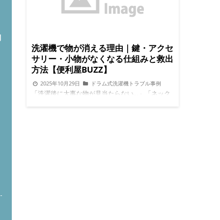
問
洗濯機で物が消える理由｜鍵・アクセ
サリー・小物がなくなる仕組みと救出
方法【便利屋BUZZ】
2025年10月29日
ドラム式洗濯機トラブル事例
「洗濯後に大事な物が見当たらない…」「ネック
レスや鍵がどこかに消えた？」実は、ドラム式洗
濯機では小物が内部に入り込み行方不明になるこ
とがあります。結論：ほとんどの場合、洗濯機内
部に残っています。 この記事では、ドラム式洗濯
機専門の便利屋BUZZが、小物紛失の原因と正し
い対処法を初心者向けに解説します。 小物紛失は
なぜ起こる？初心者向け解説 ドラム式洗濯機は遠
心力が強く、構造が複雑で隙間が多いため、ポケ
ト
ットに入れた小物が内部に吸い込まれやすくなっ
ています。 ドラムの回転で小物が入り込む 排水
経路や乾燥ダクトに落ちると表面から見えない 長
時間放置すると、絡まって取り出せなくなる つま
り、小物紛失＝**故障や乾燥不良の原因になるこ