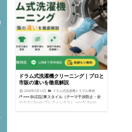
問
ドラム式洗濯機クリーニング｜プロと
市販の違いを徹底解説
2026年5月12日
ドラム式洗濯機トラブル事例
/* === BUZZ記事スタイル（テーマ干渉防止・全
クラスにbuzz-プレフィックス） === */ .buzz-
ト
wrap *{box-sizing:border-box;} .buzz-wrap{font-
family:'Hiragino Kaku Gothic ProN','Noto Sans
JP',sans-serif;font-size:15px;line-
height:1.8;color:#2d2d2d;max-
width:760px;margin:0 auto;padding:8px 0 40px;}