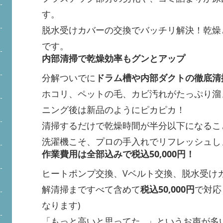
す。
脱水受けカバーの交換でバッチリ解決！乾燥
です。
内部清掃で乾燥効率もグンとアップ
分解ついでに
ドラム槽や内部ダクトの徹底清
ホコリ、ペットの毛、カビ汚れがたっぷり溜
ニング後は新品のようにピカピカ！
清掃するだけで乾燥時間が半分以下になるこ
洗濯機こそ、プロの手入れでリフレッシュし
作業費用は全部込みで税込50,000円！
ヒートポンプ交換、Vベルト交換、脱水受け
解清掃まですべて含めて
税込50,000円
で対応
なります)
「もっと高いと思ってた…」というお声が多い