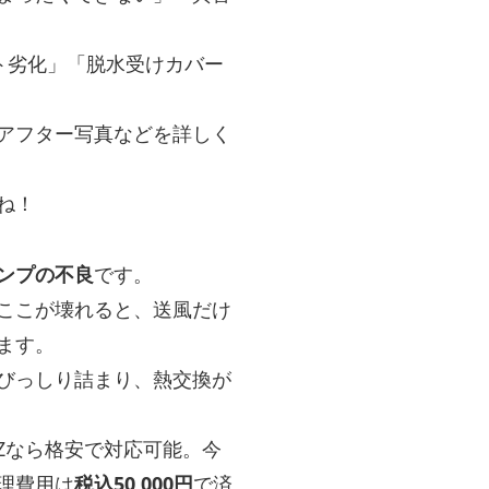
ト劣化」「脱水受けカバー
アフター写真などを詳しく
ね！
ンプの不良
です。
ここが壊れると、送風だけ
ます。
びっしり詰まり、熱交換が
Zなら格安で対応可能。今
理費用は
税込50,000円
で済