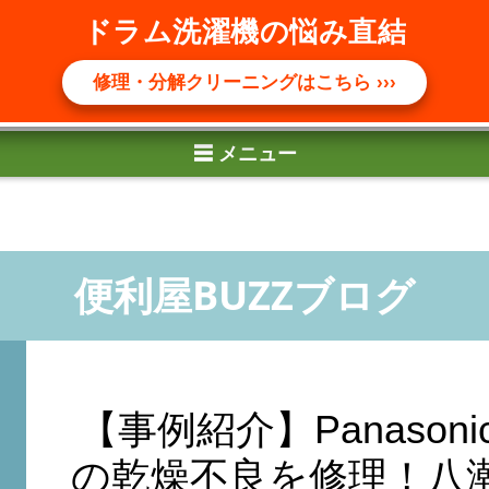
☰ メニュー
ドラム洗濯機の悩み直結
修理・分解クリーニングはこちら ›››
【事例紹介】Panasonic 
の乾燥不良を修理！八