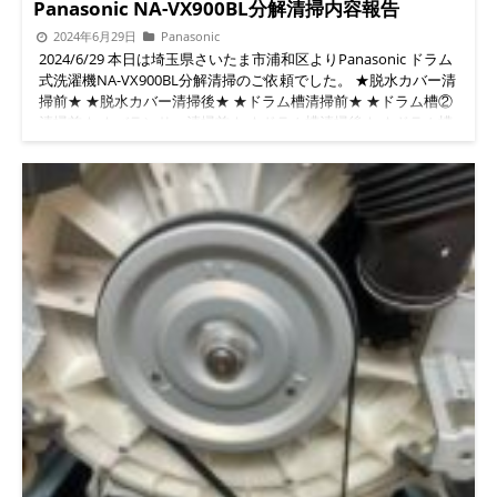
Panasonic NA-VX900BL分解清掃内容報告
2024年6月29日
Panasonic
2024/6/29 本日は埼玉県さいたま市浦和区よりPanasonic ドラム
式洗濯機NA-VX900BL分解清掃のご依頼でした。 ★脱水カバー清
掃前★ ★脱水カバー清掃後★ ★ドラム槽清掃前★ ★ドラム槽②
清掃前★ ★バランサー清掃前★ ★ドラム槽清掃後★ ★ドラム槽
②清掃後★ ★バランサー清掃後★ ◉ドラム式洗濯機でお困りの事
ありましたら公式LINEよりお問い合わせお待ちしてます。
◇◆◇◆◇◆◇◆◇◆◇◆◇◆◇◆◇◆◇◆◇ #便利屋BUZZ #ド
ラム式洗濯機分解クリーニング/修理専門店 問い合わせは公式
LINEよりお待ちしています。 公式LINE→ https://lin.ee/5fihH7O
◇◆◇◆◇◆◇◆◇◆◇◆◇◆◇◆◇◆◇◆◇ 続きを読む