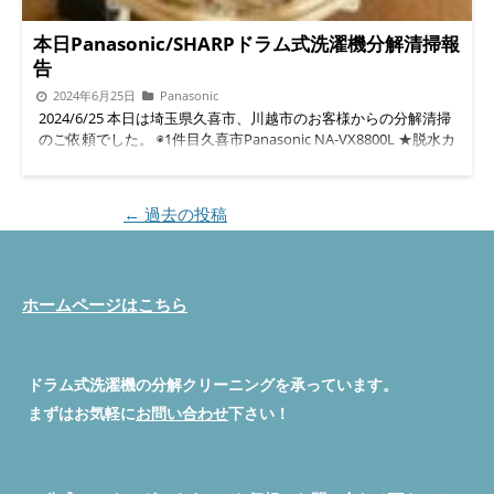
本日Panasonic/SHARPドラム式洗濯機分解清掃報
告
2024年6月25日
Panasonic
2024/6/25 本日は埼玉県久喜市、川越市のお客様からの分解清掃
のご依頼でした。 ◉1件目久喜市Panasonic NA-VX8800L ★脱水カ
バー清掃前★ ★バランサー清掃前★ ★脱水カバー清掃後★ ★バ
ランサー清掃後★ ★ドラム槽清掃前★ ★ドラム槽清掃後★ ◉2件
目川越市SHARP ES-H10E分解清掃 ★脱水カバー清掃前★ ★脱水
投稿ナビゲーション
←
過去の投稿
カバー清掃後★ ★内部汚れ量★ ◉ドラム式洗濯機でお困りの事あ
りましたら公式LINEより問い合わせしてみて下さい。
◇◆◇◆◇◆◇◆◇◆◇◆◇◆◇◆◇◆◇◆◇ #便利屋BUZZ #ド
ラム式洗濯機分解クリーニング/修理専門店 問い合わせは公式
ホームページはこちら
LINEよりお待ちしています。 公式LINE→ https://lin.ee/5fihH7O
◇◆◇◆◇◆◇◆◇◆◇◆◇◆◇◆◇◆◇◆◇ 続きを読む
ドラム式洗濯機の分解クリーニングを承っています。
まずはお気軽に
お問い合わせ
下さい！