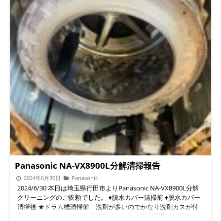
Panasonic NA-VX8900L分解清掃報告
2024年6月30日
Panasonic
2024/6/30 本日は埼玉県行田市よりPanasonic NA-VX8900L分解
クリーニングのご依頼でした。 ♦︎脱水カバー清掃前 ♦︎脱水カバー
清掃後 ★ドラム槽清掃前 洗剤が多いのでかなり洗剤カスが付
着しています。 ★ドラム槽清掃後 ◉ドラム式洗濯機でお困りでし