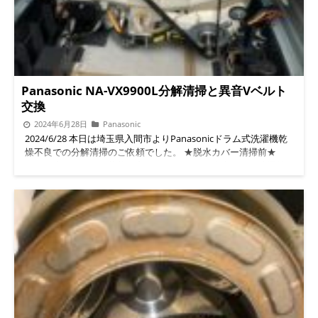
Panasonic NA-VX9900L分解清掃と異音Vベルト
交換
2024年6月28日
Panasonic
2024/6/28 本日は埼玉県入間市よりPanasonicドラム式洗濯機乾
燥不良での分解清掃のご依頼でした。 ★脱水カバー清掃前★
汚れも少なくかなり状態は良かったです。 ★脱水カバー清掃後
★ ★ドラム槽清掃前★ ★ドラム槽清掃後★ ◉運転時に異音がす
るのでVベルト交換致しました。 ★Vベルト交換前★ ★Vベルト
取り外し★ ★Vベルト伸びてる★ ★Vベルト交換★ ◉Panasonic V
ベルトは分解清掃のタイミングで交換をおすすめします。
◇◆◇◆◇◆◇◆◇◆◇◆◇◆◇◆◇◆◇◆◇ #便利屋BUZZ #ド
ラム式洗濯機分解クリーニング/修理専門店 問い合わせは公式
LINEよりお待ちしています。 公式LINE→ https://lin.ee/5fihH7O
◇◆◇◆◇◆◇◆◇◆◇◆◇◆◇◆◇◆◇◆◇ 続きを読む