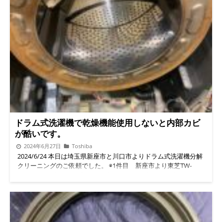
ドラム式洗濯機で乾燥機能使用しないと内部カビ
が酷いです。
2024年6月27日
Toshiba
2024/6/24 本日は埼玉県新座市と川口市よりドラム式洗濯機分解
クリーニングのご依頼でした。 ◉1件目 新座市より東芝TW-
127X8L分解清掃 ★脱水カバー清掃前★ ★脱水カバー清掃後★ ★
ドラム内部清掃前★ ★ドラム内部清掃後★ ★ドラム槽清掃前★
★ドラム槽清掃後★ ◉2件目川口市よりSHARP ES-S7D臭いと洗濯
物から汚れ出ると分解クリーニング依頼です。 ★ドラム槽清掃
前(かなり汚れがあります)★ ★ドラム槽②汚れ★ ★ドラム槽清掃
後★ ★ドラム槽②清掃後★ ★脱水カバー清掃前★ ★脱水カバー