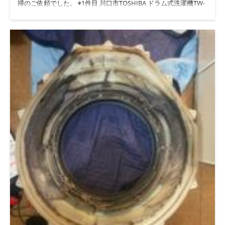
掃のご依頼でした。 ◉1件目 川口市TOSHIBA ドラム式洗濯機TW-
127XP1 ★脱水カバー清掃前★ ★脱水カバー清掃後★ ★ドラム内
部清掃前★ ★ドラム内部清掃後★ ◉2件目 川越市Panasonic NA-
VX8900分解清掃ドアパッキン交換 ★脱水カバー清掃前★ ★バラ
ンサー清掃前★ ★脱水カバー清掃後★ ★バランサー清掃後★ ★
ドラム槽清掃前★ ★ドラム槽清掃後★ ★ドアパッキン汚れて交
換前★ ★ドアパッキン黒カビ汚れ★ ★ドアパッキン交換後★ ◉
ドアパッキンの黒汚れが気になる場合には交換対応致してますの
で事前にご相談ください。
◇◆◇◆◇◆◇◆◇◆◇◆◇◆◇◆◇◆◇◆◇ #便利屋BUZZ #ド
ラム式洗濯機分解クリーニング/修理専門店 問い合わせは公式
LINEよりお待ちしています。 公式LINE→ https://lin.ee/5fihH7O
◇◆◇◆◇◆◇◆◇◆◇◆◇◆◇◆◇◆◇◆◇ 続きを読む