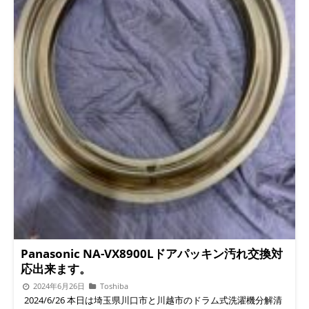
清掃後★ ★ドアパッキン交換前★ ★ドアパッキン比較★ ★ドア
パッキン交換後★ ◉本日2台共に乾燥機能を使ってなかったので
内部汚れも酷かったです。空運転で10分程乾燥機能は使った方が
いいです。 ◇◆◇◆◇◆◇◆◇◆◇◆◇◆◇◆◇◆◇◆◇ #便利
屋BUZZ #ドラム式洗濯機分解クリーニング/修理専門店 問い合わ
せは公式LINEよりお待ちしています。 公式
LINE→ https://lin.ee/5fihH7O
◇◆◇◆◇◆◇◆◇◆◇◆◇◆◇◆◇◆◇◆◇ 続きを読む
Panasonic NA-VX8900Lドアパッキン汚れ交換対
応出来ます。
2024年6月26日
Toshiba
2024/6/26 本日は埼玉県川口市と川越市のドラム式洗濯機分解清