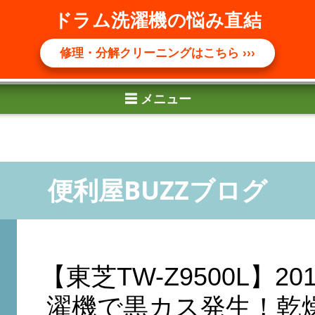
☰ メニュー
ドラム洗濯機の悩み直結
修理・分解クリーニングはこちら ›››
【東芝TW-Z9500L】2
濯機で黒カス発生！乾