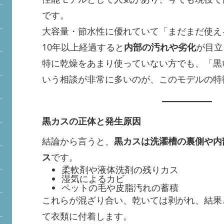
です。
大容量・節水性に優れていて「まだまだ使え
10年以上経過すると
内部の汚れや劣化
が目立
特に乾燥をあまり使っていない方でも、「黒
いう相談が非常に多いのが、このモデルの特
黒カスの正体と発生原因
結論から言うと、
黒カスは洗濯槽の裏側や内
ス
です。
柔軟剤や液体洗剤の残りカス
湿気によるカビ
ペットの毛や皮脂汚れの蓄積
これらが混ざり合い、乾いては剥がれ、結果
て衣類に付着します。