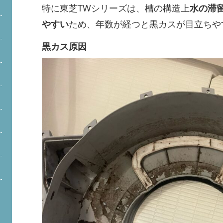
特に東芝TWシリーズは、槽の構造上
水の滞
やすい
ため、年数が経つと黒カスが目立ちや
黒カス原因