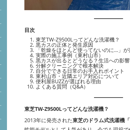
目次
東芝TW-Z9500Lってどんな洗濯機？
黒カスの正体と発生原因
「乾燥をほとんど使ってないのに…」が
実際の施工事例（東村山市）
黒カスが出るとどうなる？生活への影響
分解クリーニングで根本解決
自分でできる日常のお手入れポイント
東村山市・近隣エリア対応について
便利屋BUZZが選ばれる理由
よくある質問（Q&A）
東芝TW-Z9500Lってどんな洗濯機？
2013年に発売された
東芝のドラム式洗濯機「TW
性能モデルとして人気があり、今でも現役で