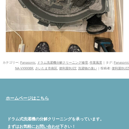
カテゴリー:
Panasonic
,
ドラム洗濯機分解クリーニング修理
,
作業風景
| タグ:
Panasonic
NA-VX900BR
,
さいたま市南区
,
便利屋BUZZ
,
洗濯物の臭い
|
投稿者:
便利屋BUZZ
ホームページはこちら
ドラム式洗濯機の分解クリーニングを承っています。
まずはお気軽に
お問い合わせ
下さい！