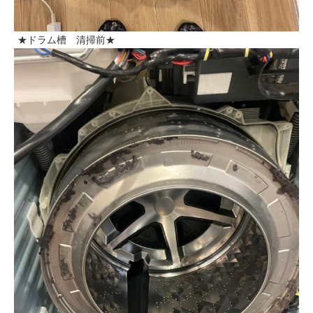
★ドラム槽 清掃前★