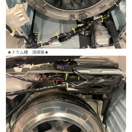
★ドラム槽 清掃後★