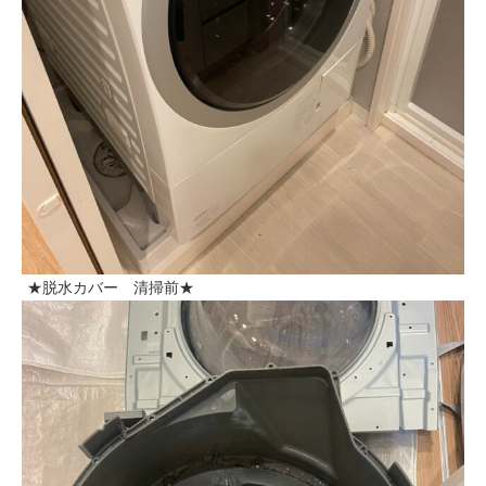
★脱水カバー 清掃前★