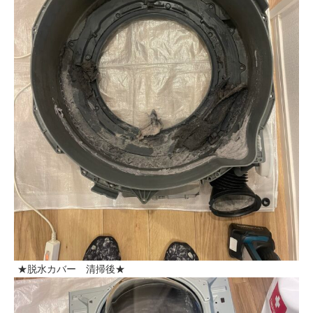
★脱水カバー 清掃後★