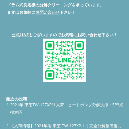
いたま市・川口市・越谷市・春日部市・上尾市など近隣エリア、
取・販売もしています ドラム洗濯機が壊れた場合、修理か買い
Q. モーターの異音を放置するとどうなりますか？ A. 悪化すると
ドラム式洗濯機の分解クリーニングを承っています。
さらに関東全域に対応している便利屋BUZZの中古ドラム式洗濯
替えかで迷う方も多いですが、BUZZ PRO LABでは中古買取・中
完全に動かなくなったり、最悪の場合は発煙・発火の危険もあり
機専門ブランドが「BUZZ PRO LAB」です。国内初のドラム洗濯
まずはお気軽に
お問い合わせ
下さい！
古販売の両方に対応しています。専用ガレージで整備済みの中古
ます。異音に気づいたら早めのご相談をおすすめします。 Q. ド
機専用ガレージ整備施設を完備し、買取から分解整備、販売まで
機だけを取り扱っているので、「安いだけの中古」とは違う安心
ラム洗濯機中古を買うのはちょっと不安です… A. BUZZ PRO LAB
を自社一貫で行っています。 専用ガレージ「BUZZ PRO LAB」外
感があります。 ドラム洗濯機の中古買取（壊れていても査定可
の中古整備済み商品は、分解洗浄・点検を済ませてから販売して
観 「経営革新計画」の承認も受けており、埼玉県知事承認のも
能） 整備済み中古の販売（分解洗浄・動作確認済み） 買い替え
いるのでご安心いただけます。 Q. 持ち込みと出張、どちらがい
と中古整備・販売を行っています。整備士は自社スクール
のご相談も無料 整備済みの販売中古機一覧は、こちらの専用ペ
公式LINE
もございますのでお気軽にお問い合わせ下さい！
いですか？ A. ガレージへの持ち込みの方が費用を抑えられま
「BUZZ アカデミー（ドラム洗濯機分解スクール）」で技術を習
ージからご覧いただけます。 ▶ 整備済み中古ドラム洗濯機の一
す。運搬が難しい場合はご自宅まで引き取りに伺います。 Q. 対
得し、ドラム洗濯機の構造だけを研究する研究施設を持っている
覧を見る リサイクルショップ感覚で気軽に見に来ていただける
応エリアを教えてください A. 埼玉県入間市を拠点に、所沢市・
のも、他のドラム洗濯機中古販売店にはない特徴です。 経営革
オンラインショップもございます。 ▶ BUZZオンラインショップ
狭山市・飯能市・青梅市などの近隣市はもちろん、関東全域（埼
新計画承認証明書（埼玉県知事承認 中古整備販売） ② 水漏れチ
はこちら 持ち込みも引き取りも、どちらも対応可能 専用ガレー
玉・東京・神奈川・千葉・群馬・栃木の一部）に対応していま
ェックの流れ 結論、水漏れの有無は「実際に水を流して背面を
ジがあるので、「ドラム洗濯機の持ち込み分解整備洗浄」をご希
す。 まとめ 試運転時の異音は、モーターかVベルトの劣化を教え
目視する」以外に確実な方法はありません。カタログスペックを
望の方はガレージまで直接お越しいただけます。もちろん、ご自
てくれるサインです。今回のNA-VX800ARのように、新品部品へ
見ても水漏れの有無はわかりませんし、外観だけでは絶対に判断
宅までの引き取りにも対応しています。 ガレージへの持ち込み
の交換で異音がゼロになるケースは少なくありません。ドラム洗
できないからです。 給水ホース・排水ホースの接続部を分解し
修理・持ち込み整備 ご自宅からの引き取り対応 関東全域対応
濯機が壊れた、中古への買い替えを検討している、という方も、
て確認 実際に注水し、背面パネルを外した状態で漏れをチェッ
（近隣エリアはもちろん、広域のご相談も歓迎） 「ドラム式洗
埼玉県入間市のBUZZ PRO LABまでお気軽にご相談ください。 ま
ク パッキン・ドラム槽の劣化具合を目視＋触診で確認 背面側を
濯機 分解 業者」「洗濯機 乾燥できない 掃除」「ドラム
ずは無料相談から、お気軽にどうぞ。 LINEで相談する 公式サイ
開けての水漏れ確認作業 中古のドラム式洗濯機は、外側からは
式 埃 詰まり 修理」といったお悩みも、まずは症状を教えて
トを見る 続きを読む
最近の投稿
絶対に水漏れがわかりません。だからこそ分解しての確認が欠か
ください。写真を送っていただくだけでも、大まかな判断が可能
2021年 東芝TW-127XP1L入荷｜ヒートポンプ分解洗浄・EP3点
せないのです。 ③ 乾燥機能のチェックの流れ 結論、乾燥はヒー
です。 料金の目安をまず知りたい方はこちら 料金表を見る サー
ターやフィルター、風路の埃詰まりが一番の落とし穴です。ここ
ビス詳細はこちら BUZZ アカデミー｜ドラム洗濯機分解スクール
検対応
が詰まっていると、どんなに高性能な機種でも仕上がりに差が出
BUZZ PRO LABは整備工場であると同時に、ドラム洗濯機分解ス
てしまいます。 乾燥フィルター・風路の分解清掃 実際に乾燥運
クール「BUZZアカデミー」としての機能も持っています。分解
【入荷情報】2021年製 東芝 TW-127XP1L｜完全分解整備後に
転を行い、時間と仕上がりを確認 ヒーターの温度上昇に異常が
の技術を学びたい方向けに、実際の機体を使った実践型のカリキ