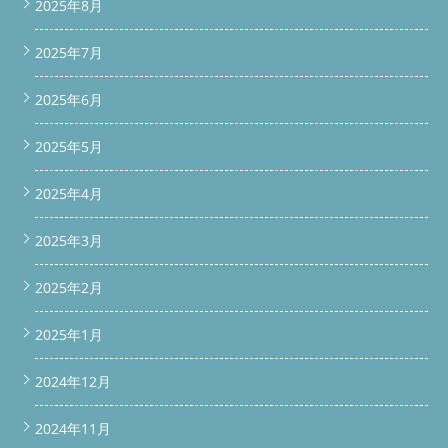
2025年8月
と専用設備を持つ業者を選ぶのがポイントです。BUZZ PRO LAB
では国内初の専用ガレージで、水漏れ・乾燥・異音の3項目を分
解のうえ確認しています。 Q. 埃の詰まりが原因で調子が悪い場
2025年7月
合、修理は可能ですか？ A. 詰まりの状態によって修理か買い替
えかをご提案しています。まずは症状をLINEでご相談くださ
2025年6月
い。写真があれば概算のご案内もスムーズです。 Q. 中古のドラ
ム洗濯機でも臭いやカビは大丈夫ですか？ A. 分解整備の段階で
ドラム内部・パッキン・風路まで洗浄しているため、購入時点で
2025年5月
の臭い・カビの原因はしっかり取り除いています。 Q. 関東全域
どこでも引き取りや持ち込みは可能ですか？ A. 埼玉県内の近隣
2025年4月
市はもちろん、関東全域に対応しています。エリアによって対応
方法が異なるため、まずはLINEでお気軽にご相談ください。 ま
とめ｜安心の中古ドラム洗濯機はBUZZ PRO LABへ 今回ご紹介し
2025年3月
たNA-VX800ARのように、BUZZ PRO LABではすべての販売機を
分解した上で「水漏れ・乾燥・異音」の3点をチェックしてから
2025年2月
お届けしています。「ドラム洗濯機中古」を検討中の方も、「ド
ラム洗濯機壊れた」とお悩みの方も、まずはお気軽にご相談くだ
さい。 写真を送るだけで概算がわかります。ガレージへの引き
2025年1月
取り・持ち込みもお気軽にどうぞ。 LINEで相談する 料金表を見
る 中古整備済みドラム洗濯機の販売もオンラインショップで行
2024年12月
っています 続きを読む
2024年11月