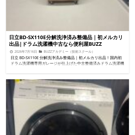
日立BD-SX110E分解洗浄済み整備品｜初メルカリ
出品|ドラム洗濯機中古なら便利屋BUZZ
2026年7月16日
BUZZアカデミー（技術スクール）
日立 BD-SX110E 分解洗浄済み整備品｜初メルカリ出品！国内初
ドラム洗濯機専用ガレージが仕上げた中古整備済みドラム洗濯機
結論からお伝えします。ドラム洗濯機中古をお探しの方に、日立
「BD-SX110E」を分解・洗浄・整備した中古整備品を、国内初の
ドラム洗濯機専用ガレージ「BUZZ PRO LAB」が初めてメルカリ
に出品しました。壊れる前に内部の埃・カビ・汚れを徹底除去済
みなので、ドラム洗濯機中古買い替えを検討している方でも安心
して選べる一台です。 日立BD-SX110E整備品とは？ 日立の人気
ドラム式洗濯機「BD-SX110E」を、当社で分解・洗浄・部品点検
まで行った中古整備品です。ドラム槽内部、脱水カバー、乾燥ダ
クトなど、通常のクリーニングでは手が届かない部分まで分解し
て汚れを除去しています。ドラム洗濯機中古整備済みだからこ
そ、購入後すぐに気持ちよく使い始められます。 選ばれる理由
は「壊れる前の整備」 ドラム洗濯機壊れたと感じてから慌てて