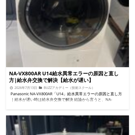
買い替えるより、埃・カビ・洗剤カスを溜め込む前に整備された
機体を選ぶ方が、結果的に長持ちします。理由は単純で、ドラム
式洗濯機は乾燥ダクトや脱水カバー周辺に埃が蓄積しやすく、そ
こが乾燥不良や臭いの主な原因になるためです。
ドラム槽・
脱水カバーの分解洗浄済み
乾燥ダクトの埃詰まりチェック済
み
動作確認・水漏れチェック済み
ドラム洗濯機中古の中
でも整備品質にこだわった一台 国内初ドラム洗濯機専用ガレー
ジ「BUZZ PRO LAB」 この整備品を仕上げたのは、国内初となる
ドラム洗濯機専用の整備ガレージ「BUZZ PRO LAB」です。ドラ
ム洗濯機の分解・洗浄・整備だけに特化した設備を備え、ドラム
洗濯機中古買取からドラム洗濯機中古販売まで一貫して対応して
います。 ▲ドラム洗濯機専用整備ガレージ「BUZZ PRO LAB」外
観 さらに当社では、ドラム洗濯機分解スクール「BUZZアカデミ
NA-VX800AR U14給水異常エラーの原因と直し
ー」も運営しており、整備技術を体系的に学べるドラム洗濯機研
方|給水弁交換で解決【給水が遅い】
究施設としても機能しています。プロの整備士が実機で技術を磨
2026年7月13日
BUZZアカデミー（技術スクール）
いているからこそ、出品する整備品の品質にも自信を持ってお届
Panasonic NA-VX800AR「U14」給水異常エラーの原因と直し方
けできます。
LINEで気軽に相談してみる 本体の状態と仕上が
｜給水が遅い時は給水弁交換で解決 結論から言うと、NA-
り ▲分解洗浄・整備済みの日立BD-SX110E本体 外装の拭き上
VX800ARで「給水が遅い」「U14エラーが出る」症状の多くは、
げ、パッキン周りの汚れ除去、内部の埃除去まで丁寧に仕上げて
給水弁(給水バルブ)の劣化が原因です。給水弁を交換すれば、ほ
います。ドラム式洗濯機 分解 業者ならではの視点で、見た目だ
とんどのケースで水量が正常に戻ります。当店(BUZZ PRO LAB/
けでなく「使ったときに乾かない」「臭いが気になる」といった
便利屋BUZZ)では給水弁交換の実績多数、関東全域の出張対応・
トラブルの芽を事前に摘んでいます。 対応エリア｜埼玉・東
ガレージへの持ち込みの両方に対応しています。 U14エラーと
京・神奈川など関東全域 当社は埼玉県入間市を拠点に、所沢
は？まずは症状を確認しよう Panasonicのドラム式洗濯機に表示
市・狭山市・飯能市・青梅市・上尾市・新座市など近隣エリアは