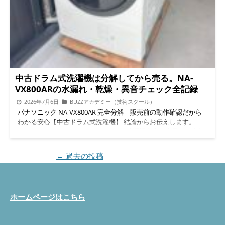
す。近隣市エリアへの出張も承っておりますので、まずはお気軽
VX800AR 型式を一台ずつ確認し記録 完全分解作業でやっている
替えか迷ったら、まずは診断だけでもご相談ください。ドラム洗
にご相談ください。 東京都全域 神奈川県 埼玉県 千葉県 関東近
こと 今回のNA-VX800ARでは、以下の工程をすべて行いました。
濯機壊れたときの選択肢は、実は2つあります。 ① 修理という選
隣市エリア 「型番」と「症状(給水が遅い/U14が出る等)」を送る
ドラム式洗濯機の分解を業者に依頼するなら、ここまでやるかど
択肢 今回のようにモーターやVベルトなど消耗部品の交換だけで
だけで、概算のお見積もりが可能です。 今すぐLINEで相談 公式
うかが仕上がりの差になります。 ドラム槽を本体から取り外
復活するケースは多く、買い替えより費用を抑えられることがほ
サイトを見る 便利屋BUZZ / BUZZ PRO LAB ドラム式洗濯機整備
し、各パーツもすべて分解 脱水カバーの徹底洗浄（臭い・カビ
とんどです。 ② 中古整備済みへの買い替えという選択肢 BUZZ
チーム 続きを読む
の温床になりやすい部分） 排水経路の徹底洗浄（詰まりや乾か
PRO LABでは、分解整備済みのドラム洗濯機中古の販売・買取も
ない原因を根本から除去） ヒートポンプ・ヒートポンプケース
行っています。ドラム洗濯機中古買い替えをお考えの方も、整備
の洗浄（乾燥できない原因対策） 水槽内部を一つひとつ手洗浄
済みモデルなら初期不良の心配が少なく安心です。持ち込み分解
中古ドラム式洗濯機は分解してから売る。NA-
背面側も見えない汚れまで清掃 乾燥できない・乾かない原因に
整備洗浄も受付中で、リサイクルショップに出す前にまずは買取
VX800ARの水漏れ・乾燥・異音チェック全記録
なりやすいヒートポンプを洗浄 ヒートポンプケース内部まで洗
査定だけでもお気軽にどうぞ。 中古整備済み一覧を見る オンラ
2026年7月6日
BUZZアカデミー（技術スクール）
浄 取り外した各パーツを個別に洗浄 なぜここまで分解するのか
インショップはこちら 埃・カビ・詰まりも見逃さない定期点検
パナソニック NA-VX800AR 完全分解｜販売前の動作確認だから
（現場の根拠） 洗濯機の「臭い」「カビ」「乾かない」という
を モーターやベルトだけでなく、内部の埃づまりも異音や乾燥
わかる安心【中古ドラム式洗濯機】 結論からお伝えします。
相談の多くは、表面のクリーニングだけでは解決しません。埃が
不良の原因になります。「洗濯機 乾燥できない 掃除」で調べて
BUZZ PRO LABでは、すべてのドラム洗濯機中古販売品を国内初
詰まった排水経路や、脱水カバーの裏側にたまった水垢が原因に
たどり着いた方も、まずはお気軽にご相談ください。「ドラム式
の専用ガレージで完全分解し、①水漏れ ②乾燥 ③運転時の異
なっているケースがほとんどだからです。BUZZ PRO LABでは実
埃 詰まり 修理」も同時対応が可能です。 「ドラム式洗濯機 分解
音、この3項目を1台ずつ手作業でチェックしてから店頭に並べて
際に数多くのドラム式洗濯機を分解してきた経験から、「見える
業者」選びで迷ったときは、実績数と専用設備の有無を基準にす
投稿ナビゲーション
←
過去の投稿
います。今回は人気機種「パナソニック NA-VX800AR」の分解整
部分だけ拭いても再発する」ことを確認しています。だからこ
るのがおすすめです。BUZZ PRO LABは月間40〜50台の分解実績
備の様子を、写真付きで実際の工程からご紹介します。 この記
そ、槽を外し、パーツごとに分解して洗浄するところまでを標準
と専用ガレージを備えています。 料金の目安とご依頼の流れ モ
事でわかること BUZZ PRO LABってどんなお店？ 水漏れチェック
工程にしています。 この工程を経た機体だけを、整備済み中古
ーター交換・Vベルト交換の費用は機種や部品の状態によって変
の流れ 乾燥機能のチェックの流れ 運転時の異音チェック 「ドラ
としてご案内しています。中古のドラム洗濯機に買い替えを検討
わるため、まずは無料診断で正確なお見積りをお出しします。
ホームページはこちら
ム洗濯機壊れた…」買い替えのサイン 分解するからこそわかる、
している方にとって、購入前にどこまで整備されているかは重要
LINEまたはお電話で症状をご連絡 出張診断、またはガレージへ
中古でも安心な理由 引き取り・持ち込み、どちらも対応 よくあ
な判断材料になるはずです。 「うちの洗濯機、直るか見てほし
持ち込み お見積りのご提示 作業（最短即日〜数日） 試運転で最
る質問 ① BUZZ PRO LABってどんなお店？ 埼玉県を拠点に、さ
い」だけでもOKです LINEで無料相談する 中古ドラム洗濯機の買
終確認しお引き渡し 詳しい料金表を見る よくある質問（Q&A）