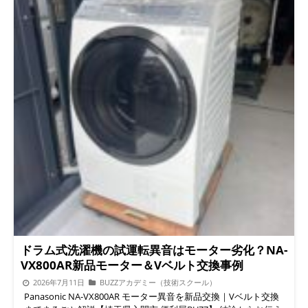
される「U14」は、給水異常(給水に時間がかかりすぎている)こ
もちろん、関東全域（埼玉県・東京都・神奈川県・千葉県一部地
とを知らせるエラーコードです。「給水が遅い」「途中で止ま
域・群馬県一部地域・栃木県一部地域）で対応しています。ドラ
る」「洗剤が流れきらない」といった症状とセットで出ることが
ム洗濯機持ち込み修理やドラム洗濯機持ち込み分解整備洗浄のご
ほとんどです。 電源を入れ直しても、また同じタイミングでU14
相談も承っています。 持ち込み・引き取りどちらもOK 専用ガレ
が出る 給水音は聞こえるのに、水位がなかなか上がらない 洗剤
ージ「BUZZ PRO LAB」があるため、ドラム洗濯機持ち込みでの
ケースの中に水が溜まったまま流れていかない この3つに当ては
整備依頼はもちろん、ご自宅までの引き取りにも対応可能です。
まる場合、蛇口や水道側ではなく洗濯機本体の給水弁に原因があ
「洗濯機の埃が気になる」「掃除しても乾かない」「カビっぽい
るサインです。 給水が遅くなる本当の原因 結論として、給水が
臭いがする」といったご相談は、リサイクルショップに持ち込む
遅くなる原因のほとんどは以下のいずれかです。 給水弁内部の
前にぜひ一度お問い合わせください。 サービス内容や料金の詳
ゴムパッキン・ダイヤフラムの劣化(経年劣化でしっかり開閉で
細は、下記の料金ページからご確認いただけます。
料金表を
きなくなる) 給水弁のフィルター部分に溜まった水道水中の砂・
チェックする 中古ドラム洗濯機の買取・販売もおまかせくださ
サビ・異物によるつまり 給水弁を開閉させる電磁コイルの弱ま
い BUZZ PRO LABでは、ドラム洗濯機中古買取からドラム洗濯機
りによる開き不足 現場での経験上、フィルターの掃除だけで一
中古販売までワンストップで対応しています。今回のBD-SX110E
時的に改善しても、数週間~数ヶ月で再発するケースがほとんど
のように、洗濯機 乾燥できない 掃除でお困りだった機体も、分
です。これは内部のゴム部品自体が経年で硬化・劣化しているた
解整備によって「ドラム式 埃 詰まり 修理」まで含めて再生し、
めで、根本的な対処は給水弁ユニットごとの交換になります。
必要とする方へお届けしています。他の整備済みドラム洗濯機の
給水弁交換の作業内容(実際の作業写真つき) 1. ガレージでの受け
一覧は、下記の販売ページからご覧いただけます。 ▶ 整備済み
入れ・本体確認 国内初、ドラム式洗濯機専用ガレージ「BUZZ
ドラム洗濯機の販売ページを見る ▶ 公式ショップ（BASE）はこ
PRO LAB」 当店はドラム式洗濯機専用の整備ガレージを完備。
ちら よくある質問（Q&A） Q. ドラム洗濯機中古は本当に安心し
ドラム式洗濯機の試運転異音はモーター劣化？NA-
出張修理はもちろん、ご自身でのガレージ持ち込みも大歓迎で
て使えますか？ A. 分解洗浄・整備済みであれば安心度は高いで
VX800AR新品モーター＆Vベルト交換事例
す。 今回入庫したNA-VX800AR本体 2. 給水弁の取り外し 給水異
す。当社は分解して内部の埃・カビ・汚れを目視確認したうえで
2026年7月11日
BUZZアカデミー（技術スクール）
常の原因となっていた給水弁 本体裏面から給水弁ユニットを取
整備しているので、外側から見えない部分まで状態を把握できて
Panasonic NA-VX800AR モーター異音を新品交換｜Vベルト交換
り外し 3. 新品給水弁への交換 左が新品、右が劣化していた不具
います。 Q. ドラム洗濯機中古買い替えのタイミングはいつがい