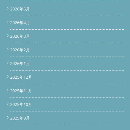
との弱点も日々研究しています。国内初のドラム洗濯機専用ガレ
2026年5月
ージという設備面と、経営革新計画承認という制度面、両方の裏
付けがあるからこそ、自信を持ってドラム洗濯機中古整備済みと
してお届けできます。 また「ドラム洗濯機 埃」「ドラム洗濯機
2026年4月
カビ」といったお悩みの原因になる内部の汚れも、分解洗浄の段
階でしっかり除去しています。「洗濯機 乾燥できない 掃除」を
2026年3月
自分で行うには限界がありますが、分解整備ならその限界を超え
たクリーニングが可能です。 ⑦ 引き取り・持ち込み、どちらも
対応しています 結論、お客様のご都合に合わせてドラム洗濯機
2026年2月
持ち込みでも、ご自宅までの引き取りでも、どちらでも対応可能
です。 「ドラム洗濯機持ち込み修理」をご希望の方はガレージ
2026年1月
へ直接お越しください 「ドラム洗濯機 持ち込み分解整備洗
浄」のみのご依頼も歓迎です 買取・下取りも同時にご相談いた
2025年12月
だけます（リサイクルショップとしての査定も可能） 整備済み
の中古ドラム洗濯機の販売は、公式ショップやワードプレス販売
ページからご確認いただけます。
オンラインでのご購入はこ
2025年11月
ちら：BUZZ PRO LAB SHOP
現在の在庫一覧はこちら：中古
ドラム洗濯機 在庫リスト
料金の目安はこちら：料金表ページ
2025年10月
⑧ よくある質問（Q&A） Q. ドラム洗濯機の埃が気になります。
分解整備でどこまできれいになりますか？ A. 乾燥フィルターの
奥にある風路部分まで分解して清掃するため、通常のお手入れで
2025年9月
は届かない場所の埃もしっかり除去できます。 Q. ドラム式洗濯
機の分解を頼める業者はどこで探せばいいですか？ A. 分解実績