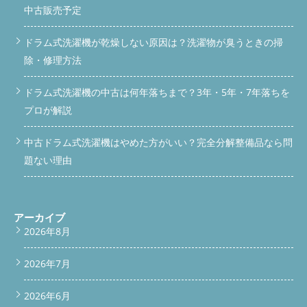
ないか確認 分解整備後のNA-VX800AR本体 「ドラム式洗濯機 分
ュラムを提供しており、これから独立を目指す方の研究施設とし
中古販売予定
解 業者」に依頼する一番のメリットは、この見えない部分の埃
ても利用されています。 現場で得た知見をそのままスクール運
を根こそぎ除去できることです。表面のフィルター掃除だけで
営に還元しているので、教えている内容がすべて実務ベースとい
ドラム式洗濯機が乾燥しない原因は？洗濯物が臭うときの掃
は、風路の奥に溜まった埃までは取り切れません。 ④ 運転時の
うのも特徴です。 よくある質問 Q. ドラム洗濯機が壊れたのです
異音チェック 結論、異音はベアリングやモーターなど内部部品
除・修理方法
が、修理と買い替えどちらがいいですか？ 症状によります。ま
の劣化サインであることが多く、稼働させてみないと絶対にわか
ずは無料でご相談いただければ、分解整備で直るのか、買い替え
りません。 洗い・すすぎ・脱水それぞれの運転音を確認 型式・
たほうが良いのか、正直にお伝えします。 Q. 対応エリアはどこ
ドラム式洗濯機の中古は何年落ちまで？3年・5年・7年落ちを
製造年から想定される消耗部品もあわせてチェック 異音が確認
までですか？ 専用ガレージのある拠点周辺はもちろん、関東全
プロが解説
された場合は該当機種を仕入れの段階で除外 型式ラベルで年
域まで幅広く対応しています。エリア外でもまずはお問い合わせ
式・仕様を確認 操作盤の動作もすべてチェック ⑤「ドラム洗濯
ください。 Q. 中古で購入した場合、保証はありますか？ 専用ガ
機壊れた…」そう感じたら買い替えのサインかも 結論、以下のサ
レージで分解整備・動作確認を行った機体のみを販売しているた
中古ドラム式洗濯機はやめた方がいい？完全分解整備品なら問
インが出ていたら、修理よりドラム洗濯機中古買い替えを検討し
め、購入後のご不安な点にも対応しています。詳しくはお問い合
題ない理由
たほうが結果的にお得なケースが多いです。 洗濯のたびに床が
わせください。 Q. 持ち込みたいのですが、予約は必要ですか？
濡れている（水漏れ） 乾燥に何時間もかかる・仕上がりがゴワ
はい、スムーズにご案内するため、LINEまたはお電話で事前に
ゴワする 脱水時にガラガラ、キーキーという異音がする 購入か
ご連絡ください。 まとめ ドラム洗濯機は「壊れたから買い替
ら10年以上経過している まずは無料相談から。写真を送ってい
え」と決めつける前に、専用ガレージでの分解整備という選択肢
ただくだけで概算のご案内も可能です。ガレージへの引き取り・
アーカイブ
があります。BUZZ PRO LABでは槽の取り外しから排水経路の洗
持ち込みどちらも対応しています。 LINEで無料相談する サービ
浄まで、見えない部分まで徹底して対応しています。中古の購
2026年8月
ス詳細を見る ⑥ 分解するからこそわかる、中古でも安心な理由
入・売却・持ち込み修理まで、まずはお気軽にご相談ください。
結論、BUZZ PRO LABの整備は「見える部分だけ」ではなく「完
まずは無料相談から LINEで相談する 公式サイトを見る 続きを読
2026年7月
全分解」が基本方針です。理由は、ドラム式洗濯機の不具合の多
む
くが内部の見えない場所で起きているからです。 実績と技術の
裏付け 自社スクール「BUZZ アカデミー」でドラム洗濯機の分解
2026年6月
技術を体系的に学んだ整備士が対応し、専用の研究施設で機種ご