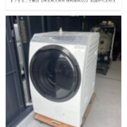
までまるごと解説【埼玉県入間市 便利屋BUZZ】 結論からお伝え
合品。内部ゴムの硬化がひと目で分かります 4. 給水テストで正
いですか？ A. 「乾かない」「臭いが取れない」と感じ始めた頃
します。ドラム式洗濯機の試運転時に聞こえる異音は、ほとんど
常動作を確認 洗剤ケースからスムーズに給水されることを確認
が目安です。悪化する前の整備品への買い替えなら、無駄な出費
の場合「モーター」か「Vベルト」の劣化が原因です。今回は
して作業完了 交換後は必ず洗剤ケースからの給水テストを行
を抑えられます。 Q. 持ち込みと引き取り、どちらが安いです
Panasonic NA-VX800ARを新品モーターとVベルトに交換し、異
い、U14エラーが再表示されないことを確認してから納品してい
か？ A. 一般的には持ち込みの方がお安くなる傾向があります。
音を完全に解消した現場の様子を、埼玉県入間市のドラム式洗濯
ます。 「うちの洗濯機もU14かも…」と思ったら、写真1枚送る
詳細は料金ページでご確認ください。 Q. 対応エリア外でも相談
機専用ガレージ「BUZZ PRO LAB」からご紹介します。 目次 試運
だけでOK。まずはLINEで気軽に症状を教えてください。 LINEで
できますか？ A. 関東全域で伺える範囲は柔軟に対応しています
転時異音とは？ドラム洗濯機が出すSOSサイン 【現場報告】NA-
無料相談する 便利屋BUZZ 公式サイト 自分で修理できる？業者に
ので、まずはLINEやお電話でお気軽にご相談ください。 まとめ
VX800AR モーター異音→新品交換で完全解決 なぜBUZZ PRO
依頼すべきタイミング 結論として、給水弁交換は水道と直結す
ドラム洗濯機中古をお探しなら、分解洗浄・整備済みの日立BD-
LABなのか？国内初のドラム式洗濯機専用ガレージ ドラム洗濯機
る部品のため、パッキンの向きや締め付けを誤ると水漏れにつな
SX110Eをぜひチェックしてみてください。国内初のドラム洗濯
中古で悩んでいませんか？壊れた・買い替え・買取まで一括サポ
がります。ご自身で作業される場合は、必ず止水栓を閉めた状態
機専用ガレージ「BUZZ PRO LAB」が仕上げた一台です。ドラム
ート 埃・カビ・詰まりも見逃さない定期点検を 料金の目安とご
で行い、不安がある場合は無理をせず業者に相談するのがおすす
洗濯機中古買取・中古販売・持ち込み分解整備洗浄まで、埼玉・
依頼の流れ よくある質問（Q&A） まとめ 試運転時異音とは？ド
めです。 分解経験がない → 業者依頼が安全 賃貸住宅で水漏れリ
東京・神奈川をはじめ関東全域で対応しています。
LINEで問
ラム洗濯機が出すSOSサイン 試運転で聞こえる「ガリガリ」「キ
スクを避けたい → 業者依頼が安心 部品だけ知りたい/DIYしたい
い合わせる 便利屋BUZZ／BUZZ PRO LAB（埼玉県入間市）｜所
ュルキュル」「ゴトゴト」といった音は、部品の寿命が近いこと
→ 型番確認からご相談ください ドラム式洗濯機中古のご相談も
沢市・狭山市・飯能市・青梅市など近隣エリア対応｜関東全域出
を教えてくれるサインです。放置すると水漏れや、最悪の場合は
承っています 私たちBUZZ PRO LABは、修理だけでなくドラム式
張可 続きを読む
発煙・発火につながることもあるため、早めの点検をおすすめし
洗濯機中古の買取・販売・整備もワンストップで行っています。
ます。 ガリガリ・ギーギー音 → モーターやベアリングの摩耗 キ
ドラム式洗濯機中古買取：壊れた・使わなくなった機種も査定可
ュルキュル・キーキー音 → Vベルトの伸び・劣化 ゴトゴト・ガ
能 ドラム式洗濯機中古販売：整備済みのドラム式洗濯機中古整
タガタ音 → 内部部品のゆるみ、埃づまり BUZZ PRO LABでは月
備済み本体を販売 ドラム式洗濯機分解スクール／研究施設：
間40〜50台のドラム式洗濯機を分解整備しており、現場データ
BUZZアカデミーとして分解・整備のノウハウを共有 ドラム式洗
上も異音トラブルの9割以上がモーターかVベルトに起因してい
濯機持ち込み分解整備洗浄：ガレージへの持ち込みで分解洗浄も
ます。まずは異音の種類を聞き分けることが、正しい修理への第
対応 「ドラム式洗濯機壊れた」「そろそろドラム式洗濯機中古
一歩です。 【現場報告】NA-VX800AR モーター異音→新品交換
買い替えを考えている」という方は、リサイクルショップに出す
で完全解決 結論から言うと、今回のPanasonic NA-VX800ARはモ
前に一度ご相談ください。整備済みの中古品への買い替えなら、