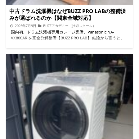
ーター交換とVベルト交換の2点で異音がゼロになりました。作
コストを抑えつつ安心して使える1台が見つかります。 整備済み
業の流れを写真付きでご紹介します。 国内初のドラム式洗濯機
中古在庫は特設ページでもご覧いただけます。
中古ドラム式
中古ドラム洗濯機はなぜBUZZ PRO LABの整備済
専用整備ガレージ「BUZZ PRO LAB」 試運転で異音を確認 実際に
洗濯機 在庫一覧はこちら
BUZZオンラインショップ(BASE)は
みが選ばれるのか【関東全域対応】
動かして音の種類とタイミングを特定します。 モーターを取り
こちら 修理・買取・中古購入、どれが自分に合うか迷う方はこ
2026年7月9日
BUZZアカデミー（技術スクール）
外して点検 内部を開けて劣化状況を目視でチェックします。 新
ちら。料金の目安を先にチェックできます。 料金表を見る LINE
国内初、ドラム洗濯機専用ガレージ完備。Panasonic NA-
品モーターと不具合モーターを比較 摩耗の差は一目瞭然。ここ
で相談する よくある質問(Q&A) Q. U14エラーが出たら、まず何
VX800AR を完全分解整備【BUZZ PRO LAB】 結論から言うと、
で交換方針を確定します。 Vベルトも同時に新品交換 モーターだ
をすればいいですか？ A. 蛇口(水栓)がしっかり開いているか確認
ドラム洗濯機は「壊れた」「臭い」「乾かない」と感じたら、買
け交換してもベルトが伸びていれば異音は再発するため、セット
してください。それでも改善しない場合は、給水弁の劣化・つま
い替える前に分解整備で復活できることがあります。 BUZZ PRO
での交換をおすすめしています。 最終試運転で無音を確認して
りの可能性が高いため、無理に運転を続けず点検をおすすめしま
LABでは国内初となるドラム洗濯機専用ガレージを完備し、ドラ
作業完了 交換後は再度試運転を行い、異音が完全に消えたこと
す。 Q. 給水弁の部品代・交換費用はどれくらいですか？ A. 機種
ム槽を外して各パーツをすべて分解、脱水カバーや排水経路まで
を確認してからお引き渡しします。 「うちの洗濯機からも音が
や状態によって異なりますので、写真とエラーコードを送ってい
徹底洗浄したうえで、整備済み中古として販売・買取を行ってい
する…」と思ったら、まずは無料相談から。 LINEで無料相談す
ただければ概算をお伝えできます。まずはLINEでお気軽にご相
ます。 BUZZ PRO LAB 専用ガレージ外観 ドラム洗濯機専用ガレ
る なぜBUZZ PRO LABなのか？国内初のドラム式洗濯機専用ガレ
談ください。 Q. ドラム式洗濯機の埃づまりやカビ、臭いも一緒
ージ「BUZZ PRO LAB」とは？ ひとことで言うと、ドラム洗濯機
ージ モーター交換もVベルト交換も、専用工具と正規部品が揃っ
に見てもらえますか？ A. はい。給水系統だけでなく、乾燥フィ
だけを専門に分解・整備するための研究施設です。一般的な家電
た環境だからこそ確実に、そして安全に行えます。BUZZ PRO
ルターの埃づまり、庫内のカビ・臭いの原因になりやすい箇所も
修理と違い、ドラム槽そのものを本体から取り外し、内部の見え
LABは、ドラム式洗濯機の分解・整備に特化した国内初のガレー
あわせて点検可能です。ドラム式洗濯機の分解業者ならではの視
ない部分まですべて確認・洗浄できる環境を整えています。 国
ジです。施設内には技術者育成のための「BUZZアカデミー（ド
点で、内部までしっかり確認します。 Q. 出張だけでなく、ガレ
内初のドラム洗濯機専用ガレージ整備完備 持ち込み・引き取り
ラム式洗濯機分解スクール）」と研究施設も併設し、日々技術力
ージへの持ち込みもできますか？ A. 可能です。国内初のドラム
どちらにも対応 整備の様子はすべて写真で記録・お客様へ共有
をアップデートしています。 専用ガレージへの持ち込み整備、
式洗濯機専用ガレージを完備しているため、引き取り・お客様に
「ドラム洗濯機 埃」「ドラム洗濯機 カビ」「ドラム洗濯機
ご自宅までの引き取り整備どちらも対応 埼玉県入間市を拠点
よるガレージ持ち込みのどちらにも対応しています。 対応エリ
臭い」で検索してこのページにたどり着いた方も多いと思います
に、所沢市・狭山市・飯能市・青梅市など近隣市エリアも対応
ア(関東全域対応) 便利屋BUZZ／BUZZ PRO LABは、ガレージ周辺
が、実はその原因の多くは、外からは見えないドラム槽の裏側や
関東全域（埼玉・東京・神奈川・千葉・群馬・栃木の一部）出張
エリアはもちろん、関東全域(東京都・神奈川県・埼玉県・千葉
排水経路に隠れています。だからこそ、分解しないと本当の意味
可能 サービス内容を詳しく見る ドラム洗濯機中古で悩んでいま
県など)のドラム式洗濯機修理・中古買取販売に対応していま
での洗浄はできないんです。 今回整備した本体：Panasonic NA-
せんか？壊れた・買い替え・買取まで一括サポート 修理か買い