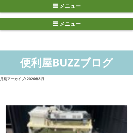
☰ メニュー
月別アーカイブ:
2026年5月