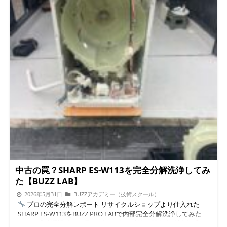
中古の罠？SHARP ES-W113を完全分解洗浄してみ
た【BUZZ LAB】
2026年5月31日
BUZZアカデミー（技術スクール）
プロの完全分解レポート リサイクルショップより仕入れた
SHARP ES-W113をBUZZ PRO LABで内部完全分解洗浄してみた
ドラム式洗濯機 中古買取・販売・分解洗浄｜関東全域対応
こ