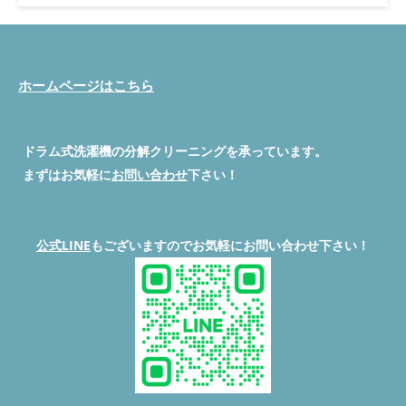
雑巾の臭いがするので、乾燥機が使えないで困っていると旦那さ
んよりご相談を受けて、予約から4日後に日程調整が出来ました
ので訪問して作業致しました。 埼玉県入間市ドラム式洗濯機分
解クリーニング/洗濯機修理専門店便利屋BUZZです。ドラム式洗
濯機でお困りの事ありましたら、関東全域で対応致しますのでお
ホームページはこちら
気軽にお問合せ下さい。 ◉脱水カバー清掃前の汚れの状態になり
ます。 ・日立ドラム式洗濯機の臭いの問題は、風アイロンで熱
風を排水口に逃す事で、カバーの汚れ、ホース類汚れ、(雑菌が
繁殖)する事で乾燥時に衣類に臭いが付いています。 ◉脱水カバー
ドラム式洗濯機の分解クリーニングを承っています。
清掃後の状態になります。 ・脱水カバーは分解清掃をしない
まずはお気軽に
お問い合わせ
下さい！
と、ドラム槽クリーナーでは汚れを取る事は出来ないので、定期
的(2〜3年)に専門業者での分解清掃が必要にはなります。 ◉ドラ
ム槽清掃前の汚れ状態になります。 ・ドラム槽に繊維とカビ汚
れが混ざった状態で、付着していました。この汚れ状態で洗濯機
公式LINE
もございますのでお気軽にお問い合わせ下さい！
を使用すると洗濯物に臭いが付く原因になってしまいます。 ◉ド
ラム槽清掃前汚れ(臭いの原因) ・ヘドロ、繊維汚れが全体的に付
着しています。 ◉ドラム槽清掃後状態になります。 ・汚れが原因
で洗濯機が不具合を起こす恐れもありますので定期的(2〜3年)に
専門業者の分解清掃が必要になります。 ◉ドラム槽清掃後 ・汚れ
も落ちてドラム槽はピカピカになりました。この状態で洗濯使用
すると、衣類に臭いが付く事は改善されます。 日立ドラム式洗
濯機の1番困ってる内容が『臭いに』なりますので、臭いが気に
なってきましたら、便利屋BUZZのドラム式洗濯機分解清掃をお