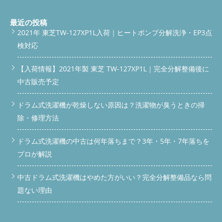
すすめします。 今回の内部汚れは、日立ドラム洗濯機にして
は、汚れの状態が多くお客様からビフォー&アフターの状態に満
足されて、こちらも分解清掃作業して良かったと思いました。
最近の投稿
★今回の料金は分解清掃費27.000円 作業時間3Hで無事終了致し
2021年 東芝TW-127XP1L入荷｜ヒートポンプ分解洗浄・EP3点
ました。 日立ドラム式洗濯機をご使用のお客様で、乾燥不良、
検対応
臭いで困っていましたら、是非便利屋BUZZに作業にお任せ下さ
い。お客様のお困り事を解決させますのでお気軽に問い合わせ下
さい。 ◇◆◇◆◇◆◇◆◇◆◇◆◇◆◇◆◇◆◇◆◇ #ドラム式
【入荷情報】2021年製 東芝 TW-127XP1L｜完全分解整備後に
洗濯機分解職人 便利屋BUZZ #ドラム式洗濯機分解クリーニング/
中古販売予定
修理専門店 #便利屋BUZZ 公式LINEよりお問い合わせ
◇◆◇◆◇◆◇◆◇◆◇◆◇◆◇◆◇◆◇◆◇ ホームページは
こちら ◇◆◇◆◇◆◇◆◇◆◇◆◇◆◇◆◇◆◇◆◇ #便利屋
ドラム式洗濯機が乾燥しない原因は？洗濯物が臭うときの掃
BUZZ #ドラム式洗濯機分解清掃 #ドラム式洗濯機完全分解洗浄 #
除・修理方法
ドラム式洗濯機修理 #埼玉県ドラム式洗濯機分解クリーニング #
東京都ドラム式洗濯機分解クリーニング #神奈川県ドラム式洗濯
ドラム式洗濯機の中古は何年落ちまで？3年・5年・7年落ちを
機分解クリーニング #群馬県ドラム式洗濯機分解クリーニング #
関東全域ドラム式洗濯機分解清掃対応可能 #さいたま市#川越市#
プロが解説
所沢市#熊谷市#川口市#越谷市#春日部市#上尾市#ふじみ野市#
入間市#鶴ヶ島市#秩父市#飯能市#さいたま市岩槻区#さいたま市
中古ドラム式洗濯機はやめた方がいい？完全分解整備品なら問
南区#さいたま市西区#さいたま市北区#さいたま市大宮区#さい
たま市桜区#さいたま市浦和区#日高市#深谷市#熊谷市#行田市#
題ない理由
幸手市#朝霞市#和光市#新座市#久喜市#鴻巣市#草加市#東松山
市 ◇◆◇◆◇◆◇◆◇◆◇◆◇◆◇◆◇◆◇◆◇ 続きを読む