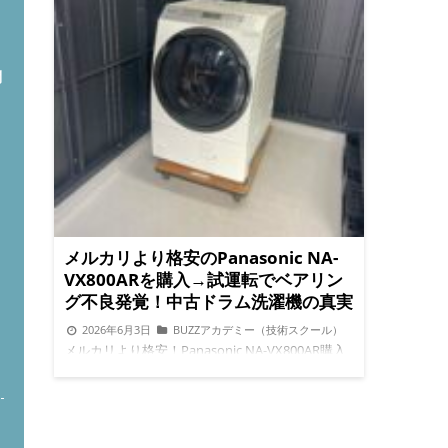
問
メルカリより格安のPanasonic NA-
VX800ARを購入→試運転でベアリン
グ不良発覚！中古ドラム洗濯機の真実
2026年6月3日
BUZZアカデミー（技術スクール）
ト
メルカリより格安！Panasonic NA-VX800AR購入→ベアリング不良発覚！BUZZ PRO LABで試運転レポート /* ─── 変数 ─── */ :root { --cream: #faf8f4; --sand: #e8e0d0; --bark: #7c6a52; --forest: #3a5a40; --sky: #4a90a4; --line-green: #06c755; --cta-orange: #e8650a; --cta-orange-hover: #c9550a; --text: #2e2a25; --muted: #7a736a; --white: #ffffff; --radius: 12px; --shadow: 0 4px 20px rgba(0,0,0,0.08); } * { box-sizing: border-box; margin: 0; padding: 0; } body { font-family: 'Hiragino Kaku Gothic ProN', 'Noto Sans JP', sans-serif; background: var(--cream); color: var(--text); font-size: 15px; line-height: 1.75; } .article-wrap { max-width: 780px; margin: 0 auto; padding: 24px 18px 60px; } /* ─── タイトル ─── */ .article-eyebrow { display: inline-block; background: var(--forest); color: var(--white); font-size: 11px; font-weight: 700; letter-spacing: .12em; padding: 4px 12px; border-radius: 4px; margin-bottom: 14px; text-transform: uppercase; } h1 { font-size: clamp(18px, 4vw, 24px); font-weight: 800; line-height: 1.45; color: var(--text); margin-bottom: 18px; border-left: 5px solid var(--forest); padding-left: 14px; } .meta-bar { display: flex; gap: 16px; font-size: 12px; color: var(--muted); margin-bottom: 30px; flex-wrap: wrap; align-items: center; } .meta-bar span { display: flex; align-items: center; gap: 4px; } /* ─── リードボックス（アンサーファースト） ─── */ .lead-box { background: #fff; border: 2px solid var(--forest); border-radius: var(--radius); padding: 20px 22px; margin-bottom: 36px; box-shadow: var(--shadow); } .lead-box .lead-label { font-size: 11px; font-weight: 700; color: var(--forest); letter-spacing: .1em; margin-bottom: 8px; text-transform: uppercase; } .lead-box p { font-size: 15px; line-height: 1.75; } .lead-box strong { color: var(--forest); } /* ─── 目次 ─── */ .toc { background: var(--sand); border-radius: var(--radius); padding: 20px 22px; margin-bottom: 36px; } .toc-title { font-size: 13px; font-weight: 800; color: var(--bark); letter-spacing: .08em; margin-bottom: 12px; text-transform: uppercase; } .toc ol { padding-left: 18px; } .toc li { font-size: 13px; margin-bottom: 6px; line-height: 1.5; } .toc a { color: var(--forest); text-decoration: none; } .toc a:hover { text-decoration: underline; } /* ─── 写真 ─── */ .photo-block { margin: 28px 0; } .photo-block img { width: 100%; border-radius: var(--radius); box-shadow: var(--shadow); display: block; } .photo-caption { font-size: 12px; color: var(--muted); margin-top: 8px; text-align: center; } .photo-grid { display: grid; grid-template-columns: 1fr 1fr; gap: 14px; margin: 28px 0; } .photo-grid img { width: 100%; border-radius: 10px; box-shadow: var(--shadow); display: block; } .photo-grid .cap { font-size: 11px; color: var(--muted); margin-top: 5px; text-align: center; } /* ─── H2 見出し ─── */ .article-wrap h2 { font-size: 18px !important; font-weight: 800 !important; color: #ffffff !important; background: #3a5a40 !important; padding: 16px 20px !important; border-radius: 8px !important; margin: 48px 0 22px !important; line-height: 1.5 !important; letter-spacing: .02em !important; border: none !important; border-left: none !important; } /* ─── H3 見出し ─── */ .article-wrap h3 { font-size: 16px !important; font-weight: 700 !important; color: #3a5a40 !important; border: none !important; border-bottom: 2px solid #e8e0d0 !important; padding: 0 0 8px 0 !important; margin: 32px 0 16px !important; line-height: 1.5 !important; background: none !important; } /* ─── 本文 ─── */ .article-wrap p { font-size: 16px !important; line-height: 1.85 !important; margin-bottom: 18px !important; } .article-wrap ul, .article-wrap ol { padding-left: 22px !important; margin-bottom: 18px !important; } .article-wrap li { font-size: 16px !important; line-height: 1.85 !important; margin-bottom: 10px !important; } .article-wrap strong { font-weight: 700 !important; color: #2e2a25 !important; } .article-wrap em { color: #7c6a52 !important; font-style: normal !important; font-weight: 600 !important; } /* ─── 警告ボックス ─── */ .warn-box { background: #fff8f0; border-left: 4px solid var(--cta-orange); border-radius: 0 var(--radius) var(--radius) 0; padding: 16px 18px; margin: 24px 0; font-size: 14px; line-height: 1.75; } .warn-box .warn-label { font-weight: 800; color: var(--cta-orange); margin-bottom: 6px; font-size: 13px; letter-spacing: .05em; } /* ─── ポイントカード ─── */ .point-card { background: var(--white); border: 1px solid var(--sand); border-radius: var(--radius); padding: 18px 20px; margin: 24px 0; box-shadow: var(--shadow); } .point-card .point-title { font-size: 13px; font-weight: 800; color: var(--forest); margin-bottom: 10px; letter-spacing: .08em; text-transform: uppercase; } /* ─── 仕切り線 ─── */ hr { border: none; border-top: 2px solid var(--sand); margin: 40px 0; } /* ─── CTA ─── */ .cta-section { background: linear-gradient(135deg, #f0f7f2 0%, #e8f4e8 100%); border: 2px solid var(--forest); border-radius: var(--radius); padding: 28px 22px; margin: 44px 0; text-align: center; } .cta-section .cta-headline { font-size: clamp(15px, 3.5vw, 18px); font-weight: 800; color: var(--forest); margin-bottom: 8px; line-height: 1.5; } .cta-section .cta-sub { font-size: 13px; color: var(--muted); margin-bottom: 20px; line-height: 1.65; } .btn-group { display: flex; flex-direction: column; gap: 12px; align-items: center; } .btn { display: inline-block; padding: 14px 28px; border-radius: 50px; font-size: 15px; font-weight: 800; text-decoration: none; letter-spacing: .04em; transition: transform .15s, box-shadow .15s; min-width: 240px; text-align: center; } .btn:active { transform: scale(.97); } .btn-line { background: var(--line-green); color: var(--white); box-shadow: 0 4px 14px rgba(6,199,85,.35); } .btn-line:hover { box-shadow: 0 6px 20px rgba(6,199,85,.45); transform: translateY(-1px); } .btn-lp { background: var(--cta-orange); color: var(--white); box-shadow: 0 4px 14px rgba(232,101,10,.3); } .btn-lp:hover { background: var(--cta-orange-hover); box-shadow: 0 6px 20px rgba(232,101,10,.4); transform: translateY(-1px); } .btn-price { background: var(--white); color: var(--cta-orange); border: 2px solid var(--cta-orange); } .btn-price:hover { background: #fff5f0; transform: translateY(-1px); } /* ─── Q&A ─── */ .qa-wrap { margin: 8px 0; } .qa-item { background: var(--white); border: 1px solid var(--sand); border-radius: var(--radius); margin-bottom: 14px; overflow: hidden; box-shadow: var(--shadow); } .qa-q { display: flex; align-items: flex-start; gap: 12px; padding: 18px 18px; cursor: pointer; font-size: 16px; font-weight: 700; line-height: 1.6; user-select: none; } .qa-q .q-badge { background: var(--forest); color: var(--white); font-size: 13px; font-weight: 800; padding: 3px 10px; border-radius: 4px; flex-shrink: 0; margin-top: 2px; } .qa-q .arrow { margin-left: auto; font-size: 14px; color: var(--muted); transition: transform .2s; flex-shrink: 0; } .qa-item.open .arrow { transform: rotate(180deg); } .qa-a { display: none; padding: 4px 18px 18px 50px; font-size: 16px; line-height: 1.85; color: #4a4540; border-top: 1px solid var(--sand); } .qa-a .a-badge { display: inline-block; background: #fff3e0; color: var(--cta-orange); font-size: 13px; font-weight: 800; padding: 3px 10px; border-radius: 4px; margin: 12px 0 8px -32px; } .qa-item.open .qa-a { display: block; } /* ─── 修理工程テーブル ─── */ .repair-table { width: 100%; border-collapse: collapse; margin: 20px 0; font-size: 14px; } .repair-table th { background: var(--forest); color: var(--white); padding: 10px 14px; text-align: left; font-size: 13px; } .repair-table td { padding: 10px 14px; border-bottom: 1px solid var(--sand); vertical-align: top; line-height: 1.6; } .repair-table tr:nth-child(even) td { background: #f9f7f4; } .badge-done { background: #d4edda; color: #1e5c2e; font-size: 11px; padding: 2px 8px; border-radius: 10px; font-weight: 700; } .badge-todo { background: #fff3cd; color: #7a5c00; font-size: 11px; padding: 2px 8px; border-radius: 10px; font-weight: 700; } /* ─── エリアバッジ ─── */ .area-tags { display: flex; flex-wrap: wrap; gap: 8px; margin: 16px 0; } .area-tag { background: var(--sand); color: var(--bark); font-size: 12px; padding: 4px 12px; border-radius: 20px; font-weight: 600; } /* ─── フッターCTA ─── */ .footer-cta { background: var(--forest); color: var(--white); border-radius: var(--radius); padding: 30px 22px; text-align: center; margin-top: 50px; } .footer-cta h3 { font-size: clamp(16px, 4vw, 20px); font-weight: 800; color: var(--white); border: none; padding: 0; margin: 0 0 10px; } .footer-cta p { font-size: 13px; color: rgba(255,255,255,.8); margin-bottom: 22px; } @media (max-width: 480px) { .photo-grid { grid-template-colu