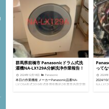
問
群馬県前橋市 Panasonicドラム式洗
Pana
濯機NA-LX129A分解洗浄作業報告！
ってな
2024年12月18日
Panasonic
2024
本日の作業機種 メーカーPanasonic品番NA-
2024/1
LX129A年式2019年式使用年数約2年異常内容定期
NA-L
ト
清掃 埼玉県入間市 ドラム洗濯機分解清掃専門店
ーニング
・こんにちは！この度は、日々作業しています
部黒カビ
『ドラム式洗濯機分解清掃』ブログをご覧いただ
後 ◉バ
きありがとうございます。 ★埼玉県入間市ドラム
槽清掃前
式洗濯機分解クリーニング/洗濯機修理専門店便
◇◆◇◆