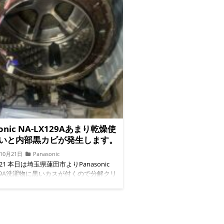
sonic NA-LX129Aあまり乾燥使
いと内部黒カビが発生します。
年10月21日
Panasonic
0/21 本日は埼玉県蓮田市よりPanasonic
X129A洗濯物に黒いカスが付くので分解クリ
ご依頼でした。 ◉脱水カバー清掃前 ⭐︎内
汚れが多かったです。 ◉脱水カバー清掃
ランサー清掃前 ◉バランサー清掃後 ◉ドラム
 ◉ドラム槽清掃後
◇◆◇◆◇◆◇◆◇◆◇◆◇◆◇◆◇ 便