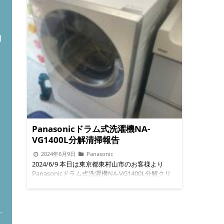
問
Panasonicドラム式洗濯機NA-
VG1400L分解清掃報告
2024年6月9日
Panasonic
2024/6/9 本日は東京都東村山市のお客様より
Panasonicドラム式洗濯機NA-VG1400L分解クリ
ーニングのご依頼でした。 ★脱水カバー
before★ ★脱水カバー after★ ◉Panasonicドラム
式洗濯機でお困り事ありましたら公式LINEまでお
問い合わせお待ちしてます。
◇◆◇◆◇◆◇◆◇◆◇◆◇◆◇◆◇◆◇◆◇ 便