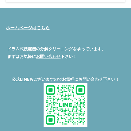
常の注意点★ ◇原因◇・排水弁モーター故障・排水経路詰ま
り・糸くずフィルターに汚れが溜まってる・糸くずフィルターに
ネット付けてる・排水口トラップの詰まり ◉排水異常でお困りで
したら、部品交換含め対応致しますので問い合わせお待ちしてお
ります。 #ドラム式洗濯機分解クリーニング専門店#便利屋BUZZ
ホームページはこちら
◇◆◇◆◇◆◇◆◇◆◇◆◇◆◇◆◇◆◇◆◇ #便利屋BUZZ #ド
ラム式洗濯機分解クリーニング修理 #川越市ドラム式洗濯機排水
異常修理 #埼玉県ドラム式洗濯機分解クリーニング #東京都ドラ
ム式洗濯機分解クリーニング #神奈川県ドラム式洗濯機分解クリ
ドラム式洗濯機の分解クリーニングを承っています。
ーニング #群馬県ドラム式洗濯機分解クリーニング お
まずはお気軽に
お問い合わせ
下さい！
◇◆◇◆◇◆◇◆◇◆◇◆◇◆◇◆◇◆◇◆ お問い合わせは公
式ラインまで→134jedlq 続きを読む
公式LINE
もございますのでお気軽にお問い合わせ下さい！