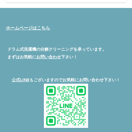
朗報です！ 今回は群馬県伊勢崎市のお客様からご依頼いただい
た、Panasonic NA-VX800ALの分解クリーニング＆乾燥不良修理
の事例をご紹介します。実際のビフォーアフター画像スペースも
ご用意しているので、ぜひ参考にしてください！
今すぐ電話
で相談する
LINEで気軽に相談する
メールでのお問い合わ
ホームページはこちら
せ：katsu.294019@gmail.com Panasonic NA-VX800ALってどん
な洗濯機？ このモデルは、Panasonicの高性能ドラム式洗濯乾燥
機。特に乾燥機能の優秀さで知られていますが、年数が経つと乾
ドラム式洗濯機の分解クリーニングを承っています。
燥の力が弱くなったり、臭いが気になったりすることも…。今回
はそんな悩みをまるっと解決しました！ 引っ越し前のクリーニ
まずはお気軽に
お問い合わせ
下さい！
ングは早めが吉 実は、引っ越し前に洗濯機を分解清掃しておく
と、新居でのトラブルを防げます。特に内部にたまったホコリや
カビは、引越しの振動で一気に広がり、乾燥機能がダウンするこ
とも。 乾燥不良の原因は「ヒートポンプの汚れ」 今回のお宅で
公式LINE
もございますのでお気軽にお問い合わせ下さい！
は、ヒートポンプ内にホコリがビッシリ。これでは温風がしっか
り通らず、乾燥がうまくいきません。しかも、洗濯物が生乾きに
なることで、イヤな臭いの原因にもなってしまうんです。 臭い
の元は「カビ＋湿気＋洗剤カス」 ドラムの奥や脱水カバー裏に
びっしりこびりついた汚れ。ここにカビが繁殖して、臭いの原因
になっていました。見えない場所こそ要注意です。 分解清掃で
新品同様の爽やかさに！ 便利屋BUZZでは、完全分解による内部
洗浄を実施。ヒートポンプや脱水カバー、ドラム槽の奥まで徹底
的にキレイにします。除菌・消臭処理も行い、イヤな臭いも完全