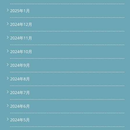
size: 16px; color: #333; margin: 20px 0; line-height: 1.5; } /* ボタ
ン共通設定 */ .vertical-link-block .button { display: inline-block;
2025年1月
font-weight: bold; font-size: 16px; padding: 14px 28px; width:
220px; border-radius: 6px; text-decoration: none; transition:
2024年12月
opacity 0.3s; text-align: center; margin: 0 auto; } .vertical-link-
block .service-button { background-color: #28A745; color: #fff; }
.vertical-link-block .service-button:hover { opacity: 0.9; }
2024年11月
.vertical-link-block .price-button { background-color: #FF7A2D;
color: #fff; } .vertical-link-block .price-button:hover { opacity: 0.9;
2024年10月
} /* スマホ最適化 */ @media (max-width: 768px) { #scroll-bar {
padding: 10px 8px; } #scroll-bar a, #bottom-bar a { font-size:
14px; padding: 12px 6px; } } window.addEventListener('scroll',
2024年9月
function() { const scrollBar = document.getElementById('scroll-
bar'); const bottomBar = document.getElementById('bottom-
2024年8月
bar'); if(window.scrollY > 100) { scrollBar.classList.add('show'); }
else { scrollBar.classList.remove('show'); } if(window.scrollY >
200) { bottomBar.classList.add('show'); } else {
2024年7月
bottomBar.classList.remove('show'); } }); 続きを読む
2024年6月
2024年5月