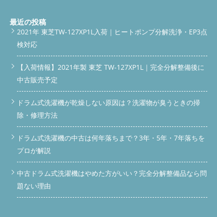
リセット。 部品交換で乾燥機能も復活！ 今回は、乾燥不良の直
接原因だった「ヒートポンプ」と「脱水カバー」も分解洗浄で改
善！！これで風の通りも良くなり、しっかり乾くようになりまし
最近の投稿
た。 施工前後のビフォーアフター画像 ▼ヒートポンプ清掃前 ▼
2021年 東芝TW-127XP1L入荷｜ヒートポンプ分解洗浄・EP3点
ヒートポンプ清掃後 ▼脱水カバー清掃前 ▼脱水カバー清掃後 ▼
検対応
ドラム槽清掃前 ▼ドラム槽清掃後 こんな方にオススメです！ 引
っ越し前に洗濯機をキレイにしたい方 乾燥が弱くて洗濯物が生
乾きな方 洗濯機の臭いが気になる方 プロによる安心の分解清掃
【入荷情報】2021年製 東芝 TW-127XP1L｜完全分解整備後に
を求めている方 お問い合わせはこちらから
スマホでタップし
中古販売予定
て電話
LINEで相談（URLは非表示設定可能）
メールで問
い合わせ よくあるご質問（Q&A） Q. 引っ越し前に分解クリーニ
ドラム式洗濯機が乾燥しない原因は？洗濯物が臭うときの掃
ングをするメリットは？ A. 新居でのカビ臭や乾燥不良を防ぐた
めに非常に有効です。長年の汚れを持ち込まないのがポイント。
除・修理方法
Q. 自分でも掃除できますか？ A. フィルター程度なら可能です
が、ヒートポンプやドラムの奥はプロに任せた方が安心です。
ドラム式洗濯機の中古は何年落ちまで？3年・5年・7年落ちを
Q. 作業時間はどのくらい？ A. 通常3〜4時間ほどで完了します。
部品交換がある場合は＋1時間程度。 Q. 出張費はかかりますか？
プロが解説
A. 伊勢崎市内であれば基本無料です。他地域はご相談ください。
まとめ：洗濯機の健康寿命はクリーニングで決まる！ 乾燥不良
中古ドラム式洗濯機はやめた方がいい？完全分解整備品なら問
や臭いで悩んでいたPanasonic NA-VX800ALも、分解清掃と部品
題ない理由
交換で見違えるほど快適に。便利屋BUZZでは、引っ越し前のタ
イミングにぴったりのクリーニングをご提案しています。 気に
なったら、まずはお気軽にご相談くださいね！
今すぐ電話で
相談する
LINEで気軽に相談する
公式LINEで相談・依頼す