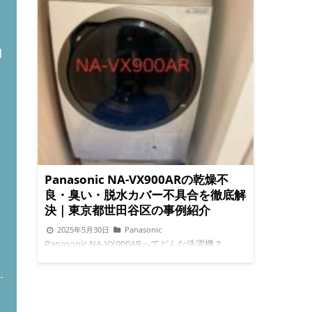
問
Panasonic NA-VX900ARの乾燥不
良・臭い・脱水カバー不具合を徹底解
決｜東京都世田谷区の事例紹介
2025年5月30日
Panasonic
ト
Panasonic NA-VX900ARってどんな洗濯機？
PanasonicのNA-VX900ARは、見た目も高級感が
あり、洗浄力・乾燥力にも優れたドラム式洗濯機
です。多くのご家庭で愛用されている人気モデル
ですが、使い続けるうちに「乾かない」「臭う」
「フィルター掃除しても改善しない」など、気に