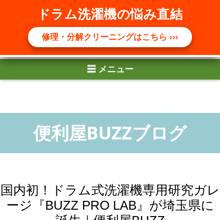
☰ メニュー
ドラム洗濯機の悩み直結
修理・分解クリーニングはこちら ›››
国内初！ドラム式洗濯機専用研究ガレ
ージ『BUZZ PRO LAB』が埼玉県に