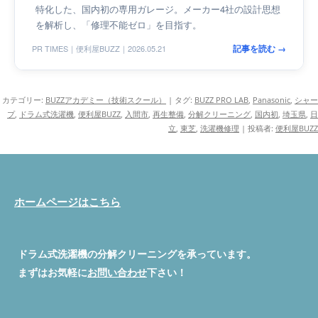
特化した、国内初の専用ガレージ。メーカー4社の設計思想
を解析し、「修理不能ゼロ」を目指す。
記事を読む →
PR TIMES｜便利屋BUZZ｜2026.05.21
カテゴリー:
BUZZアカデミー（技術スクール）
| タグ:
BUZZ PRO LAB
,
Panasonic
,
シャー
プ
,
ドラム式洗濯機
,
便利屋BUZZ
,
入間市
,
再生整備
,
分解クリーニング
,
国内初
,
埼玉県
,
日
立
,
東芝
,
洗濯機修理
|
投稿者:
便利屋BUZZ
ホームページはこちら
ドラム式洗濯機の分解クリーニングを承っています。
まずはお気軽に
お問い合わせ
下さい！