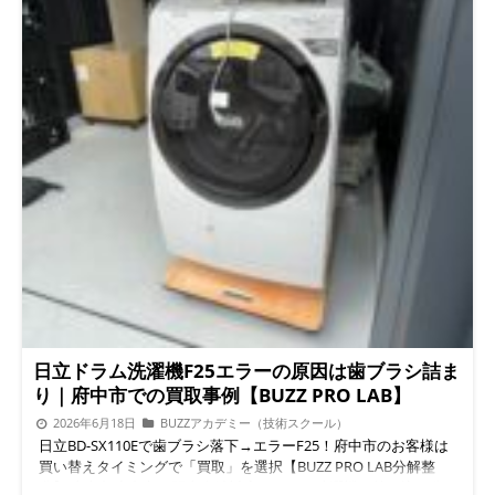
日立ドラム洗濯機F25エラーの原因は歯ブラシ詰ま
り｜府中市での買取事例【BUZZ PRO LAB】
2026年6月18日
BUZZアカデミー（技術スクール）
日立BD-SX110Eで歯ブラシ落下→エラーF25！府中市のお客様は
買い替えタイミングで「買取」を選択【BUZZ PRO LAB分解整
備】 東京都府中市、関東全域対応／ドラム洗濯機の持ち込み分