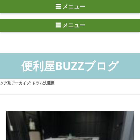
☰ メニュー
タグ別アーカイブ:
ドラム洗濯機