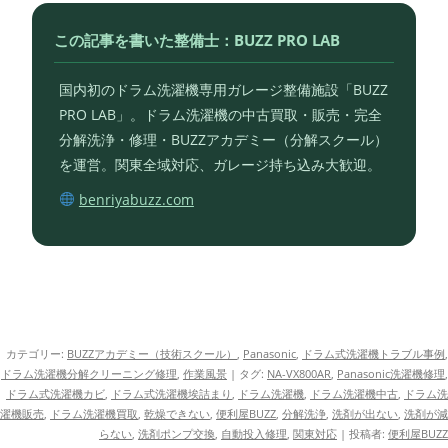
この記事を書いた整備士：BUZZ PRO LAB
国内初のドラム洗濯機専用ガレージ整備施設「BUZZ
PRO LAB」。ドラム洗濯機の中古買取・販売・完全
分解洗浄・修理・BUZZアカデミー（分解スクール）
を運営。関東全域対応、ガレージ持ち込み大歓迎。
benriyabuzz.com
カテゴリー:
BUZZアカデミー（技術スクール）
,
Panasonic
,
ドラム式洗濯機トラブル事例
,
ドラム洗濯機分解クリーニング修理
,
作業風景
| タグ:
NA-VX800AR
,
Panasonic洗濯機修理
,
ドラム式洗濯機カビ
,
ドラム式洗濯機埃詰まり
,
ドラム洗濯機
,
ドラム洗濯機中古
,
ドラム洗
濯機販売
,
ドラム洗濯機買取
,
乾燥できない
,
便利屋BUZZ
,
分解洗浄
,
洗剤が出ない
,
洗剤が減
らない
,
洗剤ポンプ交換
,
自動投入修理
,
関東対応
|
投稿者:
便利屋BUZZ