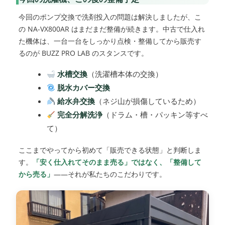
今回のポンプ交換で洗剤投入の問題は解決しましたが、こ
の NA-VX800AR はまだまだ整備が続きます。中古で仕入れ
た機体は、一台一台をしっかり点検・整備してから販売す
るのが BUZZ PRO LAB のスタンスです。
水槽交換
（洗濯槽本体の交換）
脱水カバー交換
給水弁交換
（ネジ山が損傷しているため）
完全分解洗浄
（ドラム・槽・パッキン等すべ
て）
ここまでやってから初めて「販売できる状態」と判断しま
す。
「安く仕入れてそのまま売る」ではなく、「整備して
から売る」
——それが私たちのこだわりです。