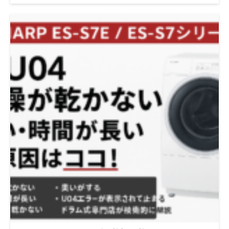
max-width: 820px; margin: 0 auto; padding: 20px; font-size:
15px; line-height: 1.7; color: #333; background: #faf8f5; } .article-
wrap h1 { font-size: 26px; margin-bottom: 28px; padding-
bottom: 12px; border-bottom: 2px solid #d8cfc4; } .article-wrap
h2 { font-size: 20px; margin: 56px 0 18px; padding-left: 14px;
border-left: 5px solid #c2b6a3; } .article-wrap h3 { font-size:
17px; margin: 32px 0 12px; color: #6b6258; } .article-wrap p {
margin-bottom: 18px; } .article-wrap strong { background:
linear-gradient(transparent 60%, #e8dfd3 60%); } .article-wrap ul
{ margin: 16px 0 24px 22px; } .article-wrap li { margin-bottom:
8px; } .box { background: #ffffff; border: 1px solid #e3ddd4;
padding: 18px; margin: 26px 0; } .qa { background: #ffffff;
border-left: 4px solid #c2b6a3; padding: 16px; margin-bottom:
16px; } 幸手市｜引越し先で洗濯機が入らない…当日連絡で解決し
た実例 引越し当日。 家具も家電も順調に運び終わり、 「あとは
洗濯機だけ」というタイミングで―― 「あれ？これ、入らなく
ない？」 実はこのトラブル、幸手市でもかなり多く発生してい
ます。 特にドラム式洗濯機は、引越し当日になって初めて問題
が表に出ることが少なくありません。 この記事では、 引越し先
で洗濯機が入らなかった実際のケースをもとに、 なぜ起きたの
か、どう解決したのか、事前に防ぐ方法を できるだけやさしい
言葉でまとめています。 「引越し先で洗濯機が入らない」って
どういうこと？ 結論から言うと、 原因は洗濯機のサイズではな