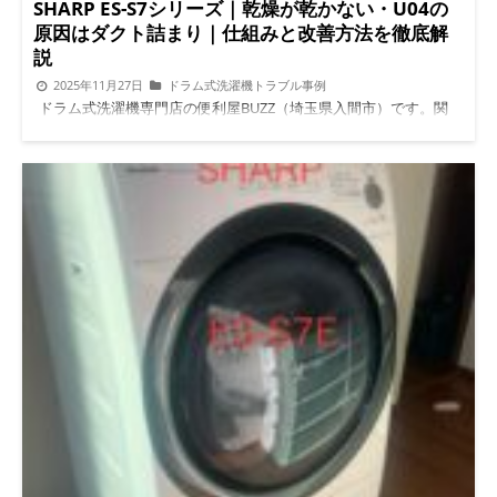
く運ぶまでの通り道です。 多いのは次のようなポイント。 洗面
SHARP ES-S7シリーズ｜乾燥が乾かない・U04の
所の入口が思ったより狭い ドアの開き方が邪魔をしている 曲が
原因はダクト詰まり｜仕組みと改善方法を徹底解
り角があり角度が取れない 防水パンのフチが高い 内見時には
説
「置けそう」に見えても、 実際に運ぶと数センチ足りないとい
うのは本当によくあります。 幸手市で実際にあった引越し当日
2025年11月27日
ドラム式洗濯機トラブル事例
の相談内容 今回のケースは、幸手市の集合住宅へのお引越し。
ドラム式洗濯機専門店の便利屋BUZZ（埼玉県入間市）です。関
引越し業者さんが洗濯機を運び込もうとしたところ、 洗面所入
東全域に対応しており、今回は SHARP ES-S7E・ES-S7シリーズ専
口がかなりタイト 斜めにすると壁に当たる 無理をすると本体や
用の詳しい解説記事をご紹介します。施工記事とは別に、仕組み
壁が傷つきそう という状況でした。 結果、引越し業者さんから
や原因を深掘りした「内部リンク用の技術解説ページ」です。
「今日は設置できません」と判断され、 引越し当日に連絡をい
特にこのシリーズは、乾燥が乾かない・時間が長い・U04が出
ただくことになりました。 SHARP ES-S7Eで起きやすいポイント
る・臭いがする…というお問い合わせが非常に多い機種です。 ま
今回の洗濯機は、SHARPのES-S7E。 一見コンパクトに見えます
ず知っておきたい「U04とは？」 U04は、乾燥機能の空気の通り
が、 奥行きがしっかりある 角がしっかりしている という特徴が
道（乾燥ダクト）が詰まった時に出るエラーです。 乾燥は、温
あります。 そのため、 「あと少しがどうしても足りない」 とい
かい空気をドラムへ送り、湿気をダクトから逃がす仕組みです
う状況になりやすい機種でもあります。 分解して搬入するとい
が、その出口が塞がれると湿気が循環できなくなります。 その
う判断 結論として、今回は分解して搬入する方法を選択しまし
結果… 乾燥が弱い 乾燥時間が長い 最後まで乾かない 臭いがする
た。 大切なのは、 無理に押し込まない 建物や本体を傷つけない
途中でU04停止する このエラーはフィルター掃除では直らず、本
安全に使える状態へ戻す 引越し当日で時間が限られていても、
体内部の詰まりが原因です。 ES-S7シリーズが乾燥不良を起こし
落ち着いて判断すれば解決できるケースは多いです。 引越し業
やすい理由 このシリーズは構造的にダクトが細く、埃と湿気が
者さんでは対応できない理由 「引越し屋さんじゃダメなの？」
固まりやすい特徴があります。 乾燥ダクトの形状が細い ES-S7シ
と聞かれることがあります。 理由はとてもシンプルです。 分解
リーズは省スペースの人気機種ですが、そのぶん乾燥ダクトが細
作業は対応外 破損リスクを負えない 機種ごとの構造を触れない
く、少しの埃で空気の流れが悪くなります。 湿気と埃が固まり
そのため、設置できない場合は作業終了になることがほとんどで
やすい 乾燥時の湿気と細かい繊維が混ざり、粘土のような塊に
す。 無理やり入れるとどうなる？ ここははっきり言います。 無
なり、次第に石のように固くなっていきます。 乾燥を使ってい