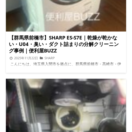
理やり入れるのはおすすめできません。 外装のへこみ 内部のズ
なくても詰まる 「乾燥は使っていません」というお客様でも、
レ 後日の水漏れや異音 その日は動いても、 数日後・数週間後に
内部は湿気が循環しているため埃が溜まります。 U04が出る具体
不具合が出るケースは少なくありません。 幸手市・近隣エリア
的な仕組み（空気の流れと詰まり） U04の本質は “温風の流れが
でも多い引越しトラブル 同じような相談は、 久喜市 杉戸町 宮代
止まること” です。 温風が送れない ダクトが詰まると、温風がド
町 加須市 など、周辺地域でもよくあります。 特に、 築年数があ
ラムへ入らず乾燥できません。 湿気が逃げない 湿気を逃がす出
る物件 × ドラム式洗濯機は注意が必要です。 引越し前にチェッ
口が塞がれているため、ドラム内部にずっと湿気が残ります。
クしておきたいポイント 洗濯機置き場の入口幅 ドアの開き方 曲
センサーが過熱を検知して停止 熱がこもると、本体が危険と判
【群馬県前橋市】SHARP ES-S7E｜乾燥が乾かな
がり角の有無 防水パンのサイズ 「置き場」だけでなく、 そこま
断し、U04を出して止まります。 乾燥が弱い・臭いが出る・時間
い・U04・臭い・ダクト詰まりの分解クリーニン
での通り道を見ることが大切です。 よくある質問（Q&A） Q. 引
が長いのはダクト詰まりが原因 ES-S7シリーズの相談内容のほと
グ事例｜便利屋BUZZ
越し当日でも対応できますか？ A. 状況によっては対応できるケ
んどが以下の症状です。 乾燥が終わらない タオルが湿っている
2025年11月22日
SHARP
ースもあります。 Q. 無理に入れるとすぐ壊れますか？ A. すぐ壊
生乾き臭がする 乾燥時間が2倍以上かかる 本体が熱い これらは
こんにちは。埼玉県入間市を拠点に、群馬県前橋市・高崎市・伊
れなくても、後から不具合が出ることがあります。 Q. ドラム式
全て、ダクト内部の空気詰まりが原因です。 ダクト内部に詰ま
勢崎市をはじめ、関東全域でドラム式洗濯機のクリーニング・修
は全部同じですか？ A. 機種ごとにサイズや特徴が違います。 引
る「汚れ」の正体 埃＋湿気＋柔軟剤の成分が混ざった固まりで
理・点検を行っている便利屋BUZZです。 乾燥が乾かないのはな
越し当日に困らないために 引越し当日は、想像以上に慌ただし
す。 粘土状から石のように固まる 最初は柔らかいのですが、時
ぜ？まずは原因からお話します 「乾燥が乾かないから、もう2年
くなります。 洗濯機が入らないと、 一気に不安になるのも無理
間が経つとカチカチに固まり、空気を完全に塞ぐようになりま
くらい乾燥を使っていません…」 今回ご相談いただいたお客様
はありません。 でも実際は、 無理をしなければ解決できるケー
す。 フィルター掃除だけでは取れない理由 フィルター部分はあ
も、まさにこの状況でした。 実は乾燥機能を長期間使わないと
スがほとんどです。 引越しは新しい生活のスタート。 余計なト
くまで入口であり、問題の場所は本体の深部のダクトなので、掃
内部に湿気が溜まりやすく、カビや埃が固まりやすいんです。
ラブルで疲れないよう、 落ち着いた判断を大切にしてくださ
除機・ブラシなどでは届きません。 自分で直せるのか？（結
そして ES-S7E でよく起こるのが、乾燥エラーU04（フィルター
い。
サービス一覧を見る 便利屋BUZZのドラム式洗濯機分解
論：ほぼ無理） ダクトは完全に密閉されている 本体の奥深くに
詰まり表示）。 結論から言うと、今回の前橋市のケースは次の3
クリーニング・修理のサービス内容や作業内容、機種別料金につ
あるため、フタを外した程度では触れません。 無理に触ると破
点が原因でした。 乾燥を使っていないことで湿気がこもり、ド
いてはこちらで詳しくご確認いただけます。 ご予約前にぜひチ
損リスク 乾燥ダクトは薄いプラスチックで、割れてしまうと交
ラム槽のカビが増えた ダクト内部の埃詰まり ニオイの元となる
ェックしてください。
料金表を見る お急ぎの方
電話で相
換が必要になります。 市販スプレーは逆効果 水分が内部に残
残り水・汚れ では、この機種特有のポイントも踏まえながら、
談 24h受付中
LINEで相談 /* --- 共通フォント設定 --- */
り、さらに埃が固まりやすくなる場合があります。 プロの分解
順番にわかりやすく解説していきます。 2年間乾燥を使っていな
.vertical-link-block, .s-footer-nav { font-family: 'Helvetica Neue',
クリーニングで改善できるポイント 便利屋BUZZでは、ES-S7シリ