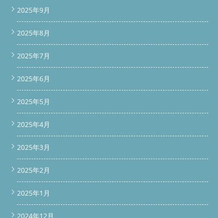
@media (max-width: 768px) { #scroll-bar { padding: 10px 8px; }
2025年9月
#scroll-bar a, #bottom-bar a { font-size: 14px; padding: 12px
6px; } } window.addEventListener('scroll', function() { const
scrollBar = document.getElementById('scroll-bar'); const
2025年8月
bottomBar = document.getElementById('bottom-bar');
if(window.scrollY > 100) { scrollBar.classList.add('show'); } else {
2025年7月
scrollBar.classList.remove('show'); } if(window.scrollY > 200) {
bottomBar.classList.add('show'); } else {
2025年6月
bottomBar.classList.remove('show'); } }); 続きを読む
2025年5月
2025年4月
2025年3月
2025年2月
2025年1月
2024年12月