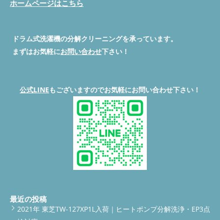
ホームページはこちら
U04表示 今回のお客様の ES-S7E も、ダクト内部に固まった埃が
opacity: 0.9; text-decoration: none; } /* --- スマホ最適化 --- */
U04の9割は乾燥ダクトの詰まりが原因です。乾燥が弱い・時間
◇◆◇◆◇◆◇◆◇◆◇◆◇◆◇◆◇◆◇◆◇
びっしりでした。 ダクト内部の埃詰まりを取るとこう変わる ダ
@media (max-width: 768px) { .vertical-link-block .button {
が長い・臭いが気になる場合は、早めの分解クリーニングが必要
◇◆◇◆◇◆◇◆◇◆◇◆◇◆◇◆◇◆◇◆◇ #便利屋BUZZ #ド
クトは乾燥の「空気の通り道」です。 ここを分解し、奥の固ま
width: 90%; font-size: 15px; } .s-btn-call, .s-btn-line { height:
です。 施工記事（実際の作業内容）は以下から確認できます：
ラム式洗濯機分解クリーニング修理 #埼玉県ドラム式洗濯機分解
った埃を完全に取り除くと、乾燥の風量が一気に戻ります。 実
65px; font-size: 1em; } /* コンテンツがボタンに隠れないための
▶【群馬県前橋市】SHARP ES-S7E｜乾燥が乾かない・U04・臭
クリーニング #東京都ドラム式洗濯機分解クリーニング #神奈川
ドラム式洗濯機の分解クリーニングを承っています。
際に前橋市のお客様の現場でも、 乾燥時間が半分近く短くな
余白 */ body { padding-bottom: 80px; } } /* ===== ブログ用 固定
い｜分解クリーニング事例を見る
公式LINEで相談・依頼する
県ドラム式洗濯機分解クリーニング #群馬県ドラム式洗濯機分解
り、ニオイも大幅に改善しました。 SHARP ES-S7シリーズ｜乾燥
CTAバー ===== */ #buzz-mega-cta { position: fixed; top: 0; left: 0;
電話する
問い合わせ
サービス一覧を見る 便利屋BUZZ
まずはお気軽に
お問い合わせ
下さい！
クリーニング ◇◆◇◆◇◆◇◆◇◆◇◆◇◆◇◆◇◆◇◆◇ 続
が乾かない・U04の原因はダクト ダクト内部詰まり(黒い影埃が
width: 100%; background: #ff4500; /* 爆光オレンジ */ z-index:
のドラム式洗濯機分解クリーニング・修理のサービス内容や作業
きを読む
見える) 清掃前 清掃後 【群馬県前橋市】現場で実際に行った分解
2147483647; box-shadow: 0 6px 20px rgba(0,0,0,0.6); border-
内容、機種別料金についてはこちらで詳しくご確認いただけま
クリーニング手順 初心者の方でもイメージしやすいように、専
bottom: 4px solid #ffffff; } /* 全体リンク */ #buzz-mega-cta a {
す。 ご予約前にぜひチェックしてください。
料金表を見る /*
門用語をできるだけ使わずに説明します。 本体上部・前面パネ
display: flex; flex-direction: column; align-items: center; justify-
上部スクロールバー（スリム仕様） */ #scroll-bar { position:
公式LINE
もございますのでお気軽にお問い合わせ下さい！
ルを順番に外す ドラム槽カバーを外し、内部のカビを除去 乾燥
content: center; padding: 14px 10px 16px; text-decoration:
fixed; top: -60px; left: 0; width: 100%; background-color:
ダクトを分解して奥まで洗浄 ファンの汚れを除去し風量を回復
none; color: #ffffff; } /* 上コピー */ .buzz-title { font-size: 26px;
#00C73C; padding: 12px 10px; text-align: center; z-index: 9999;
ヒートポンプ周りの埃を徹底洗浄 洗剤ケース下のぬめり・水垢
font-weight: 900; letter-spacing: 0.5px; line-height: 1.2; text-align:
box-shadow: 0 2px 8px rgba(0,0,0,0.3); transition: top 0.3s ease;
も洗浄 内部乾燥→組み立て→試運転 試運転では乾燥エラーU04
center; margin-bottom: 10px; } /* ボタン本体 */ .buzz-btn {
} #scroll-bar.show { top: 0; } #scroll-bar a { color: #fff; font-size:
も出ず、風量も正常に戻りました。 ▼脱水カバー清掃前（カ
background: #ffffff; color: #ff4500; font-size: 17px; font-weight:
16px; font-weight: bold; text-decoration: none; display: inline-
ビ・埃） ▼脱水カバー分解後（清潔改善） 乾燥機能を復活させ
900; padding: 12px 28px; border-radius: 999px; box-shadow: 0
block; } #scroll-bar a:hover { opacity: 0.9; } /* 下部固定バー */
るためにやってほしいこと 今回のように乾燥を使っていなかっ
4px 0 #c73700, 0 6px 12px rgba(0,0,0,0.35); transition: transform
#bottom-bar { position: fixed; bottom: -60px; left: 0; width:
た場合、以下のポイントを意識すると、再びカビを防げます。
0.15s ease, box-shadow 0.15s ease; } /* 押した感 */ #buzz-
100%; display: flex; text-align: center; z-index: 9999; transition:
洗濯後はドアを開けておく 乾燥を月1回は使う（内部の湿気を飛
mega-cta a:active .buzz-btn { transform: translateY(2px); box-
bottom 0.3s ease; box-shadow: 0 -2px 8px rgba(0,0,0,0.3); }
ばす） フィルター掃除をこまめに お風呂の残り湯はできれば使
shadow: 0 2px 0 #c73700, 0 4px 8px rgba(0,0,0,0.35); } /* 本文被
#bottom-bar.show { bottom: 0; } #bottom-bar a { flex: 1;
わない（雑菌が多い） 乾燥は「使わないほうが壊れない」では
り防止 */ body { padding-top: 120px; } ドラム洗濯機の悩み直結
padding: 14px 8px; font-size: 16px; font-weight: bold; color: #fff;
なく、使わないほうが壊れやすいので要注意です。 便利屋BUZZ
最近の投稿
修理・分解クリーニングはこちら ››› 続きを読む
text-decoration: none; } #bottom-bar a.phone { background-
が選ばれる理由（E-E-A-T対応） 年間500台以上の分解実績 全メ
color: #007BFF; } #bottom-bar a.contact { background-color:
2021年 東芝TW-127XP1L入荷｜ヒートポンプ分解洗浄・EP3点
ーカー・全機種対応 修理・部品交換も可能 技術力を高めるため
#FF6600; } #bottom-bar a:hover { opacity: 0.9; } /* サービス＆料