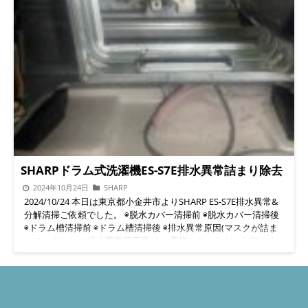
いことで起きる意外な落とし穴 「乾燥は使わないほうが汚れな
Arial, 'Hiragino Sans', 'Meiryo', sans-serif; } /* --- 1. サービス＆料
ーズ専用の手順で分解クリーニングを行います。 乾燥ダクトの
い」 そう思っている方は実はとても多いです。 ですが、実際の
金ブロックのスタイル --- */ .vertical-link-block { background-
完全洗浄 詰まりを根本から取り除くことで、乾燥効率が新品時
現場でよく見るのはその逆で、乾燥を使っていないほうがドラム
color: #FFF8E1; border: 1px solid #FFD699; padding: 30px 20px;
に近い状態へ。 ファン周りの埃除去 風量を戻すために欠かせな
内部が湿気っぽくなり、カビが増えるケースです。 特に ES-S7E
margin: 24px auto; text-align: center; border-radius: 12px; max-
い作業です。 排気経路の詰まり解消 湿気が外に逃げるようにな
は「ナイト乾燥」など静音性が高く、乾燥機能の性能そのものは
width: 850px; } .vertical-link-block p { font-size: 16px; color:
り、乾燥時間が短縮されます。 臭いの元をリセット 内部に溜ま
良いのですが、使わずに放置すると湿気が逃げず、ニオイとカビ
#333; margin: 20px 0; line-height: 1.6; } .vertical-link-block
った雑菌・汚れを洗浄し、生乾き臭を解消します。 実際の施工
の大きな原因になります。 ドラム槽カビ汚れ ドラム槽清掃後 こ
.button { display: inline-block; font-weight: bold; font-size: 16px;
事例はこちら： ▶【群馬県前橋市】SHARP ES-S7E｜乾燥が乾か
の機種（ES-S7E）は汚れにくいと言われている理由 SHARP ES-
padding: 14px 28px; width: 240px; border-radius: 8px; text-
ない・U04・臭い｜分解クリーニング事例 放置するとどうなる？
S7E はコンパクトモデルで、内部構造が比較的シンプルなため汚
decoration: none; transition: opacity 0.3s; text-align: center;
（故障リスクと費用） 乾燥ダクト詰まりを放置すると、負荷が
れが溜まりにくい機種とされています。 ですが「汚れにくい＝
margin: 5px auto; box-shadow: 0 4px 10px rgba(0,0,0,0.1); }
かかり続けて以下の故障が起こります。 乾燥ユニット故障 ファ
汚れない」ではありません。 今回のように乾燥機能を使ってい
.vertical-link-block .service-button { background-color: #28A745;
ンモーター故障 センサー異常 結果、3〜5万円以上の修理費にな
ない期間が長いと、普段なら乾燥で飛ばされる湿気が内部に残
color: #fff !important; } .vertical-link-block .price-button {
ることもあります。 ES-S7シリーズを長持ちさせるコツ フィルタ
り、カビが発生します。 とくに今回の施工では、洗濯槽裏側・
SHARPドラム式洗濯機ES-S7E排水異常詰まり除去
background-color: #FF7A2D; color: #fff !important; } .vertical-
ー掃除は毎回 乾燥効率が大きく変わります。 洗剤の入れすぎは
ゴムパッキンの奥にカビが広がっていました。 それでもカビが
link-block .button:hover { opacity: 0.9; } /* --- 2. 固定フッターボ
NG すすぎ残りが埃と混ざり、固まりやすくなります。 風呂水を
2024年10月24日
SHARP
増える条件とは この機種が汚れにくいと言われるのに、カビが
タンのスタイル --- */ .s-footer-nav { position: fixed; bottom: 0;
使わない 雑菌・ヌメリの原因になり、臭いが悪化します。 乾燥
2024/10/24 本日は東京都小金井市よりSHARP ES-S7E排水異常&
増えてしまう共通点は以下です。 乾燥機能を使わない お風呂の
left: 0; width: 100%; display: flex; z-index: 9999; box-shadow: 0
後は扉を開けて湿気を逃がす 湿気を減らすことで汚れの固着が
分解清掃ご依頼でした。 ◉脱水カバー清掃前 ◉脱水カバー清掃後
残り湯を使うことが多い（雑菌が入りやすい） 洗剤の量が多い
-5px 15px rgba(0,0,0,0.1); background: rgba(255,255,255,0.9);
遅くなります。 よくある質問（Q&A） Q. U04は自分で直せます
◉ドラム槽清掃前 ◉ドラム槽清掃後 ◉排水異常原因(マスクが詰ま
（固まりやすい） 夜に洗って朝まで放置している どれか一つで
backdrop-filter: blur(5px); } .s-btn-call, .s-btn-line { flex: 1; height:
か？ A. フィルター掃除だけでは改善しません。内部ダクト清掃
っていました) ◉排水異常原因② ★お客様からいただいた口コミ
も当てはまると、カビの発生が一気に加速します。 U04が出る本
70px; display: flex; flex-direction: column; align-items: center;
が必要です。 Q. 乾燥を使っていなくても詰まりますか？ A. は
★ ◇◆◇◆◇◆◇◆◇◆◇◆◇◆◇◆◇◆◇◆◇ 便利屋BUZZ #
当の原因（初心者向けにカンタン解説） U04 は SHARP の乾燥フ
justify-content: center; text-decoration: none; color: #fff
い。洗濯時の湿気だけでも埃が固まります。 Q. どれくらいの周
ドラム式洗濯機分解クリーニング/修理専門店 問い合わせは公式
ィルター詰まりエラーとして出ますが、実は原因はフィルターだ
!important; font-weight: bold; font-size: 1.1em; } .s-btn-call {
期でクリーニングすべき？ A. 1〜2年に一度をおすすめします。
LINEよりお待ちしています。 公式LINEはこちら
けではありません。 ダクト内部の埃が湿気で固まり、空気の流
background: #f39c12; } /* オレンジ */ .s-btn-line { background:
Q. ES-S7シリーズは故障しやすいですか？ A. ダクト詰まりを放置
→ https://lin.ee/5fihH7O ホームページ
れが悪くなる → 乾燥機が「空気が抜けない＝詰まり」と判断 →
#06c755; } /* LINE緑 */ .s-btn-call:hover, .s-btn-line:hover {
した場合に故障が増えます。 まとめ ES-S7シリーズの乾燥不良・
→ https://benriyabuzz.com/