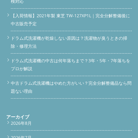
検対応
倉庫でのメーカー研究を強化中 関東全域（東京・埼玉・群馬・
金ブロック */ .vertical-link-block { background-color: #FFF8E1;
神奈川・千葉）対応 前橋市・高崎市・伊勢崎市のご依頼は最短
border: 1px solid #FFD699; padding: 24px; margin: 24px 0; text-
【入荷情報】2021年製 東芝 TW-127XP1L｜完全分解整備後に
即日も可能です。 Q&A Q. 乾燥を2年間使っていなくても分解ク
align: center; border-radius: 10px; } .vertical-link-block p { font-
リーニングは必要？ A. はい。むしろ乾燥を使っていないほうが
size: 16px; color: #333; margin: 20px 0; line-height: 1.5; } /* ボタ
中古販売予定
湿気がこもり、カビが増えやすいです。 Q. ES-S7Eは汚れにくい
ン共通設定 */ .vertical-link-block .button { display: inline-block;
と聞いたけど本当？ A. 仕組み上汚れにくいですが、乾燥を使わ
font-weight: bold; font-size: 16px; padding: 14px 28px; width:
ドラム式洗濯機が乾燥しない原因は？洗濯物が臭うときの掃
ない場合は通常よりカビが増えます。 Q. U04が出た時、自分で
220px; border-radius: 6px; text-decoration: none; transition:
直せますか？ A. フィルター掃除で改善する場合もありますが、
opacity 0.3s; text-align: center; margin: 0 auto; } .vertical-link-
除・修理方法
多くはダクト奥の詰まりが原因です。 まとめ SHARP ES-S7E はコ
block .service-button { background-color: #28A745; color: #fff; }
ンパクトで扱いやすいモデルですが、乾燥を使わない期間が長い
.vertical-link-block .service-button:hover { opacity: 0.9; }
ドラム式洗濯機の中古は何年落ちまで？3年・5年・7年落ちを
と、今回のようにカビ・埃・U04が一気に増えてしまいます。 乾
.vertical-link-block .price-button { background-color: #FF7A2D;
燥の復活・ニオイ改善には、内部の分解クリーニングが必須で
プロが解説
color: #fff; } .vertical-link-block .price-button:hover { opacity: 0.9;
す。 前橋市・高崎市・伊勢崎市で「乾燥が乾かない」「臭いが
} /* スマホ最適化 */ @media (max-width: 768px) { #scroll-bar {
消えない」とお困りの方は、ぜひ便利屋BUZZにご相談くださ
padding: 10px 8px; } #scroll-bar a, #bottom-bar a { font-size:
中古ドラム式洗濯機はやめた方がいい？完全分解整備品なら問
い。 SHARP ES-S7シリーズ｜乾燥が乾かない・U04の原因はダク
14px; padding: 12px 6px; } } window.addEventListener('scroll',
題ない理由
ト
公式LINEで相談・依頼する
電話する
問い合わせ
function() { const scrollBar = document.getElementById('scroll-
サービス一覧を見る 便利屋BUZZのドラム式洗濯機分解クリーニ
bar'); const bottomBar = document.getElementById('bottom-
ング・修理のサービス内容や作業内容、機種別料金についてはこ
bar'); if(window.scrollY > 100) { scrollBar.classList.add('show'); }
ちらで詳しくご確認いただけます。 ご予約前にぜひチェックし
else { scrollBar.classList.remove('show'); } if(window.scrollY >
てください。
料金表を見る /* 上部スクロールバー（スリム仕
200) { bottomBar.classList.add('show'); } else {
アーカイブ
様） */ #scroll-bar { position: fixed; top: -60px; left: 0; width:
bottomBar.classList.remove('show'); } }); 続きを読む
2026年8月
100%; background-color: #00C73C; padding: 12px 10px; text-
align: center; z-index: 9999; box-shadow: 0 2px 8px
2026年7月