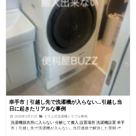
幸手市｜引越し先で洗濯機が入らない…引越し当
日に起きたリアルな事例
2026年2月21日
ドラム式洗濯機トラブル事例
洗濯機脱衣所に入らない 分解して搬入 設置場所 洗濯機設置 幸手
市｜引越し先で洗濯機が入らない…当日連絡で解決した実例 /*
ナチュラル・引越し系（ベージュ×グレー） */ .article-wrap {